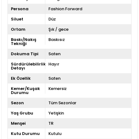
Persona
Fashion Forward
Siluet
Düz
Ortam
Şık / gece
Baskı/Nakış
Baskısız
Tekniği
Dokuma Tipi
Saten
Sürdürülebilirlik
Hayır
Detayı
Ek Özellik
Saten
Kemer/Kuşak
Kemersiz
Durumu
Sezon
Tüm Sezonlar
Yaş Grubu
Yetişkin
Menşei
TR
Kutu Durumu
Kutulu