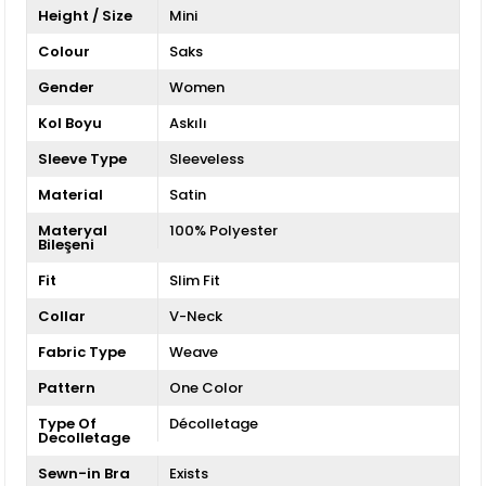
Height / Size
Mini
Colour
Saks
Gender
Women
Kol Boyu
Askılı
Sleeve Type
Sleeveless
Material
Satin
Materyal
100% Polyester
Bileşeni
Fit
Slim Fit
Collar
V-Neck
Fabric Type
Weave
Pattern
One Color
Type Of
Décolletage
Decolletage
Sewn-in Bra
Exists