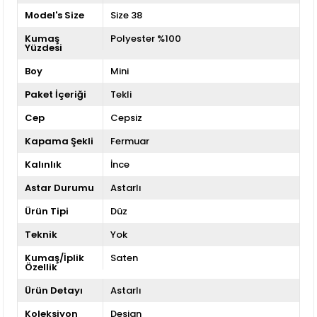
Model's Size
Size 38
Kumaş
Polyester %100
Yüzdesi
Boy
Mini
Paket İçeriği
Tekli
Cep
Cepsiz
Kapama Şekli
Fermuar
Kalınlık
İnce
Astar Durumu
Astarlı
Ürün Tipi
Düz
Teknik
Yok
Kumaş/İplik
Saten
Özellik
Ürün Detayı
Astarlı
Koleksiyon
Design