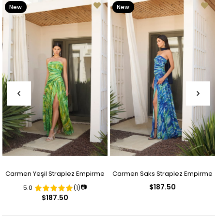
New
New
Item
Item
Carmen Yeşil Straplez Empirme
Carmen Saks Straplez Empirme
$187.50
📷
5.0
(1)
Abiye Elbise
Abiye Elbise
$187.50