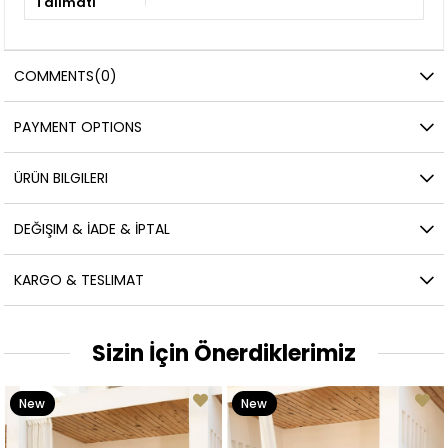
Talimatı
COMMENTS
(0)
PAYMENT OPTIONS
ÜRÜN BILGILERI
DEĞIŞIM & İADE & İPTAL
KARGO & TESLIMAT
Sizin İçin Önerdiklerimiz
New
New
Item
Item