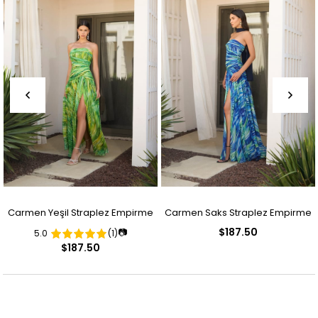
Carmen Yeşil Straplez Empirme
Carmen Saks Straplez Empirme
$187.50
📷
5.0
(1)
Abiye Elbise
Abiye Elbise
$187.50