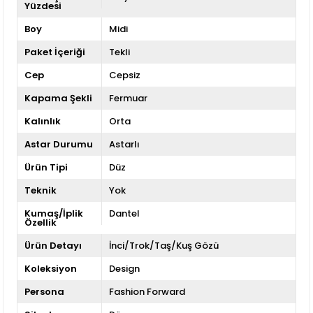
Yüzdesi
Boy
Midi
Paket İçeriği
Tekli
Cep
Cepsiz
Kapama Şekli
Fermuar
Kalınlık
Orta
Astar Durumu
Astarlı
Ürün Tipi
Düz
Teknik
Yok
Kumaş/İplik
Dantel
Özellik
Ürün Detayı
İnci/Trok/Taş/Kuş Gözü
Koleksiyon
Design
Persona
Fashion Forward