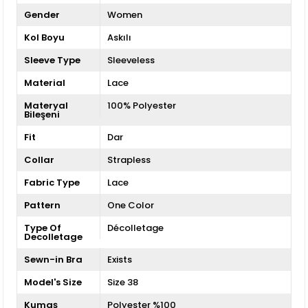
Gender
Women
Kol Boyu
Askılı
Sleeve Type
Sleeveless
Material
Lace
Materyal
100% Polyester
Bileşeni
Fit
Dar
Collar
Strapless
Fabric Type
Lace
Pattern
One Color
Type Of
Décolletage
Decolletage
Sewn-in Bra
Exists
Model's Size
Size 38
Kumaş
Polyester %100