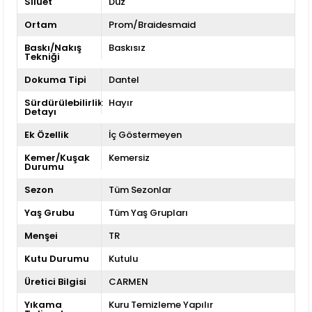
Siluet
Düz
Ortam
Prom/Braidesmaid
Baskı/Nakış
Baskısız
Tekniği
Dokuma Tipi
Dantel
Sürdürülebilirlik
Hayır
Detayı
Ek Özellik
İç Göstermeyen
Kemer/Kuşak
Kemersiz
Durumu
Sezon
Tüm Sezonlar
Yaş Grubu
Tüm Yaş Grupları
Menşei
TR
Kutu Durumu
Kutulu
Üretici Bilgisi
CARMEN
Yıkama
Kuru Temizleme Yapılır