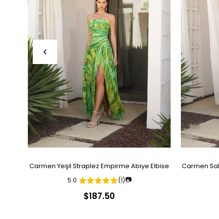
Carmen Yeşil Straplez Empirme Abiye Elbise
Carmen Sak
📷
5.0
(1)
$187.50