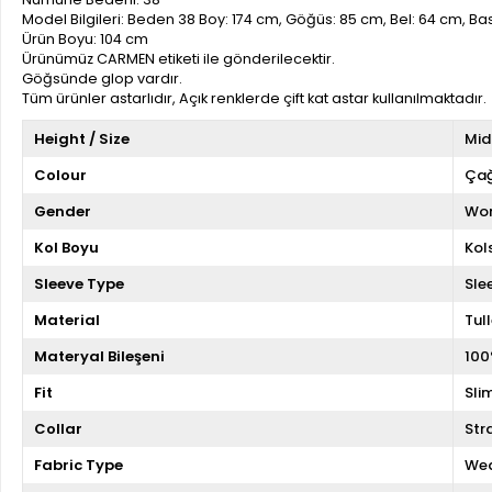
Model Bilgileri: Beden 38 Boy: 174 cm, Göğüs: 85 cm, Bel: 64 cm, B
Ürün Boyu: 104 cm
Ürünümüz CARMEN etiketi ile gönderilecektir.
Göğsünde glop vardır.
Tüm ürünler astarlıdır, Açık renklerde çift kat astar kullanılmaktadır.
Height / Size
Mid
Colour
Çağ
Gender
Wo
Kol Boyu
Kol
Sleeve Type
Sle
Material
Tul
Materyal Bileşeni
100
Fit
Slim
Collar
Str
Fabric Type
We