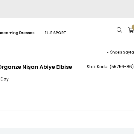
ecoming Dresses
ELLE SPORT
« Önceki Sayfa
rganze Nişan Abiye Elbise
(55756-86)
 Day