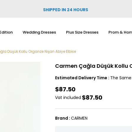
SHIPPED IN 24 HOURS
Edition
Wedding Dresses
Plus Size Dresses
Prom & Hom
la Düşük Kollu Organze Nişan Abiye Elbise
Carmen Çağla Düşük Kollu O
Estimated Delivery Time
:
The Same
$87.50
$87.50
Vat included
Brand
:
CARMEN