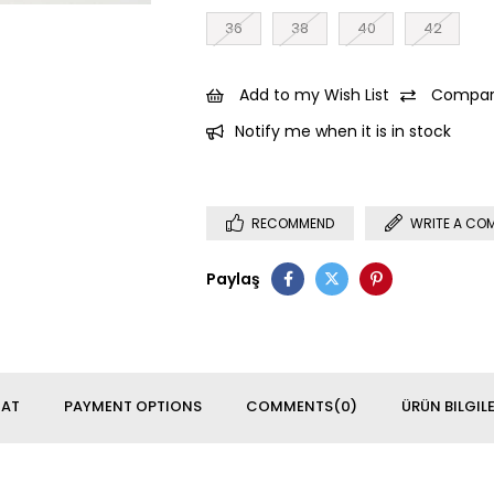
36
38
40
42
Add to my Wish List
Compar
Notify me when it is in stock
RECOMMEND
WRITE A CO
Paylaş
MAT
PAYMENT OPTIONS
COMMENTS
(0)
ÜRÜN BILGILE