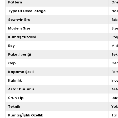
Pattern
One
Type Of Decolletage
No 
Sewn-in Bra
Exis
Model's Size
Siz
Kumaş Yüzdesi
Pol
Boy
Mid
Paket İçeriği
Tekl
Cep
Cep
Kapama Şekli
Fer
Kalınlık
İnc
Astar Durumu
Asta
Ürün Tipi
Düz
Teknik
Yok
Kumaş/İplik Özellik
Tül