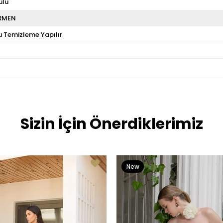
ulu
RMEN
u Temizleme Yapılır
Sizin İçin Önerdiklerimiz
New
Item