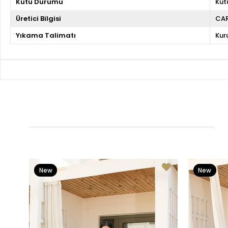
Kutu Durumu
Kut
Üretici Bilgisi
CA
Yıkama Talimatı
Kur
New
New
Item
Item