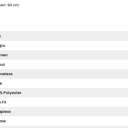
asen: 94 cm
i
la
men
suz
eveless
le
% Polyester
 Fit
apless
ave