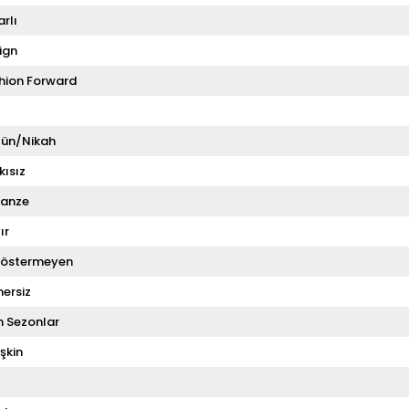
rlı
ign
hion Forward
ün/Nikah
kısız
anze
ır
Göstermeyen
ersiz
 Sezonlar
şkin