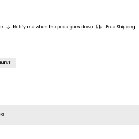
e
Notify me when the price goes down
Free Shipping
MMENT
RI