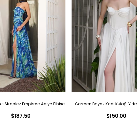
s Straplez Empirme Abiye Elbise
Carmen Beyaz Kedi Kulağı Yırtm
$187.50
$150.00
Nikah Elbisesi