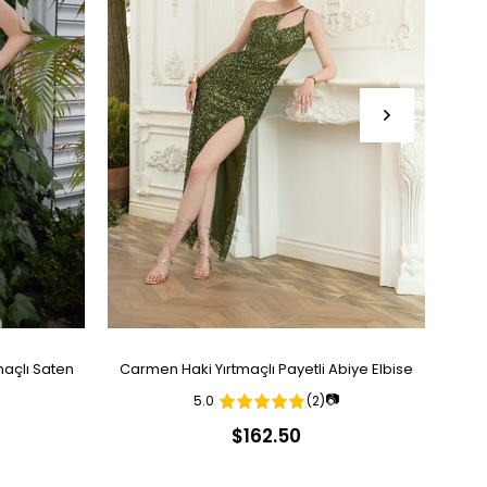
açlı Saten
Carmen Haki Yırtmaçlı Payetli Abiye Elbise
Ca
📷
5.0
(2)
$162.50