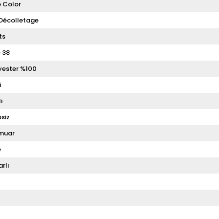
 Color
Décolletage
ts
e 38
yester %100
i
i
siz
muar
e
rlı