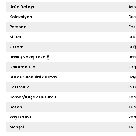
Ürün Detayı
Asta
Koleksiyon
Des
Persona
Fas
Siluet
Düz
Ortam
Düğ
Baskı/Nakış Tekniği
Bas
Dokuma Tipi
Org
Sürdürülebilirlik Detayı
Hay
Ek Özellik
İç 
Kemer/Kuşak Durumu
Kem
Sezon
Tüm
Yaş Grubu
Yeti
Menşei
TR