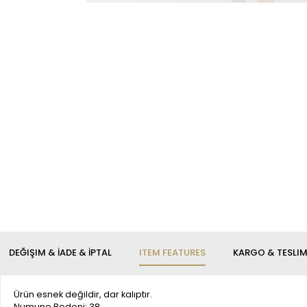
DEĞIŞIM & İADE & İPTAL
ITEM FEATURES
KARGO & TESLI
Ürün esnek değildir, dar kalıptır.
Numune Bedeni: 38