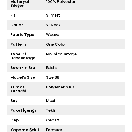
Materyal
100% Polyester
Bileşeni
Fit
Slim Fit
Collar
V-Neck
Fabric Type
Weave
Pattern
One Color
Type Of
No Décolletage
Decolletage
Sewn-in Bra
Exists
Model's Size
Size 38
Kumaş
Polyester %100
Yüzdesi
Boy
Maxi
Paket İçeriği
Tekli
Cep
Cepsiz
Kapama Şekli
Fermuar