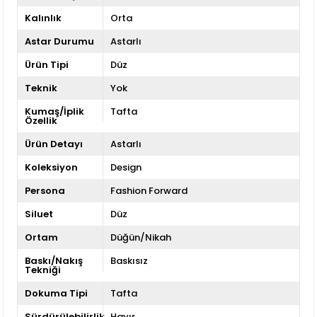
Kalınlık
Orta
Astar Durumu
Astarlı
Ürün Tipi
Düz
Teknik
Yok
Kumaş/İplik
Tafta
Özellik
Ürün Detayı
Astarlı
Koleksiyon
Design
Persona
Fashion Forward
Siluet
Düz
Ortam
Düğün/Nikah
Baskı/Nakış
Baskısız
Tekniği
Dokuma Tipi
Tafta
Sürdürülebilirlik
Hayır