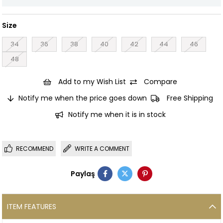
Size
34
36
38
40
42
44
46
48
Add to my Wish List
Compare
Notify me when the price goes down
Free Shipping
Notify me when it is in stock
RECOMMEND
WRITE A COMMENT
Paylaş
ITEM FEATURES