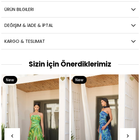
ÜRÜN BILGILERI
DEĞIŞIM & İADE & İPTAL
KARGO & TESLIMAT
Sizin İçin Önerdiklerimiz
New
New
Item
Item