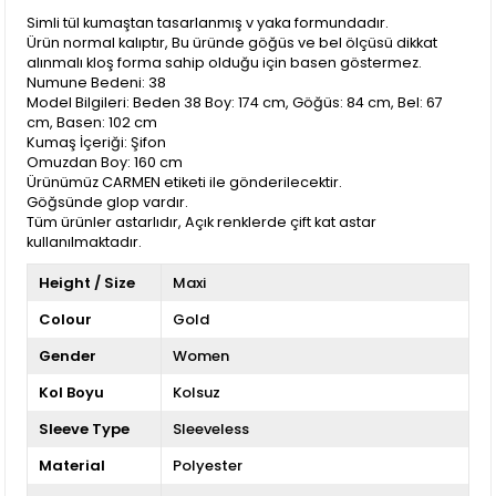
Simli tül kumaştan tasarlanmış v yaka formundadır.
Ürün normal kalıptır, Bu üründe göğüs ve bel ölçüsü dikkat
alınmalı kloş forma sahip olduğu için basen göstermez.
Numune Bedeni: 38
Model Bilgileri: Beden 38 Boy: 174 cm, Göğüs: 84 cm, Bel: 67
cm, Basen: 102 cm
Kumaş İçeriği: Şifon
Omuzdan Boy: 160 cm
Ürünümüz CARMEN etiketi ile gönderilecektir.
Göğsünde glop vardır.
Tüm ürünler astarlıdır, Açık renklerde çift kat astar
kullanılmaktadır.
Height / Size
Maxi
Colour
Gold
Gender
Women
Kol Boyu
Kolsuz
Sleeve Type
Sleeveless
Material
Polyester