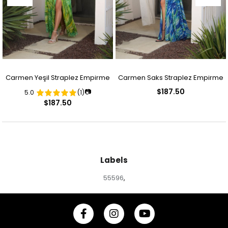
Carmen Yeşil Straplez Empirme
Carmen Saks Straplez Empirme
$187.50
📷
5.0
(1)
Abiye Elbise
Abiye Elbise
$187.50
Labels
55596
,