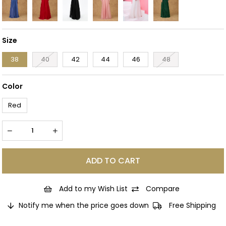
Size
38
40
42
44
46
48
Color
Red
Add to my Wish List
Compare
Notify me when the price goes down
Free Shipping