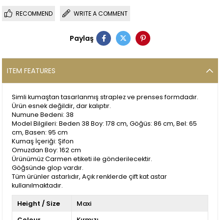
RECOMMEND
WRITE A COMMENT
Paylaş
ITEM FEATURES
Simli kumaştan tasarlanmış straplez ve prenses formdadır.
Ürün esnek değildir, dar kalıptır.
Numune Bedeni: 38
Model Bilgileri: Beden 38 Boy: 178 cm, Göğüs: 86 cm, Bel: 65
cm, Basen: 95 cm
Kumaş İçeriği: Şifon
Omuzdan Boy: 162 cm
Ürünümüz Carmen etiketi ile gönderilecektir.
Göğsünde glop vardır.
Tüm ürünler astarlıdır, Açık renklerde çift kat astar
kullanılmaktadır.
Height / Size
Maxi
Colour
Kırmızı