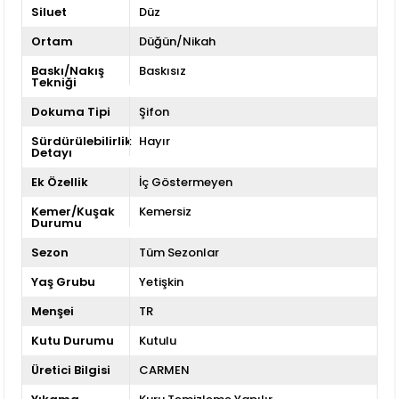
Siluet
Düz
Ortam
Düğün/Nikah
Baskı/Nakış
Baskısız
Tekniği
Dokuma Tipi
Şifon
Sürdürülebilirlik
Hayır
Detayı
Ek Özellik
İç Göstermeyen
Kemer/Kuşak
Kemersiz
Durumu
Sezon
Tüm Sezonlar
Yaş Grubu
Yetişkin
Menşei
TR
Kutu Durumu
Kutulu
Üretici Bilgisi
CARMEN