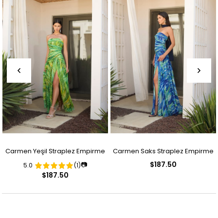
Carmen Yeşil Straplez Empirme
Carmen Saks Straplez Empirme
$187.50
📷
5.0
(1)
Abiye Elbise
Abiye Elbise
$187.50