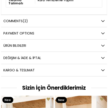
Yıkama
Kuru Temizleme Yapılır
Talimatı
COMMENTS
(2)
PAYMENT OPTIONS
ÜRÜN BILGILERI
DEĞIŞIM & İADE & İPTAL
KARGO & TESLIMAT
Sizin İçin Önerdiklerimiz
New
New
Item
Item