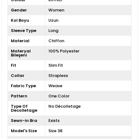
Gender
Women
Kol Boyu
Uzun
Sleeve Type
Long
Material
Chiffon
Materyal
100% Polyester
Bileşeni
Fit
Slim Fit
Collar
Strapless
Fabric Type
Weave
Pattern
One Color
Type Of
No Décolletage
Decolletage
Sewn-in Bra
Exists
Model's Size
Size 38