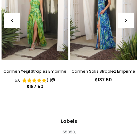
Carmen Yeşil Straplez Empirme
Carmen Saks Straplez Empirme
$187.50
📷
5.0
(1)
Abiye Elbise
Abiye Elbise
$187.50
Labels
55858
,