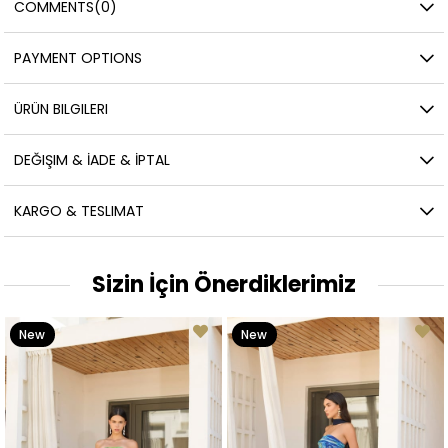
COMMENTS
(0)
PAYMENT OPTIONS
ÜRÜN BILGILERI
DEĞIŞIM & İADE & İPTAL
KARGO & TESLIMAT
Sizin İçin Önerdiklerimiz
New
New
Item
Item