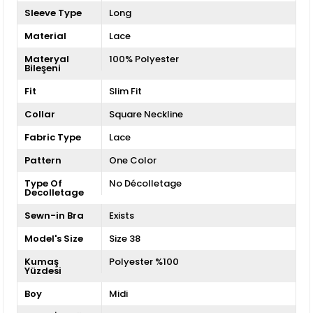
Sleeve Type
Long
Material
Lace
Materyal
100% Polyester
Bileşeni
Fit
Slim Fit
Collar
Square Neckline
Fabric Type
Lace
Pattern
One Color
Type Of
No Décolletage
Decolletage
Sewn-in Bra
Exists
Model's Size
Size 38
Kumaş
Polyester %100
Yüzdesi
Boy
Midi