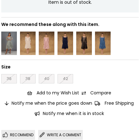
Item is out of stock.
We recommend these along with this item.
Size
36
38
40
42
Add to my Wish List
Compare
Notify me when the price goes down
Free Shipping
Notify me when it is in stock
RECOMMEND
WRITE A COMMENT