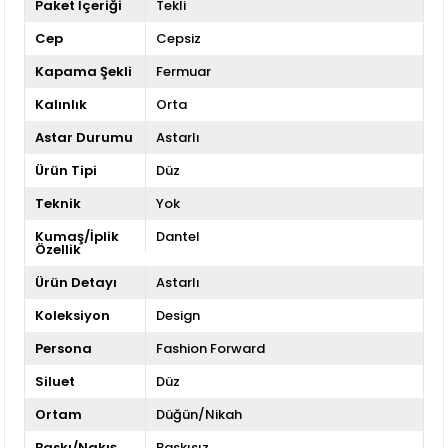
Paket İçeriği
Tekli
Cep
Cepsiz
Kapama Şekli
Fermuar
Kalınlık
Orta
Astar Durumu
Astarlı
Ürün Tipi
Düz
Teknik
Yok
Kumaş/İplik
Dantel
Özellik
Ürün Detayı
Astarlı
Koleksiyon
Design
Persona
Fashion Forward
Siluet
Düz
Ortam
Düğün/Nikah
Baskı/Nakış
Baskısız