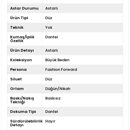
Astar Durumu
Astarlı
Ürün Tipi
Düz
Teknik
Yok
Kumaş/İplik
Dantel
Özellik
Ürün Detayı
Astarlı
Koleksiyon
Büyük Beden
Persona
Fashion Forward
Siluet
Düz
Ortam
Düğün/Nikah
Baskı/Nakış
Baskısız
Tekniği
Dokuma Tipi
Dantel
Sürdürülebilirlik
Hayır
Detayı