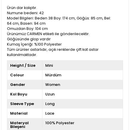
Ürün dar kalıptır.
Numune bedeni: 42
Model Bilgileri: Beden 38 Boy: 174 cm, Göğüs: 85 cm, Bel:
64 cm, Basen: 94 cm
Omuzdan Boy: 104 cm
Ürünümüz CARMEN etiketi ile gönderilecektir.
Göğüsünde glop vardır
Kumaş İçeriği: %100 Polyester
Tüm ürünler astarlıdır, açık renklerde çift kat astar
kullanılmaktadır.
Height / Size
Mini
Colour
Mürdüm
Gender
Women
Kol Boyu
Uzun
Sleeve Type
Long
Material
Lace
Materyal
100% Polyester
Bileşeni