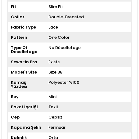
Fit
Slim Fit
Collar
Double-Breasted
Fabric Type
Lace
Pattern
One Color
Type Of
No Décolletage
Decolletage
Sewn-in Bra
Exists
Model's Size
Size 38
Kumaş
Polyester %100
Yüzdesi
Boy
Mini
Paket İçeriği
Tekli
Cep
Cepsiz
Kapama Şekli
Fermuar
Kalınlık
Orta