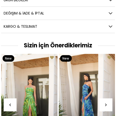
ÜRÜN BILGILERI
DEĞIŞIM & İADE & İPTAL
KARGO & TESLIMAT
Sizin İçin Önerdiklerimiz
New
New
Item
Item