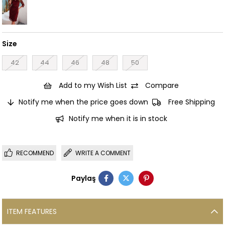
Size
42
44
46
48
50
Add to my Wish List
Compare
Notify me when the price goes down
Free Shipping
Notify me when it is in stock
RECOMMEND
WRITE A COMMENT
Paylaş
ITEM FEATURES