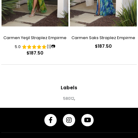
Carmen Yeşil Straplez Empirme
Carmen Saks Straplez Empirme
$187.50
📷
5.0
(1)
Abiye Elbise
Abiye Elbise
$187.50
Labels
58012
,