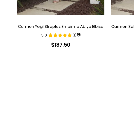
Carmen Yeşil Straplez Empirme Abiye Elbise
Carmen Sak
📷
5.0
(1)
$187.50