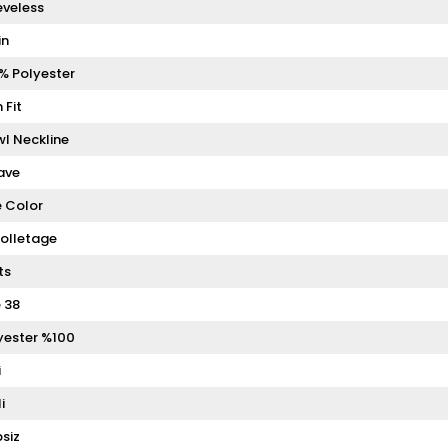
eveless
in
% Polyester
 Fit
l Neckline
ave
 Color
olletage
ts
e 38
yester %100
i
i
siz