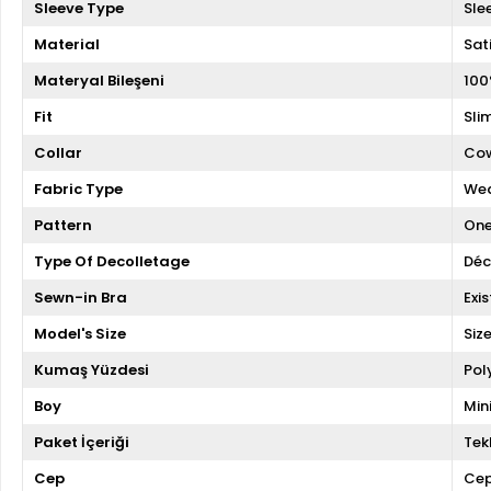
Sleeve Type
Sle
Material
Sat
Materyal Bileşeni
100
Fit
Slim
Collar
Cow
Fabric Type
We
Pattern
One
Type Of Decolletage
Déc
Sewn-in Bra
Exis
Model's Size
Siz
Kumaş Yüzdesi
Pol
Boy
Min
Paket İçeriği
Tekl
Cep
Cep