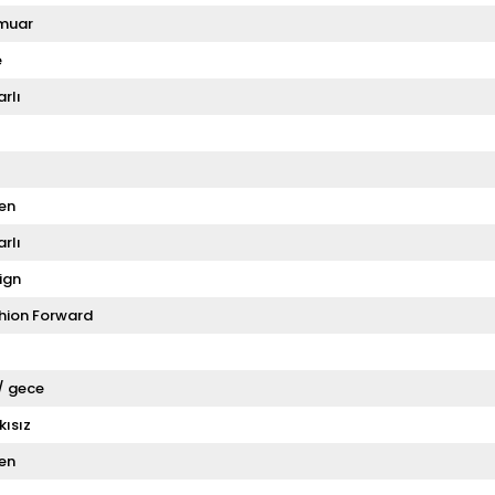
muar
e
rlı
en
rlı
ign
hion Forward
 / gece
kısız
en