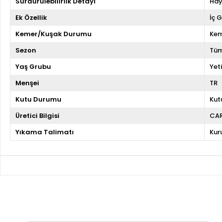
Sürdürülebilirlik Detayı
Hay
Ek Özellik
İç 
Kemer/Kuşak Durumu
Kem
Sezon
Tüm
Yaş Grubu
Yeti
Menşei
TR
Kutu Durumu
Kut
Üretici Bilgisi
CA
Yıkama Talimatı
Kur