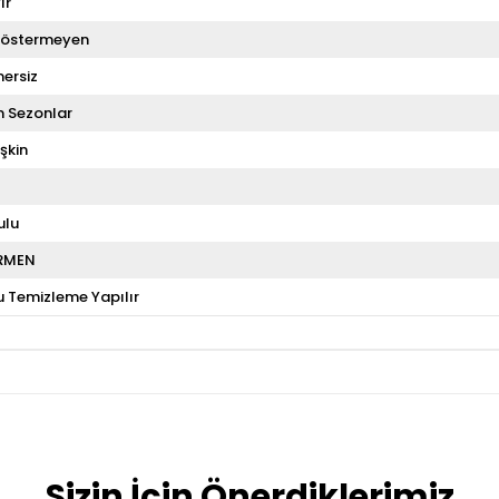
ır
Göstermeyen
ersiz
 Sezonlar
şkin
ulu
RMEN
u Temizleme Yapılır
Sizin İçin Önerdiklerimiz