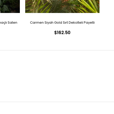
açlı Saten
Carmen Siyah Gold Sırt Dekolteli Payetli
Car
$162.50
Abiye Elbise