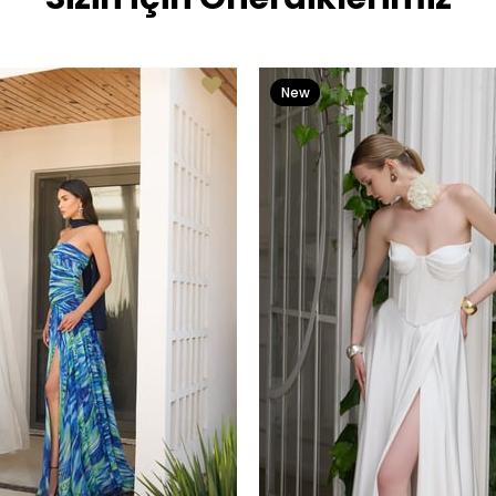
New
Item