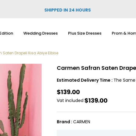
SHIPPED IN 24 HOURS
Edition
Wedding Dresses
Plus Size Dresses
Prom & Hom
Saten Drapeli Kısa Abiye Elbise
Carmen Safran Saten Drapeli
Estimated Delivery Time
:
The Same
$139.00
$139.00
Vat included
Brand
:
CARMEN