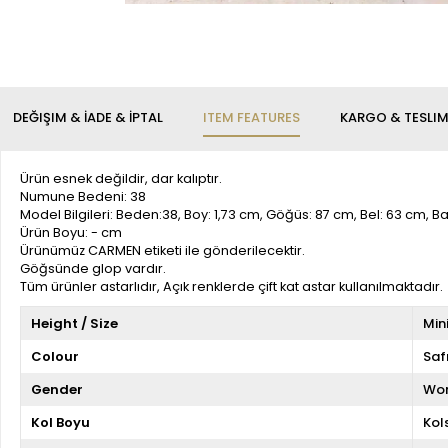
DEĞIŞIM & İADE & İPTAL
ITEM FEATURES
KARGO & TESLI
Ürün esnek değildir, dar kalıptır.
Numune Bedeni: 38
Model Bilgileri: Beden:38, Boy: 1,73 cm, Göğüs: 87 cm, Bel: 63 cm, 
Ürün Boyu: - cm
Ürünümüz CARMEN etiketi ile gönderilecektir.
Göğsünde glop vardır.
Tüm ürünler astarlıdır, Açık renklerde çift kat astar kullanılmaktadır.
Height / Size
Min
Colour
Saf
Gender
Wo
Kol Boyu
Kol