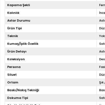
Kapama Şekli
Fer
Kalınlık
İnc
Astar Durumu
Asta
Ürün Tipi
Düz
Teknik
Yok
Kumaş/İplik Özellik
Sat
Ürün Detayı
Asta
Koleksiyon
Des
Persona
Fas
Siluet
Düz
Ortam
Şık
Baskı/Nakış Tekniği
Bas
Dokuma Tipi
Sat