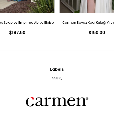
s Straplez Empirme Abiye Elbise
Carmen Beyaz Kedi Kulağı Yırtm
$187.50
$150.00
Nikah Elbisesi
Labels
55810
,