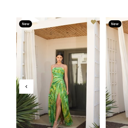
New
New
Item
Item