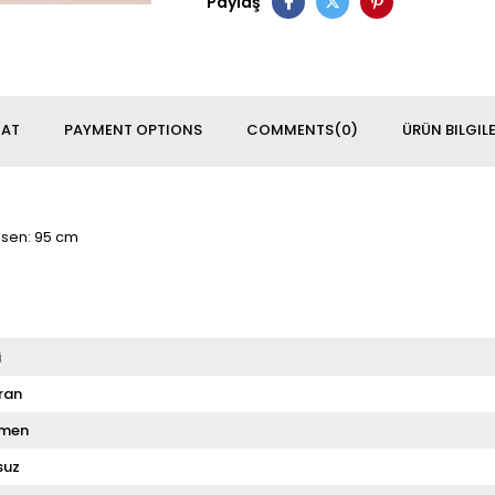
Paylaş
MAT
PAYMENT OPTIONS
COMMENTS
(0)
ÜRÜN BILGILE
Basen: 95 cm
i
ran
men
suz