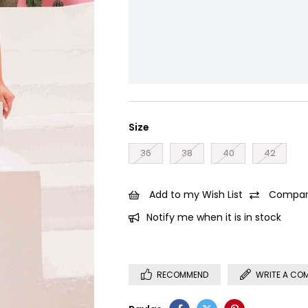
Size
36
38
40
42
Add to my Wish List
Compar
Notify me when it is in stock
RECOMMEND
WRITE A CO