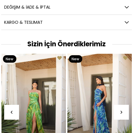
DEĞIŞIM & İADE & İPTAL
KARGO & TESLIMAT
Sizin İçin Önerdiklerimiz
New
New
Item
Item