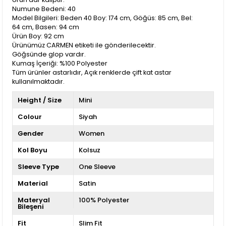
Numune Bedeni: 40
Model Bilgileri: Beden 40 Boy: 174 cm, Göğüs: 85 cm, Bel:
64 cm, Basen: 94 cm
Ürün Boy: 92 cm
Ürünümüz CARMEN etiketi ile gönderilecektir.
Göğsünde glop vardır.
Kumaş İçeriği: %100 Polyester
Tüm ürünler astarlıdır, Açık renklerde çift kat astar
kullanılmaktadır.
Height / Size
Mini
Colour
Siyah
Gender
Women
Kol Boyu
Kolsuz
Sleeve Type
One Sleeve
Material
Satin
Materyal
100% Polyester
Bileşeni
Fit
Slim Fit