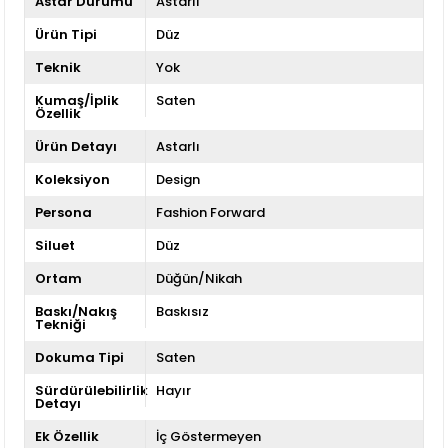
Astar Durumu
Astarlı
Ürün Tipi
Düz
Teknik
Yok
Kumaş/İplik
Saten
Özellik
Ürün Detayı
Astarlı
Koleksiyon
Design
Persona
Fashion Forward
Siluet
Düz
Ortam
Düğün/Nikah
Baskı/Nakış
Baskısız
Tekniği
Dokuma Tipi
Saten
Sürdürülebilirlik
Hayır
Detayı
Ek Özellik
İç Göstermeyen