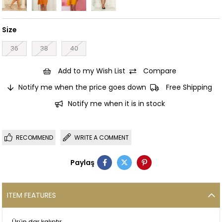
Size
36
38
40
Add to my Wish List
Compare
Notify me when the price goes down
Free Shipping
Notify me when it is in stock
RECOMMEND
WRITE A COMMENT
Paylaş
ITEM FEATURES
Ürün dar kalıptır.