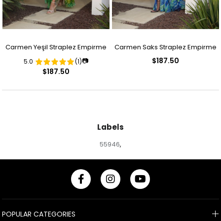
Carmen Yeşil Straplez Empirme
Carmen Saks Straplez Empirme
$187.50
📷
5.0
(1)
Abiye Elbise
Abiye Elbise
$187.50
Labels
55946
,
POPULAR CATEGORIES