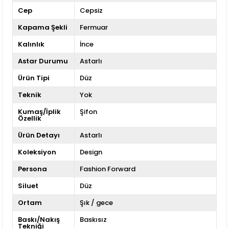
Cep
Cepsiz
Kapama Şekli
Fermuar
Kalınlık
İnce
Astar Durumu
Astarlı
Ürün Tipi
Düz
Teknik
Yok
Kumaş/İplik
Şifon
Özellik
Ürün Detayı
Astarlı
Koleksiyon
Design
Persona
Fashion Forward
Siluet
Düz
Ortam
Şık / gece
Baskı/Nakış
Baskısız
Tekniği