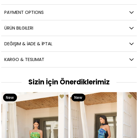
PAYMENT OPTIONS
ÜRÜN BILGILERI
DEĞIŞIM & İADE & İPTAL
KARGO & TESLIMAT
Sizin İçin Önerdiklerimiz
New
New
Item
Item