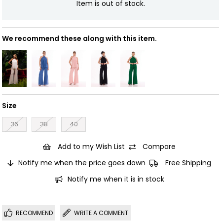
Item is out of stock.
We recommend these along with this item.
Size
36
38
40
Add to my Wish List
Compare
Notify me when the price goes down
Free Shipping
Notify me when it is in stock
RECOMMEND
WRITE A COMMENT