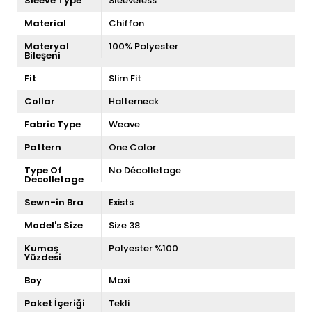
Sleeve Type
Sleeveless
Material
Chiffon
Materyal
100% Polyester
Bileşeni
Fit
Slim Fit
Collar
Halterneck
Fabric Type
Weave
Pattern
One Color
Type Of
No Décolletage
Decolletage
Sewn-in Bra
Exists
Model's Size
Size 38
Kumaş
Polyester %100
Yüzdesi
Boy
Maxi
Paket İçeriği
Tekli