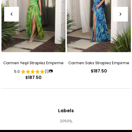
Carmen Yeşil Straplez Empirme
Carmen Saks Straplez Empirme
$187.50
📷
5.0
(1)
Abiye Elbise
Abiye Elbise
$187.50
Labels
20509
,