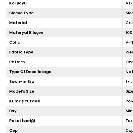
Kol Boyu
Askı
Sleeve Type
Sle
Material
Cre
Materyal Bileşeni
100
Collar
V-N
Fabric Type
We
Pattern
One
Type Of Decolletage
No 
Sewn-in Bra
Exis
Model's Size
Siz
Kumaş Yüzdesi
Pol
Boy
Min
Paket İçeriği
Tekl
Cep
Cep