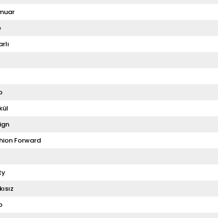
muar
e
rlı
p
kül
ign
hion Forward
ty
kısız
p