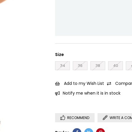
Size
34
36
38
40
Add to my Wish List
Compar
Notify me when it is in stock
RECOMMEND
WRITE A CO