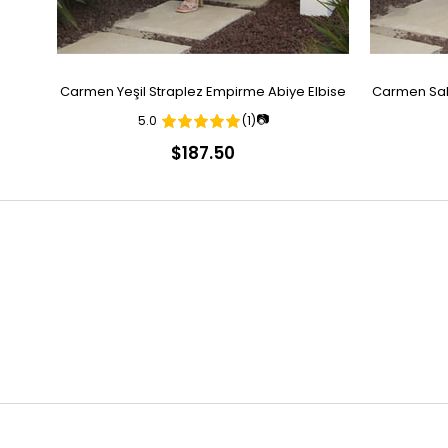
Carmen Yeşil Straplez Empirme Abiye Elbise
Carmen Sak
📷
5.0
(1)
$187.50