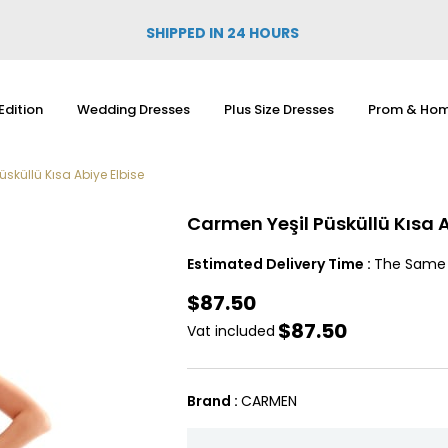
SHIPPED IN 24 HOURS
Edition
Wedding Dresses
Plus Size Dresses
Prom & Hom
sküllü Kısa Abiye Elbise
Carmen Yeşil Püsküllü Kısa A
Estimated Delivery Time
:
The Same
$87.50
$87.50
Vat included
Brand
:
CARMEN