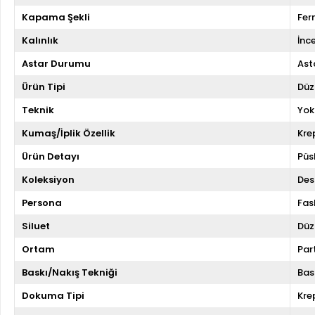
Kapama Şekli
Fer
Kalınlık
İnc
Astar Durumu
Asta
Ürün Tipi
Düz
Teknik
Yok
Kumaş/İplik Özellik
Kre
Ürün Detayı
Püs
Koleksiyon
Des
Persona
Fas
Siluet
Düz
Ortam
Par
Baskı/Nakış Tekniği
Bas
Dokuma Tipi
Kre