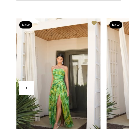
New
New
Item
Item