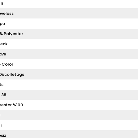
lı
eveless
pe
% Polyester
eck
ave
 Color
Décolletage
ts
e 38
yester %100
i
i
siz