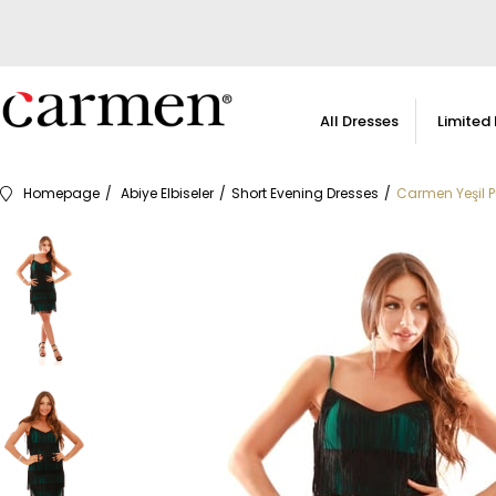
All Dresses
Limited 
Homepage
Abiye Elbiseler
Short Evening Dresses
Carmen Yeşil Pü