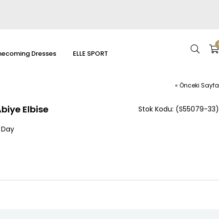
ecoming Dresses
ELLE SPORT
« Önceki Sayfa
biye Elbise
(S55079-33)
 Day