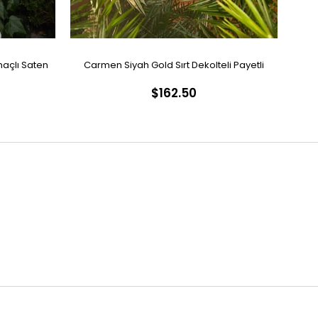
açlı Saten
Carmen Siyah Gold Sırt Dekolteli Payetli
Car
$162.50
Abiye Elbise