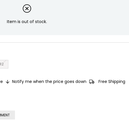
Item is out of stock.
42
e
Notify me when the price goes down
Free Shipping
MMENT