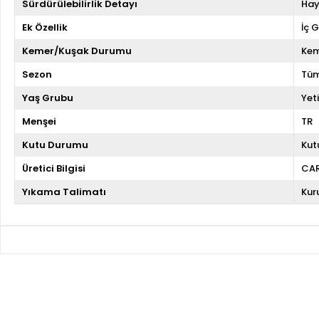
Sürdürülebilirlik Detayı
Hay
Ek Özellik
İç 
Kemer/Kuşak Durumu
Kem
Sezon
Tüm
Yaş Grubu
Yeti
Menşei
TR
Kutu Durumu
Kut
Üretici Bilgisi
CA
Yıkama Talimatı
Kur