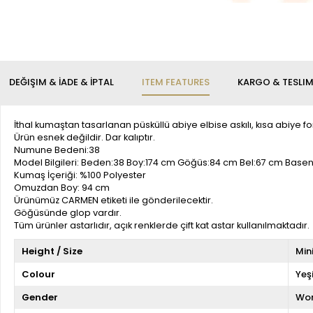
DEĞIŞIM & İADE & İPTAL
ITEM FEATURES
KARGO & TESLI
İthal kumaştan tasarlanan püsküllü abiye elbise askılı, kısa abiye 
Ürün esnek değildir. Dar kalıptır.
Numune Bedeni:38
Model Bilgileri: Beden:38 Boy:174 cm Göğüs:84 cm Bel:67 cm Base
Kumaş İçeriği: %100 Polyester
Omuzdan Boy: 94 cm
Ürünümüz CARMEN etiketi ile gönderilecektir.
Göğüsünde glop vardır.
Tüm ürünler astarlıdır, açık renklerde çift kat astar kullanılmaktadır.
Height / Size
Min
Colour
Yeşi
Gender
Wo