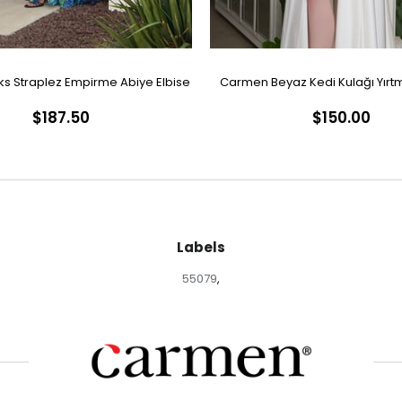
s Straplez Empirme Abiye Elbise
Carmen Beyaz Kedi Kulağı Yırtm
$187.50
$150.00
Nikah Elbisesi
Labels
55079
,