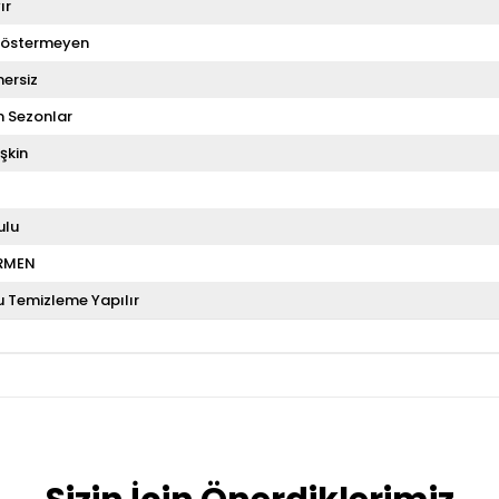
ır
Göstermeyen
ersiz
 Sezonlar
şkin
ulu
RMEN
u Temizleme Yapılır