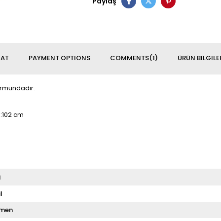
Paylaş
MAT
PAYMENT OPTIONS
COMMENTS
(1)
ÜRÜN BILGILE
formundadır.
n:102 cm
i
l
men