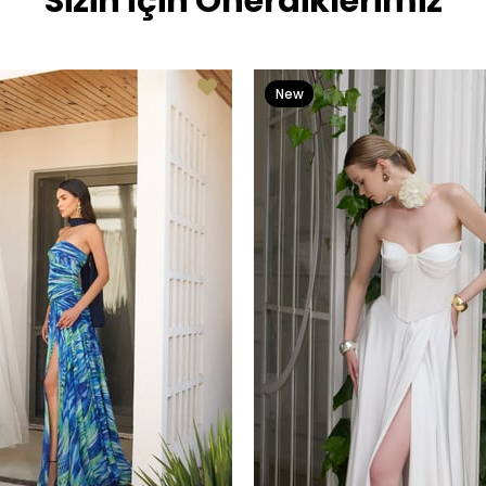
Sizin İçin Önerdiklerimiz
New
Item