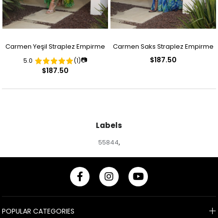
Carmen Yeşil Straplez Empirme
Carmen Saks Straplez Empirme
$187.50
📷
5.0
(1)
Abiye Elbise
Abiye Elbise
$187.50
Labels
55844
,
POPULAR CATEGORIES