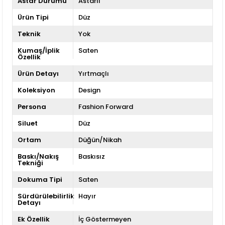
Astar Durumu
Astarlı
Ürün Tipi
Düz
Teknik
Yok
Kumaş/İplik
Saten
Özellik
Ürün Detayı
Yırtmaçlı
Koleksiyon
Design
Persona
Fashion Forward
Siluet
Düz
Ortam
Düğün/Nikah
Baskı/Nakış
Baskısız
Tekniği
Dokuma Tipi
Saten
Sürdürülebilirlik
Hayır
Detayı
Ek Özellik
İç Göstermeyen