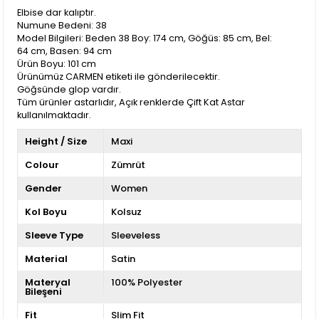
Elbise dar kalıptır.
Numune Bedeni: 38
Model Bilgileri: Beden 38 Boy: 174 cm, Göğüs: 85 cm, Bel:
64 cm, Basen: 94 cm
Ürün Boyu: 101 cm
Ürünümüz CARMEN etiketi ile gönderilecektir.
Göğsünde glop vardır.
Tüm ürünler astarlıdır, Açık renklerde Çift Kat Astar
kullanılmaktadır.
Height / Size
Maxi
Colour
Zümrüt
Gender
Women
Kol Boyu
Kolsuz
Sleeve Type
Sleeveless
Material
Satin
Materyal
100% Polyester
Bileşeni
Fit
Slim Fit