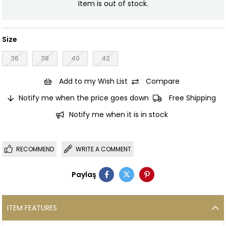
Item is out of stock.
Size
36
38
40
42
Add to my Wish List
Compare
Notify me when the price goes down
Free Shipping
Notify me when it is in stock
RECOMMEND
WRITE A COMMENT
Paylaş
ITEM FEATURES