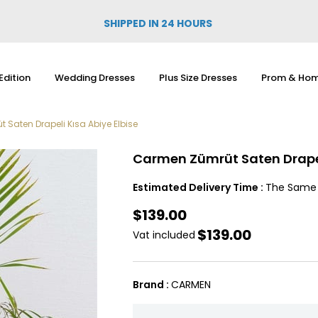
SHIPPED IN 24 HOURS
Edition
Wedding Dresses
Plus Size Dresses
Prom & Hom
Saten Drapeli Kısa Abiye Elbise
Carmen Zümrüt Saten Drapeli
Estimated Delivery Time
:
The Same
$139.00
$139.00
Vat included
Brand
:
CARMEN