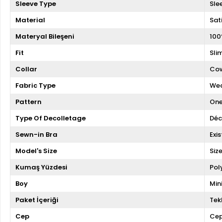
Sleeve Type
Sle
Material
Sat
Materyal Bileşeni
100
Fit
Slim
Collar
Cow
Fabric Type
We
Pattern
One
Type Of Decolletage
Déc
Sewn-in Bra
Exis
Model's Size
Siz
Kumaş Yüzdesi
Pol
Boy
Min
Paket İçeriği
Tekl
Cep
Cep