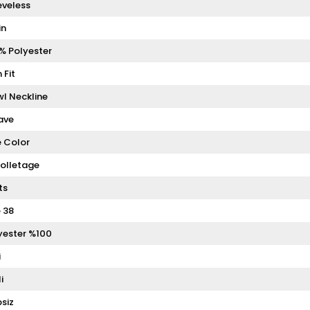
eveless
in
% Polyester
 Fit
l Neckline
ave
 Color
olletage
ts
e 38
yester %100
i
i
siz