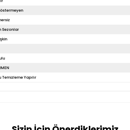
ır
Göstermeyen
ersiz
 Sezonlar
şkin
ulu
RMEN
u Temizleme Yapılır
Sizin İçin Önerdiklerimiz