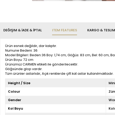
DEĞIŞIM & İADE & İPTAL
ITEM FEATURES
KARGO & TESLI
Ürün esnek değildir, dar kalıptır.
Numune Bedeni: 36
Model Bilgileri: Beden:36 Boy: 1,74 cm, Göğüs: 83 cm, Bel: 60 cm, B
Ürün Boyu: 72 cm
Ürünümüz CARMEN etiketi ile gönderilecektir.
Göğsünde glop vardır.
Tüm ürünler astarlıdır, Açık renklerde çift kat astar kullanılmaktadır.
Height / Size
Min
Colour
Züm
Gender
Wo
Kol Boyu
Kol