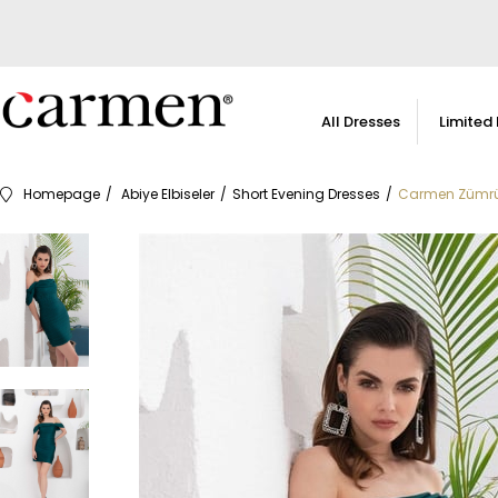
All Dresses
Limited 
Homepage
Abiye Elbiseler
Short Evening Dresses
Carmen Zümrüt 