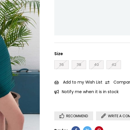
Size
36
38
40
42
Add to my Wish List
Compar
Notify me when it is in stock
RECOMMEND
WRITE A CO