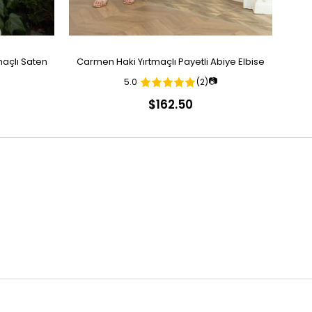
açlı Saten
Carmen Haki Yırtmaçlı Payetli Abiye Elbise
Ca
📷
5.0
(2)
$162.50