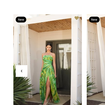
New
New
Item
Item