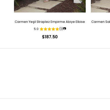
Carmen Yeşil Straplez Empirme Abiye Elbise
Carmen Sak
📷
5.0
(1)
$187.50