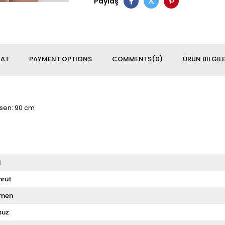
Paylaş
MAT
PAYMENT OPTIONS
COMMENTS
(0)
ÜRÜN BILGILE
asen: 90 cm
i
rüt
men
suz