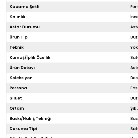
Kapama Şekli
Fer
Kalınlık
İnc
Astar Durumu
Asta
Ürün Tipi
Düz
Teknik
Yok
Kumaş/İplik Özellik
Sat
Ürün Detayı
Asta
Koleksiyon
Des
Persona
Fas
Siluet
Düz
Ortam
Şık
Baskı/Nakış Tekniği
Bas
Dokuma Tipi
Sat