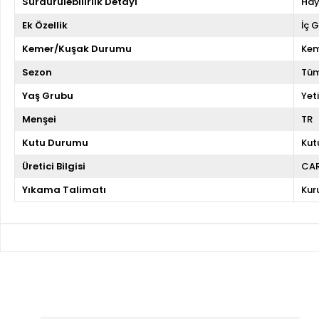
Sürdürülebilirlik Detayı
Hay
Ek Özellik
İç 
Kemer/Kuşak Durumu
Kem
Sezon
Tüm
Yaş Grubu
Yeti
Menşei
TR
Kutu Durumu
Kut
Üretici Bilgisi
CA
Yıkama Talimatı
Kur