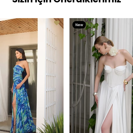
New
Item