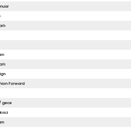
muar
e
rlı
en
rlı
ign
hion Forward
 / gece
kısız
en