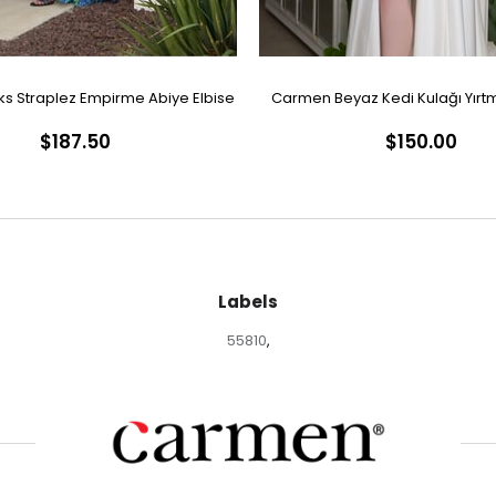
s Straplez Empirme Abiye Elbise
Carmen Beyaz Kedi Kulağı Yırtm
$187.50
$150.00
Nikah Elbisesi
Labels
55810
,