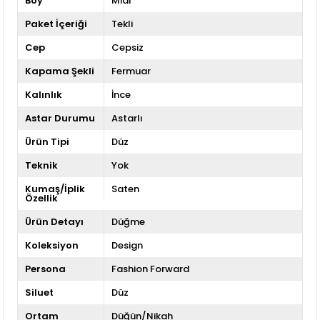
Boy
Midi
Paket İçeriği
Tekli
Cep
Cepsiz
Kapama Şekli
Fermuar
Kalınlık
İnce
Astar Durumu
Astarlı
Ürün Tipi
Düz
Teknik
Yok
Kumaş/İplik
Saten
Özellik
Ürün Detayı
Düğme
Koleksiyon
Design
Persona
Fashion Forward
Siluet
Düz
Ortam
Düğün/Nikah