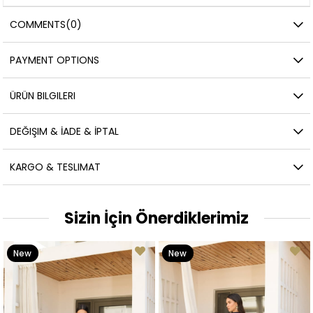
COMMENTS
(0)
PAYMENT OPTIONS
ÜRÜN BILGILERI
DEĞIŞIM & İADE & İPTAL
KARGO & TESLIMAT
Sizin İçin Önerdiklerimiz
New
New
Item
Item