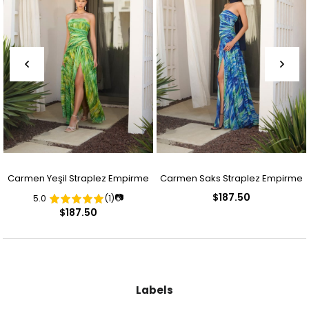
Carmen Yeşil Straplez Empirme
Carmen Saks Straplez Empirme
$187.50
📷
5.0
(1)
Abiye Elbise
Abiye Elbise
$187.50
Labels