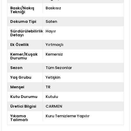
Baskı/Nakış
Baskısız
Tekniği
Dokuma Tipi
Saten
Sürdürülebilirlik
Hayır
Detayı
Ek Özellik
Yırtmaçlı
Kemer/Kuşak
Kemersiz
Durumu
Sezon
Tüm Sezonlar
Yaş Grubu
Yetişkin
Menşei
TR
Kutu Durumu
Kutulu
Üretici Bilgisi
CARMEN
Yıkama
Kuru Temizleme Yapılır
Talimatı