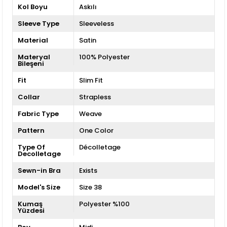
Kol Boyu
Askılı
Sleeve Type
Sleeveless
Material
Satin
Materyal
100% Polyester
Bileşeni
Fit
Slim Fit
Collar
Strapless
Fabric Type
Weave
Pattern
One Color
Type Of
Décolletage
Decolletage
Sewn-in Bra
Exists
Model's Size
Size 38
Kumaş
Polyester %100
Yüzdesi