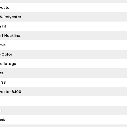
yester
% Polyester
 Fit
rt Neckline
ave
 Color
olletage
ts
e 38
yester %100
i
i
siz