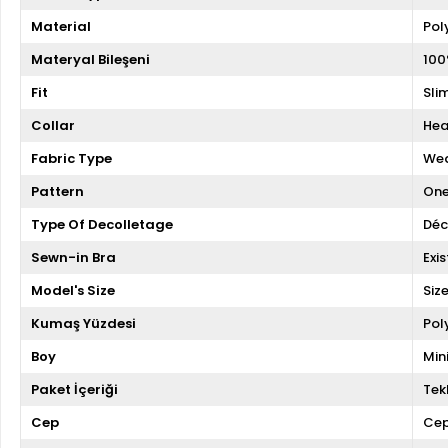
Material
Pol
Materyal Bileşeni
100
Fit
Slim
Collar
Hea
Fabric Type
We
Pattern
One
Type Of Decolletage
Déc
Sewn-in Bra
Exis
Model's Size
Siz
Kumaş Yüzdesi
Pol
Boy
Min
Paket İçeriği
Tekl
Cep
Cep