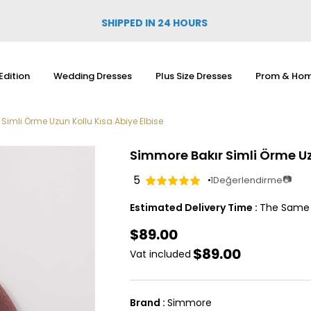
SHIPPED IN 24 HOURS
Edition
Wedding Dresses
Plus Size Dresses
Prom & Hom
Simli Örme Uzun Kollu Kısa Abiye Elbise
Simmore Bakır Simli Örme Uz
5
📷
1
Değerlendirme
Estimated Delivery Time
:
The Same
$89.00
$89.00
Vat included
Brand
:
Simmore