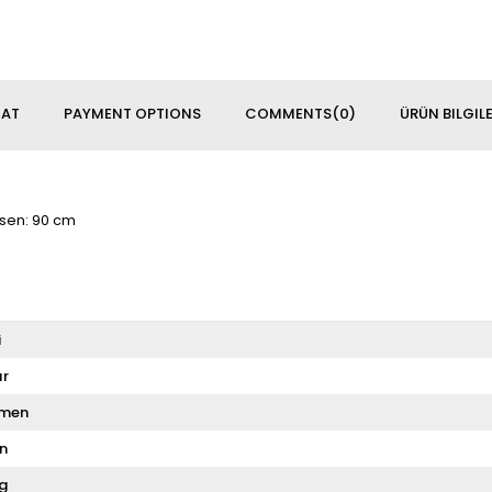
MAT
PAYMENT OPTIONS
COMMENTS
(0)
ÜRÜN BILGILE
asen: 90 cm
i
ır
men
n
g