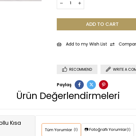
Add to my Wish List
Compar
RECOMMEND
WRITE A CO
Paylaş
Ürün Değerlendirmeleri
llu Kısa
📷 Fotoğraflı Yorumlar
Tüm Yorumlar
(1)
(1)