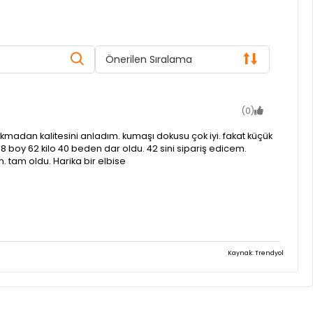
Önerilen Sıralama
(0)
akmadan kalitesini anladım. kumaşı dokusu çok iyi. fakat küçük
78 boy 62 kilo 40 beden dar oldu. 42 sini sipariş edicem.
 tam oldu. Harika bir elbise
Kaynak: Trendyol