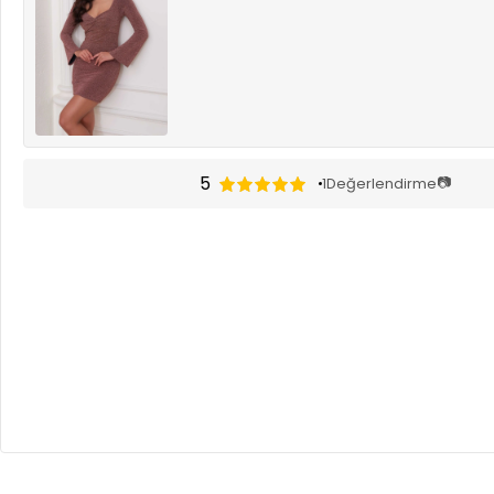
5
📷
1
Değerlendirme