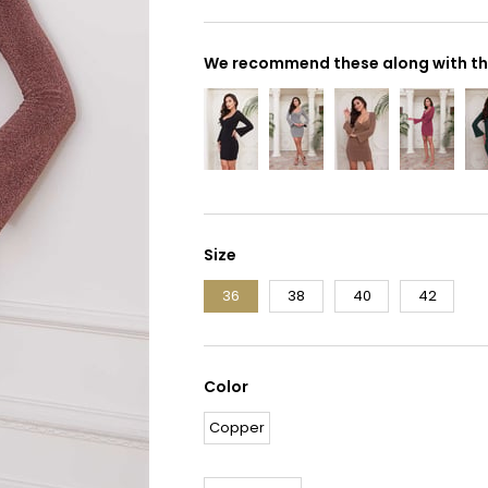
We recommend these along with thi
Size
36
38
40
42
Color
Copper