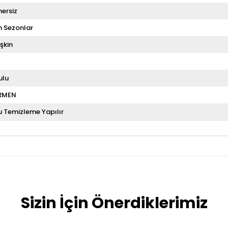
ersiz
 Sezonlar
şkin
ulu
RMEN
u Temizleme Yapılır
Sizin İçin Önerdiklerimiz