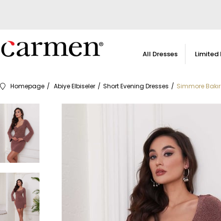
All Dresses
Limited 
Homepage
Abiye Elbiseler
Short Evening Dresses
Simmore Bakır 