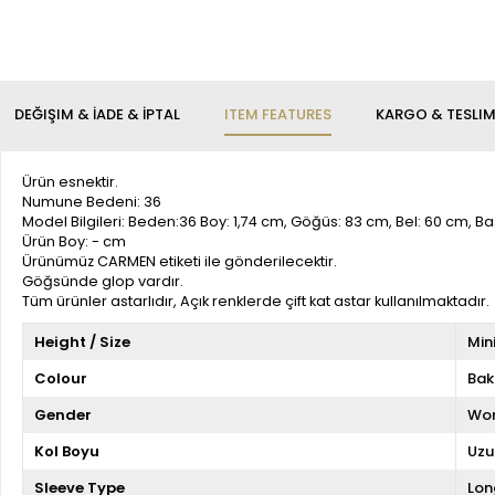
DEĞIŞIM & İADE & İPTAL
ITEM FEATURES
KARGO & TESLI
Ürün esnektir.
Numune Bedeni: 36
Model Bilgileri: Beden:36 Boy: 1,74 cm, Göğüs: 83 cm, Bel: 60 cm, B
Ürün Boy: - cm
Ürünümüz CARMEN etiketi ile gönderilecektir.
Göğsünde glop vardır.
Tüm ürünler astarlıdır, Açık renklerde çift kat astar kullanılmaktadır.
Height / Size
Min
Colour
Bak
Gender
Wo
Kol Boyu
Uzu
Sleeve Type
Lon