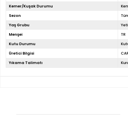
Kemer/Kuşak Durumu
Kem
Sezon
Tüm
Yaş Grubu
Yeti
Menşei
TR
Kutu Durumu
Kut
Üretici Bilgisi
CA
Yıkama Talimatı
Kur