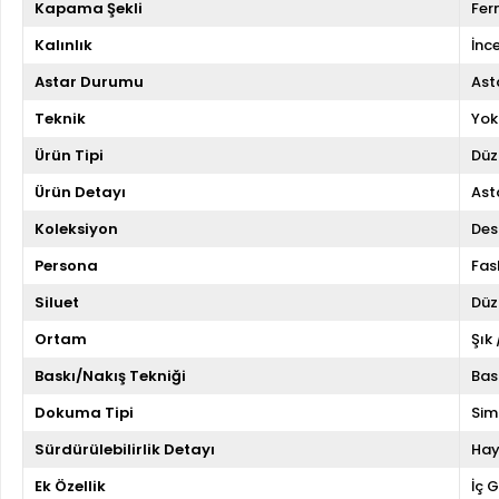
Kapama Şekli
Fer
Kalınlık
İnc
Astar Durumu
Asta
Teknik
Yok
Ürün Tipi
Düz
Ürün Detayı
Asta
Koleksiyon
Des
Persona
Fas
Siluet
Düz
Ortam
Şık
Baskı/Nakış Tekniği
Bas
Dokuma Tipi
Sim
Sürdürülebilirlik Detayı
Hay
Ek Özellik
İç 