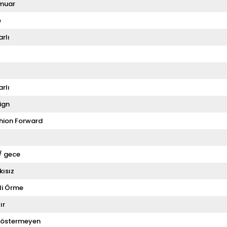
muar
e
rlı
rlı
ign
hion Forward
 / gece
kısız
li Örme
ır
Göstermeyen