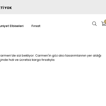
ETİ YOK
niyet Elbiseleri
Fırsat
rmen’de sizi bekliyor. Carmen'in göz alıcı tasarımlarının yer aldığı
çinde hızlı ve ücretsiz kargo fırsatıyla.