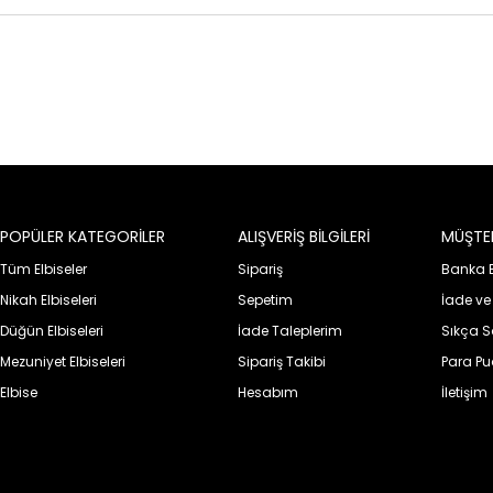
POPÜLER KATEGORİLER
ALIŞVERİŞ BİLGİLERİ
MÜŞTER
Tüm Elbiseler
Sipariş
Banka Bi
Nikah Elbiseleri
Sepetim
İade ve
Düğün Elbiseleri
İade Taleplerim
Sıkça S
Mezuniyet Elbiseleri
Sipariş Takibi
Para P
Elbise
Hesabım
İletişim