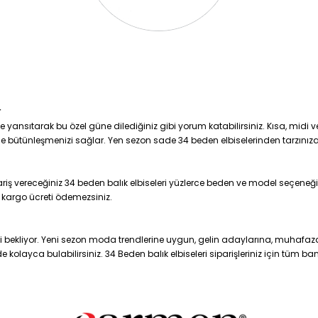
r
yansıtarak bu özel güne dilediğiniz gibi yorum katabilirsiniz. Kısa, midi ve 
ile bütünleşmenizi sağlar. Yen sezon sade 34 beden elbiselerinden tarzınıza e
ş vereceğiniz 34 beden balık elbiseleri yüzlerce beden ve model seçeneğind
de kargo ücreti ödemezsiniz.
zi bekliyor. Yeni sezon moda trendlerine uygun, gelin adaylarına, muhafa
 kolayca bulabilirsiniz. 34 Beden balık elbiseleri siparişleriniz için tüm ban