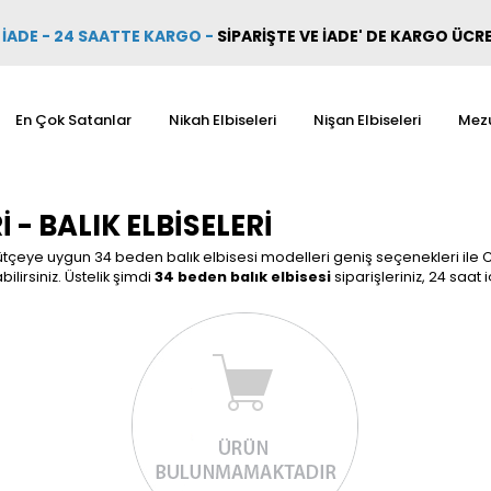
İADE - 24 SAATTE KARGO
-
SİPARİŞTE VE İADE' DE KARGO ÜCR
En Çok Satanlar
Nikah Elbiseleri
Nişan Elbiseleri
Mezu
 - BALIK ELBISELERI
ütçeye uygun 34 beden balık elbisesi modelleri geniş seçenekleri ile Ca
bilirsiniz. Üstelik şimdi
34 beden balık elbisesi
siparişleriniz, 24 saat i