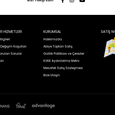
Bizi Takip Edin
İ HİZMETLERİ
KURUMSAL
SATIŞ N
lgileri
Hakkımızda
 Değişim Koşulları
Abiye Toptan Satış
orulan Sorular
Gizlilik Politikası ve Çerezler
uan
KVKK Aydınlatma Metni
Mesafeli Satış Sözleşmesi
Bize Ulaşın