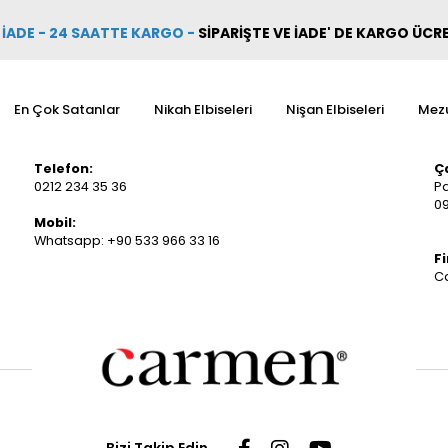
İADE - 24 SAATTE KARGO
-
SİPARİŞTE VE İADE' DE KARGO ÜCR
En Çok Satanlar
Nikah Elbiseleri
Nişan Elbiseleri
Mezu
Telefon:
Ç
0212 234 35 36
P
09
Mobil:
Whatsapp: +90 533 966 33 16
F
Ca