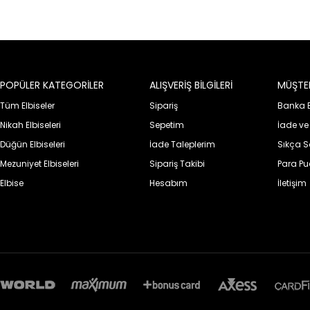
POPÜLER KATEGORİLER
ALIŞVERİŞ BİLGİLERİ
MÜŞTER
Tüm Elbiseler
Sipariş
Banka Bi
Nikah Elbiseleri
Sepetim
İade ve
Düğün Elbiseleri
İade Taleplerim
Sıkça S
Mezuniyet Elbiseleri
Sipariş Takibi
Para P
Elbise
Hesabım
İletişim