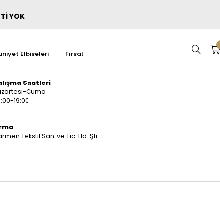
ETİ YOK
niyet Elbiseleri
Fırsat
alışma Saatleri
azartesi-Cuma
:00-19:00
irma
rmen Tekstil San. ve Tic. Ltd. Şti.