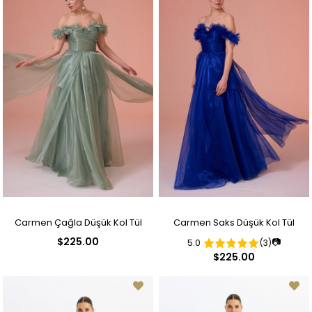
Carmen Çağla Düşük Kol Tül
Carmen Saks Düşük Kol Tül
$225.00
📷
5.0
(3)
Nişanlık
Nişanlık
$225.00