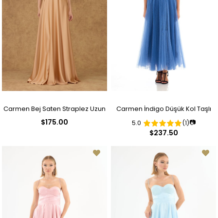
Carmen Bej Saten Straplez Uzun
Carmen İndigo Düşük Kol Taşlı
$175.00
📷
5.0
(1)
Abiye Elbise ve Davet Elbisesi
Tül Nişanlık
$237.50