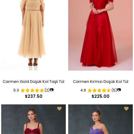
Carmen Gold Düşük Kol Taşlı Tül
Carmen Kırmızı Düşük Kol Tül
📷
📷
5.0
(2)
4.6
(5)
Nişanlık
Nişanlık
$237.50
$225.00