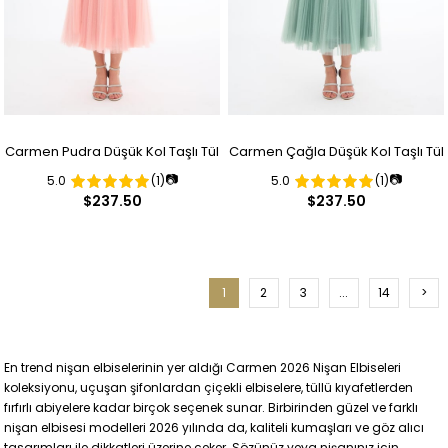
Carmen Pudra Düşük Kol Taşlı Tül
Carmen Çağla Düşük Kol Taşlı Tül
📷
📷
5.0
(1)
5.0
(1)
Nişanlık
Nişanlık
$237.50
$237.50
1
2
3
...
14
>
En trend nişan elbiselerinin yer aldığı Carmen 2026 Nişan Elbiseleri
koleksiyonu, uçuşan şifonlardan çiçekli elbiselere, tüllü kıyafetlerden
fırfırlı abiyelere kadar birçok seçenek sunar. Birbirinden güzel ve farklı
nişan elbisesi modelleri 2026 yılında da, kaliteli kumaşları ve göz alıcı
tasarımları ile dikkatleri üzerine çeker. Sözünüz veya nişanınız için