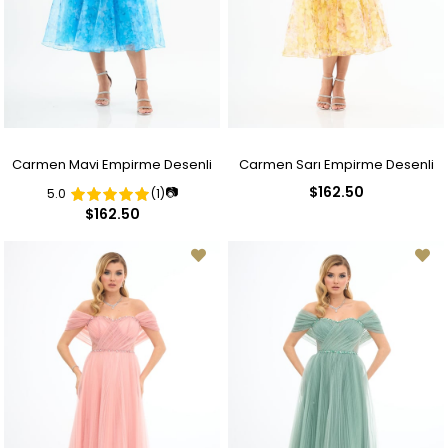
Carmen Mavi Empirme Desenli
Carmen Sarı Empirme Desenli
$162.50
📷
5.0
(1)
Straplez Midi Abiye Elbise
Straplez Midi Abiye Elbise
$162.50