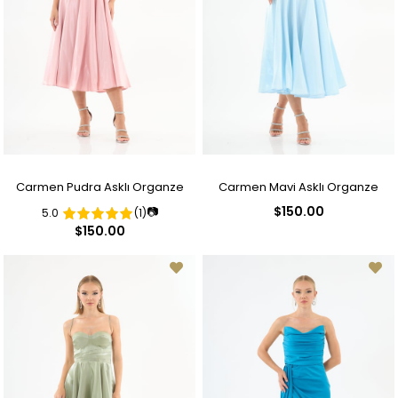
Carmen Pudra Asklı Organze
Carmen Mavi Asklı Organze
$150.00
📷
5.0
(1)
Saten Söz Elbisesi
Saten Abiye Elbise
$150.00