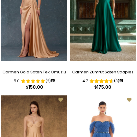
Carmen Gold Saten Tek Omuzlu
Carmen Zümrüt Saten Straplez
📷
📷
5.0
(2)
4.7
(3)
Yırtmaçlı Uzun Abiye Elbise
Uzun Abiye Elbise ve Davet
$150.00
$175.00
Elbisesi