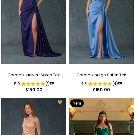
Carmen Lacivert Saten Tek
Carmen İndigo Saten Tek
📷
📷
5.0
(1)
4.8
(4)
Omuzlu Yırtmaçlı Uzun Abiye
Omuzlu Yırtmaçlı Uzun Abiye
$150.00
$150.00
Elbise
Elbise
Yeni
Ürün