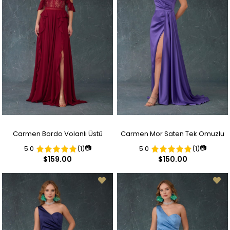
Carmen Bordo Volanlı Üstü
Carmen Mor Saten Tek Omuzlu
📷
📷
5.0
(1)
5.0
(1)
Dantel Yırtmaçlı Abiye Elbise
Yırtmaçlı Uzun Abiye Elbise
$159.00
$150.00