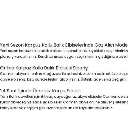
Yeni Sezon Karpuz Kollu Balık Elbiselerinde Göz Alıcı Mode
Yeni sezon karpuz kollu balık elbisesi seçeneklerinizi ayakkabı seçimlerinize
plana çıkarabilirsiniz. Kendi tarzınıza uygun seçimleriniz giydiğiniz elbise 
Online Karpuz Kollu Balık Elbisesi Siparişi
Carmen abiyenin online mağazası ile adresinize teslim edilmek üzere sipari
abiye elbisenizi kısa sürede teslim alabilirsiniz. Üstelik iade ve ya değişim
24 Saat İçinde Ücretsiz Kargo Fırsatı
Tüm Balık davetleri için ihtiyaç duyduğunuz abiye elbiseler Carmen'de si
kullanabileceğiniz sade şık elbiseleri Carmen abiye online alışveriş sitesinde
kolay iade ve değişim gibi avantajlardan da faydalanabilirsiniz.