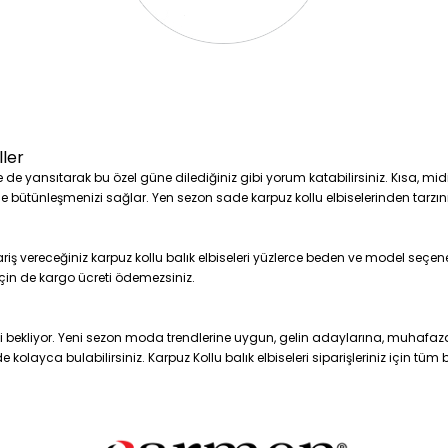
ller
 de yansıtarak bu özel güne dilediğiniz gibi yorum katabilirsiniz. Kısa, midi 
ile bütünleşmenizi sağlar. Yen sezon sade karpuz kollu elbiselerinden tarzınız
ş vereceğiniz karpuz kollu balık elbiseleri yüzlerce beden ve model seçeneğ
 için de kargo ücreti ödemezsiniz.
zi bekliyor. Yeni sezon moda trendlerine uygun, gelin adaylarına, muhafa
 kolayca bulabilirsiniz. Karpuz Kollu balık elbiseleri siparişleriniz için tüm