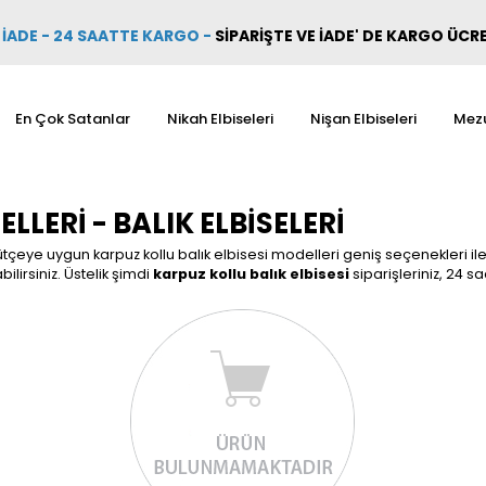
İADE - 24 SAATTE KARGO
-
SİPARİŞTE VE İADE' DE KARGO ÜCR
En Çok Satanlar
Nikah Elbiseleri
Nişan Elbiseleri
Mezu
LLERI - BALIK ELBISELERI
ütçeye uygun karpuz kollu balık elbisesi modelleri geniş seçenekleri ile
bilirsiniz. Üstelik şimdi
karpuz kollu balık elbisesi
siparişleriniz, 24 sa