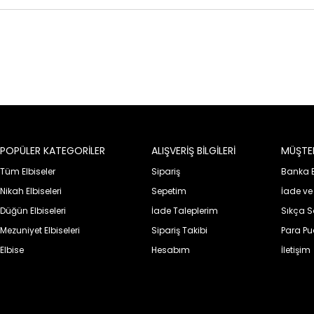
POPÜLER KATEGORİLER
ALIŞVERİŞ BİLGİLERİ
MÜŞTER
Tüm Elbiseler
Sipariş
Banka Bi
Nikah Elbiseleri
Sepetim
İade ve
Düğün Elbiseleri
İade Taleplerim
Sıkça S
Mezuniyet Elbiseleri
Sipariş Takibi
Para P
Elbise
Hesabım
İletişim