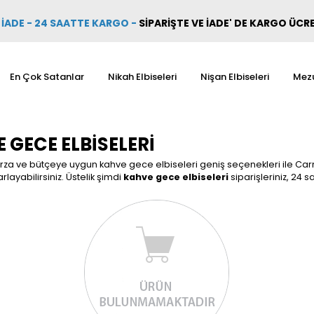
İADE - 24 SAATTE KARGO
-
SİPARİŞTE VE İADE' DE KARGO ÜCR
En Çok Satanlar
Nikah Elbiseleri
Nişan Elbiseleri
Mezu
 GECE ELBISELERI
arza ve bütçeye uygun kahve gece elbiseleri geniş seçenekleri ile Carme
rlayabilirsiniz. Üstelik şimdi
kahve gece elbiseleri
siparişleriniz, 24 sa