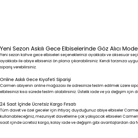
Yeni Sezon Askılı Gece Elbiselerinde Göz Alıcı Model
Yeni sezon kahve gece elbiseleri seçeneklerinizi ayakkabı ve aksesuar seçim
ayakkabı ile abiye elbisenizi ön plana çıkarabilirsiniz. Kendi tarzınıza uyg
sipariş verebilirsiniz.
Online Askılı Gece Kıyafeti Siparişi
Carmen abiyenin online mağazası ile adresinize teslim edilmek üzere sipar
elbilesinizi kısa sürede teslim alabilirsiniz. Üstelik iade ve ya değişim için
24 Saat İçinde Ücretsiz Kargo Fırsatı
Tüm davet ve özel geceler için ihtiyaç duyduğunuz abiye elbiseler Carme
kullanabileceğiniz, mezuniyet davetlerine çok yakışacak elbiseleri Carmen ab
saat içinde ücretsiz kargo, kolay iade ve değişim gibi avantajlardan da f