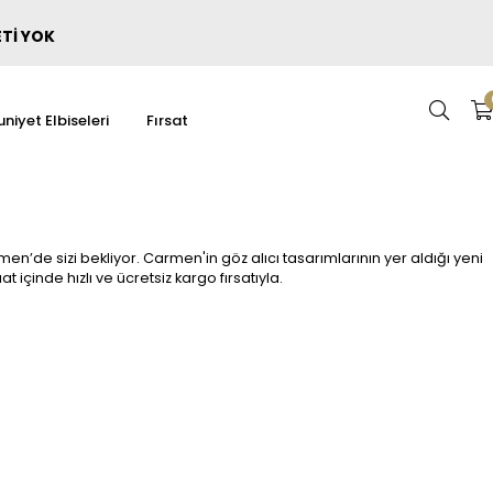
ETİ YOK
niyet Elbiseleri
Fırsat
n’de sizi bekliyor. Carmen'in göz alıcı tasarımlarının yer aldığı yeni
at içinde hızlı ve ücretsiz kargo fırsatıyla.