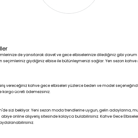
ler
lerinize de yansıtarak davet ve gece elbiselerinize dilediğiniz gibi yorum k
un seçimleriniz giydiğiniz elbise ile bütünleşmenizi sağlar. Yen sezon kahve 
iş vereceğiniz kahve gece elbiseleri yüzlerce beden ve model seçeneğinden 
 de kargo ücreti ödemezsiniz.
n'de sizi bekliyor. Yeni sezon moda trendlerine uygun, gelin adaylarına,
iye online alışveriş sitesinde kolayca bulabilirsiniz. Kahve Gece Elbiseleri 
aydalanabilirsiniz.