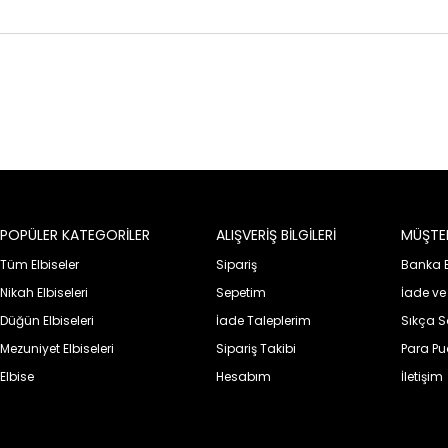
POPÜLER KATEGORİLER
ALIŞVERİŞ BİLGİLERİ
MÜŞTER
Tüm Elbiseler
Sipariş
Banka Bi
Nikah Elbiseleri
Sepetim
İade ve
Düğün Elbiseleri
İade Taleplerim
Sıkça S
Mezuniyet Elbiseleri
Sipariş Takibi
Para P
Elbise
Hesabım
İletişim