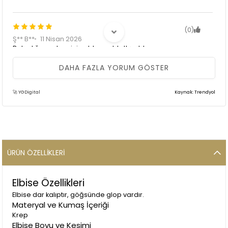
(0)
Ş** B**
11 Nisan 2026
Bekarlığa vedam için aldım çok tatlış oldu
DAHA FAZLA YORUM GÖSTER
🚀 YGDigital
Kaynak: Trendyol
(0)
N** Ş**
26 Mart 2026
Çok güzel tam istediğim gibi geldi💕💕
ÜRÜN ÖZELLIKLERI
Elbise Özellikleri
Elbise dar kalıptır, göğsünde glop vardır.
Materyal ve Kumaş İçeriği
Krep
Elbise Boyu ve Kesimi