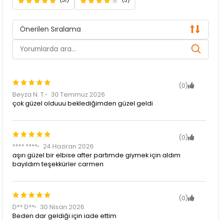
(31)
(3)
Önerilen Sıralama
(0)
Beyza N. T.
30 Temmuz 2026
çok güzel olduuu beklediğimden güzel geldi
(0)
**** ****
24 Haziran 2026
aşırı güzel bir elbise after partımde giymek için aldım
bayıldım teşekkürler carmen
(0)
D** D**
30 Nisan 2026
Beden dar geldiği için iade ettim