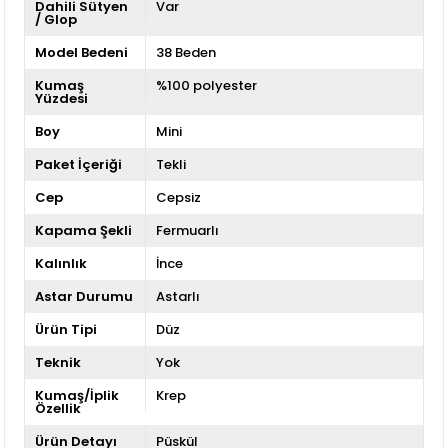
Dahili Sütyen
Var
/ Glop
Model Bedeni
38 Beden
Kumaş
%100 polyester
Yüzdesi
Boy
Mini
Paket İçeriği
Tekli
Cep
Cepsiz
Kapama Şekli
Fermuarlı
Kalınlık
İnce
Astar Durumu
Astarlı
Ürün Tipi
Düz
Teknik
Yok
Kumaş/İplik
Krep
Özellik
Ürün Detayı
Püskül