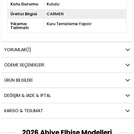
Kutu Durumu
Kutulu
Üretici Bilgisi
CARMEN
Yıkama
Kuru Temizleme Yapılır
Talimatı
YORUMLAR
(1)
ÖDEME SEÇENEKLERI
ÜRÜN BILGILERI
DEĞIŞIM & İADE & İPTAL
KARGO & TESLIMAT
2026 Abiye Elbise Modelleri