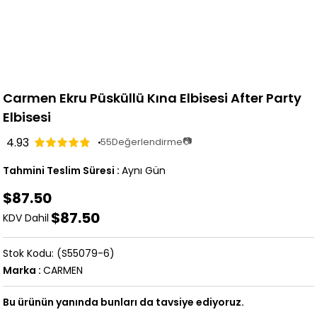
Carmen Ekru Püsküllü Kına Elbisesi After Party
Elbisesi
4.93
📷
55
Değerlendirme
Tahmini Teslim Süresi
:
Aynı Gün
$87.50
$87.50
KDV Dahil
(S55079-6)
Marka
:
CARMEN
Bu ürünün yanında bunları da tavsiye ediyoruz.