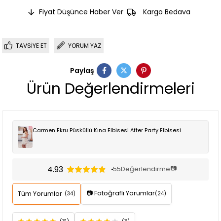
Fiyat Düşünce Haber Ver
Kargo Bedava
TAVSIYE ET
YORUM YAZ
Paylaş
Ürün Değerlendirmeleri
Carmen Ekru Püsküllü Kına Elbisesi After Party Elbisesi
4.93
📷
55
Değerlendirme
📷 Fotoğraflı Yorumlar
Tüm Yorumlar
(34)
(24)