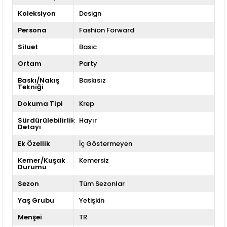
Koleksiyon
Design
Persona
Fashion Forward
Siluet
Basic
Ortam
Party
Baskı/Nakış
Baskısız
Tekniği
Dokuma Tipi
Krep
Sürdürülebilirlik
Hayır
Detayı
Ek Özellik
İç Göstermeyen
Kemer/Kuşak
Kemersiz
Durumu
Sezon
Tüm Sezonlar
Yaş Grubu
Yetişkin
Menşei
TR