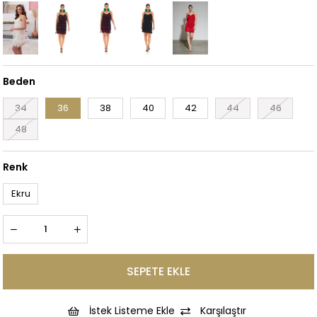
Beden
34
36
38
40
42
44
46
48
Renk
Ekru
İstek Listeme Ekle
Karşılaştır