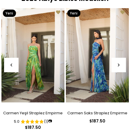
Yeni
Yeni
Ürün
Ürün
Carmen Yeşil Straplez Empirme
Carmen Saks Straplez Empirme
$187.50
📷
5.0
(1)
Desenli Abiye Elbise
Desenli Abiye Elbise
$187.50