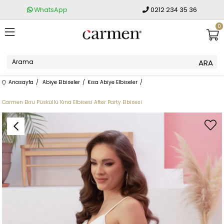
WhatsApp
0212 234 35 36
0
Anasayfa
Abiye Elbiseler
Kısa Abiye Elbiseler
Carmen Ekru Püsküllü Kına Elbisesi After Party Elbisesi