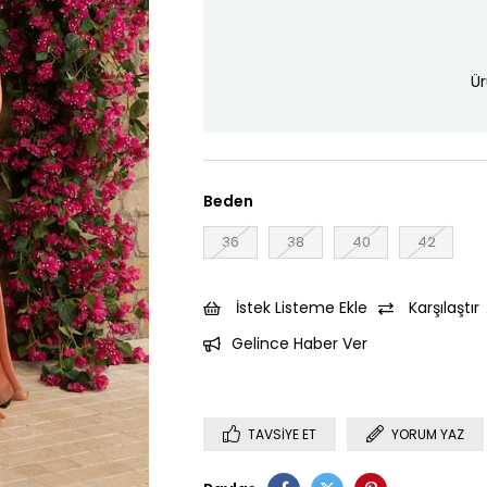
Ür
Beden
36
38
40
42
İstek Listeme Ekle
Karşılaştır
Gelince Haber Ver
TAVSIYE ET
YORUM YAZ