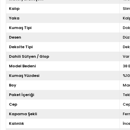
Kalıp
Slim
Yaka
Kal
Kumaş Tipi
Do
Desen
Düz
Dekolte Tipi
Dek
Dahili Sütyen / Glop
Var
Model Bedeni
38 
Kumaş Yüzdesi
%10
Boy
Max
Paket İçeriği
Tekl
Cep
Cep
Kapama Şekli
Fer
Kalınlık
İnc