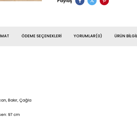
Paylaş
IMAT
ÖDEME SEÇENEKLERI
YORUMLAR
(0)
ÜRÜN BILGIL
can, Bakır, Çağla
asen: 97 cm