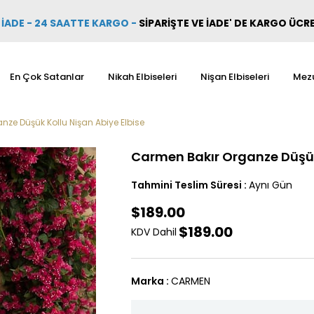
İADE - 24 SAATTE KARGO
-
SİPARİŞTE VE İADE' DE KARGO ÜCR
En Çok Satanlar
Nikah Elbiseleri
Nişan Elbiseleri
Mezu
ze Düşük Kollu Nişan Abiye Elbise
Carmen Bakır Organze Düşük 
Tahmini Teslim Süresi
:
Aynı Gün
$189.00
$189.00
KDV Dahil
Marka
:
CARMEN