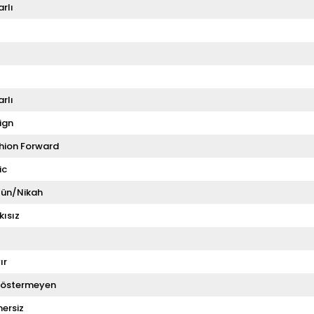
rlı
rlı
ign
hion Forward
ic
ün/Nikah
kısız
ır
Göstermeyen
ersiz