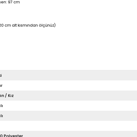
asen: 97 cm
20 cm alt kısmından ölçünüz)
i
ır
ın / Kız
lı
lı
0 Polyester