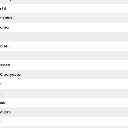
 Fit
p Yaka
kuma
olteli
Beden
0 polyester
i
i
siz
muarlı
e