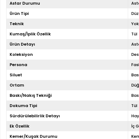
Astar Durumu
Asta
Ürün Tipi
Düz
Teknik
Yok
Kumaş/İplik Özellik
Tül
Ürün Detayı
Asta
Koleksiyon
Des
Persona
Fas
Siluet
Bas
Ortam
Düğ
Baskı/Nakış Tekniği
Bas
Dokuma Tipi
Tül
Sürdürülebilirlik Detayı
Hay
Ek Özellik
İç 
Kemer/Kuşak Durumu
Kem