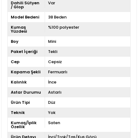
Dahili Sütyen
Var
/ Glop
Model Bedeni
38 Beden
Kumaş
%100 polyester
Yüzdesi
Boy
Mini
Paket İçeriği
Tekli
Cep
Cepsiz
Kapama Şekli
Fermuarlı
Kalınlık
İnce
Astar Durumu
Astarlı
Ürün Tipi
Düz
Teknik
Yok
Kumaş/İplik
Saten
Özellik
Ürün Detayı
İnci/Trok/Taş/Kuş Gözü