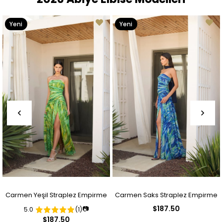
Yeni
Yeni
Ürün
Ürün
Carmen Yeşil Straplez Empirme
Carmen Saks Straplez Empirme
$187.50
📷
5.0
(1)
Desenli Abiye Elbise
Desenli Abiye Elbise
$187.50