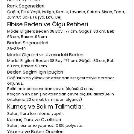
Renk Seçenekleri
Çağla, Fıstık Yeşili, İndigo, Kırmızı, Lavanta, Safran, Siyah, Taba,
Zümrüt, Saks, Fuşya, Ekru, Bej
Elbise Beden ve Ölçü Rehberi
Model Bilgileri: Beden 38 Boy: 177 cm, Göğüs: 83 cm, Bel:
63 cm, Basen: 93 cm
Beden Seçenekleri
36-38-40
Model Ölçüleri ve Üzerindeki Beden
Model Bilgileri: Beden 38 Boy: 177 cm, Göğüs: 83 cm, Bel:
63 cm, Basen: 93 cm
Beden Seçimi İçin İpuçları
Göğüsün en yüksek noktasından sırt çevresiyle beraber
ölçünüz.
Belin en ince kısmından çevre ölçüsünü alınız.
Kalçanın en geniş noktasından çevre ölçüsü alınız(Belin
ortalama 20 cm alt kısmından ölçünüz)
Kumaş ve Bakım Talimatları
Saten, Kuru temizleme yapılır.
Kumaş Türü ve Özellikleri
Saten, esneme yapmaz. %100 polyester
Yıkama ve Bakım Önerileri