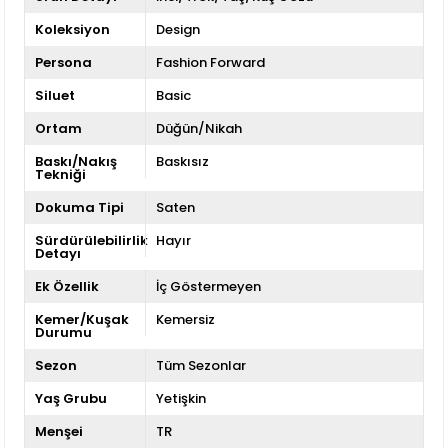
Koleksiyon
Design
Persona
Fashion Forward
Siluet
Basic
Ortam
Düğün/Nikah
Baskı/Nakış
Baskısız
Tekniği
Dokuma Tipi
Saten
Sürdürülebilirlik
Hayır
Detayı
Ek Özellik
İç Göstermeyen
Kemer/Kuşak
Kemersiz
Durumu
Sezon
Tüm Sezonlar
Yaş Grubu
Yetişkin
Menşei
TR