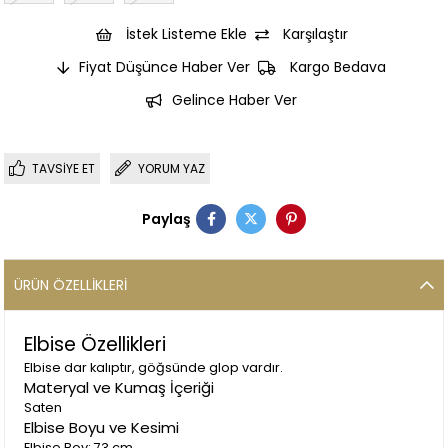
İstek Listeme Ekle
Karşılaştır
Fiyat Düşünce Haber Ver
Kargo Bedava
Gelince Haber Ver
TAVSIYE ET
YORUM YAZ
Paylaş
ÜRÜN ÖZELLIKLERI
Elbise Özellikleri
Elbise dar kalıptır, göğsünde glop vardır.
Materyal ve Kumaş İçeriği
Saten
Elbise Boyu ve Kesimi
Elbise Boy: 73 cm