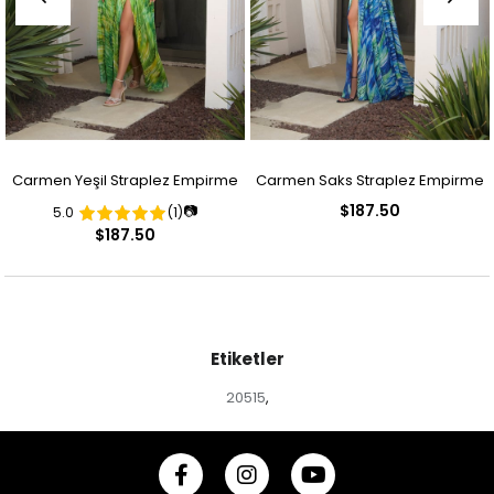
Carmen Yeşil Straplez Empirme
Carmen Saks Straplez Empirme
$187.50
📷
5.0
(1)
Desenli Abiye Elbise
Desenli Abiye Elbise
$187.50
Etiketler
20515
,