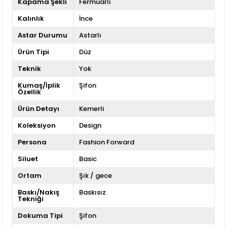
Kapama Şekli
Fermuarlı
Kalınlık
İnce
Astar Durumu
Astarlı
Ürün Tipi
Düz
Teknik
Yok
Kumaş/İplik
Şifon
Özellik
Ürün Detayı
Kemerli
Koleksiyon
Design
Persona
Fashion Forward
Siluet
Basic
Ortam
Şık / gece
Baskı/Nakış
Baskısız
Tekniği
Dokuma Tipi
Şifon