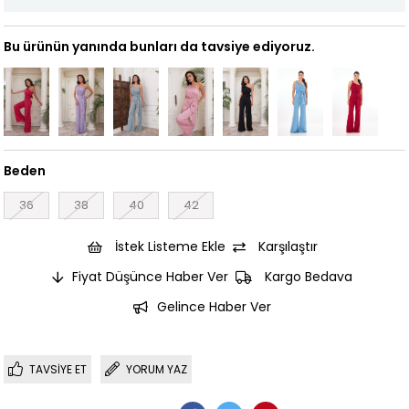
Bu ürünün yanında bunları da tavsiye ediyoruz.
Beden
36
38
40
42
İstek Listeme Ekle
Karşılaştır
Fiyat Düşünce Haber Ver
Kargo Bedava
Gelince Haber Ver
TAVSIYE ET
YORUM YAZ