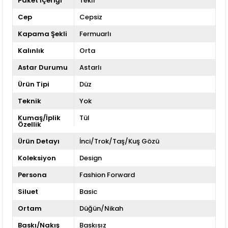
Paket İçeriği
Tekli
Cep
Cepsiz
Kapama Şekli
Fermuarlı
Kalınlık
Orta
Astar Durumu
Astarlı
Ürün Tipi
Düz
Teknik
Yok
Kumaş/İplik
Tül
Özellik
Ürün Detayı
İnci/Trok/Taş/Kuş Gözü
Koleksiyon
Design
Persona
Fashion Forward
Siluet
Basic
Ortam
Düğün/Nikah
Baskı/Nakış
Baskısız