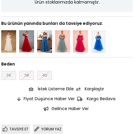
Ürün stoklarımızda kalmamıştır.
Bu ürünün yanında bunları da tavsiye ediyoruz.
Beden
36
38
40
İstek Listeme Ekle
Karşılaştır
Fiyat Düşünce Haber Ver
Kargo Bedava
Gelince Haber Ver
TAVSIYE ET
YORUM YAZ