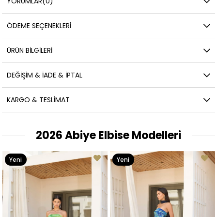
YORUMLAR
(0)
ÖDEME SEÇENEKLERI
ÜRÜN BILGILERI
DEĞIŞIM & İADE & İPTAL
KARGO & TESLIMAT
2026 Abiye Elbise Modelleri
Yeni
Yeni
Ürün
Ürün