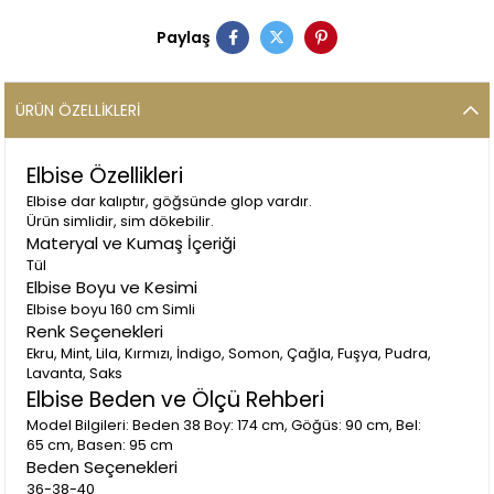
Paylaş
ÜRÜN ÖZELLIKLERI
Elbise Özellikleri
Elbise dar kalıptır, göğsünde glop vardır.
Ürün simlidir, sim dökebilir.
Materyal ve Kumaş İçeriği
Tül
Elbise Boyu ve Kesimi
Elbise boyu 160 cm Simli
Renk Seçenekleri
Ekru, Mint, Lila, Kırmızı, İndigo, Somon, Çağla, Fuşya, Pudra,
Lavanta, Saks
Elbise Beden ve Ölçü Rehberi
Model Bilgileri: Beden 38 Boy: 174 cm, Göğüs: 90 cm, Bel:
65 cm, Basen: 95 cm
Beden Seçenekleri
36-38-40