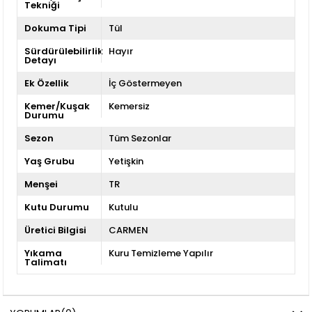
Tekniği
Dokuma Tipi
Tül
Sürdürülebilirlik
Hayır
Detayı
Ek Özellik
İç Göstermeyen
Kemer/Kuşak
Kemersiz
Durumu
Sezon
Tüm Sezonlar
Yaş Grubu
Yetişkin
Menşei
TR
Kutu Durumu
Kutulu
Üretici Bilgisi
CARMEN
Yıkama
Kuru Temizleme Yapılır
Talimatı