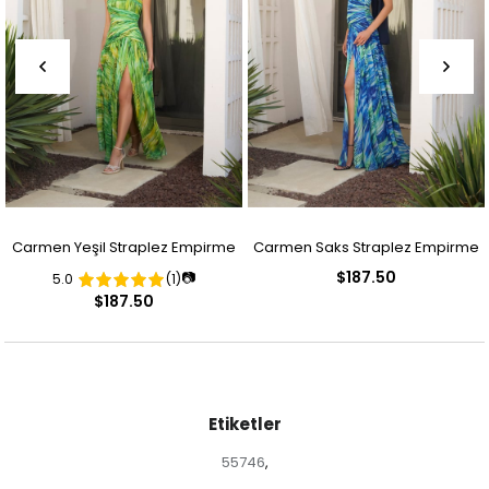
Carmen Yeşil Straplez Empirme
Carmen Saks Straplez Empirme
$187.50
📷
5.0
(1)
Desenli Abiye Elbise
Desenli Abiye Elbise
$187.50
Etiketler
55746
,