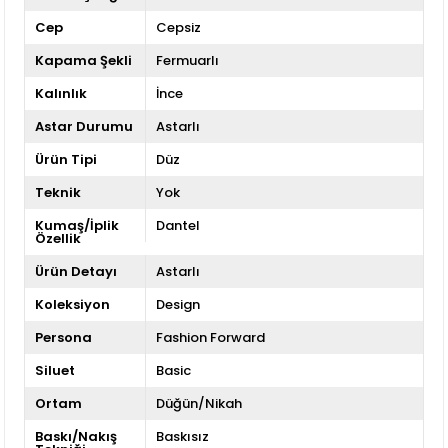
Cep
Cepsiz
Kapama Şekli
Fermuarlı
Kalınlık
İnce
Astar Durumu
Astarlı
Ürün Tipi
Düz
Teknik
Yok
Kumaş/İplik
Dantel
Özellik
Ürün Detayı
Astarlı
Koleksiyon
Design
Persona
Fashion Forward
Siluet
Basic
Ortam
Düğün/Nikah
Baskı/Nakış
Baskısız