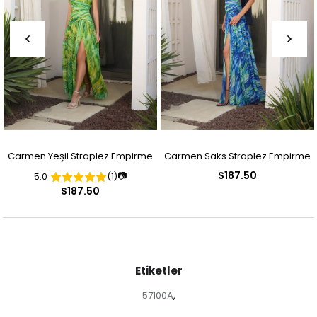
Carmen Yeşil Straplez Empirme
Carmen Saks Straplez Empirme
$187.50
📷
5.0
(1)
Desenli Abiye Elbise
Desenli Abiye Elbise
$187.50
Etiketler
57100A
,