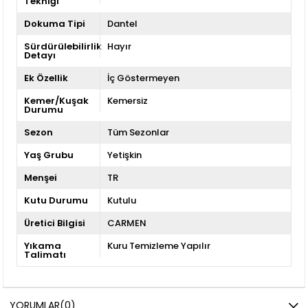
Tekniği
Dokuma Tipi
Dantel
Sürdürülebilirlik
Hayır
Detayı
Ek Özellik
İç Göstermeyen
Kemer/Kuşak
Kemersiz
Durumu
Sezon
Tüm Sezonlar
Yaş Grubu
Yetişkin
Menşei
TR
Kutu Durumu
Kutulu
Üretici Bilgisi
CARMEN
Yıkama
Kuru Temizleme Yapılır
Talimatı
YORUMLAR
(0)