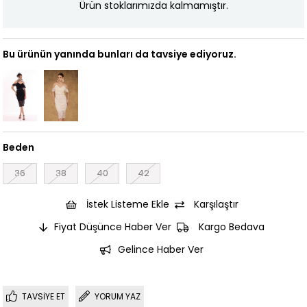
Ürün stoklarımızda kalmamıştır.
Bu ürünün yanında bunları da tavsiye ediyoruz.
Beden
36
38
40
42
İstek Listeme Ekle
Karşılaştır
Fiyat Düşünce Haber Ver
Kargo Bedava
Gelince Haber Ver
TAVSIYE ET
YORUM YAZ