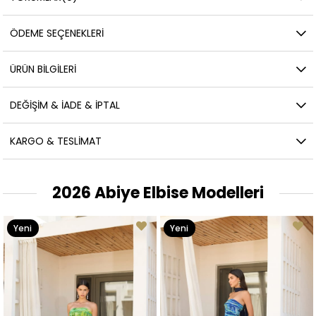
ÖDEME SEÇENEKLERI
ÜRÜN BILGILERI
DEĞIŞIM & İADE & İPTAL
KARGO & TESLIMAT
2026 Abiye Elbise Modelleri
Yeni
Yeni
Ürün
Ürün