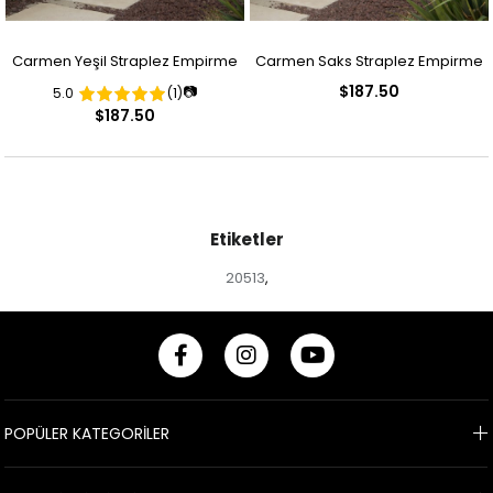
Carmen Yeşil Straplez Empirme
Carmen Saks Straplez Empirme
$187.50
📷
5.0
(1)
Desenli Abiye Elbise
Desenli Abiye Elbise
$187.50
Etiketler
20513
,
POPÜLER KATEGORİLER