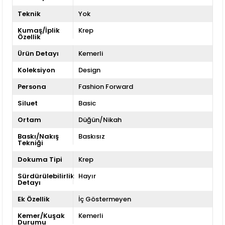
Teknik
Yok
Kumaş/İplik
Krep
Özellik
Ürün Detayı
Kemerli
Koleksiyon
Design
Persona
Fashion Forward
Siluet
Basic
Ortam
Düğün/Nikah
Baskı/Nakış
Baskısız
Tekniği
Dokuma Tipi
Krep
Sürdürülebilirlik
Hayır
Detayı
Ek Özellik
İç Göstermeyen
Kemer/Kuşak
Kemerli
Durumu