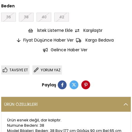
Beden
36
38
40
42
İstek Listeme Ekle
Karşılaştır
Fiyat Düşünce Haber Ver
Kargo Bedava
Gelince Haber Ver
TAVSIYE ET
YORUM YAZ
Paylaş
ÜRÜN ÖZELLIKLERI
Ürün esnek değil, dar kalıptır.
Numune Bedeni: 38
Model Bilgileri: Beden: 38 Boy:177 cm Göğüs:90 cm Bel:65 cm