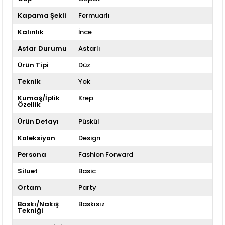
Kapama Şekli
Fermuarlı
Kalınlık
İnce
Astar Durumu
Astarlı
Ürün Tipi
Düz
Teknik
Yok
Kumaş/İplik
Krep
Özellik
Ürün Detayı
Püskül
Koleksiyon
Design
Persona
Fashion Forward
Siluet
Basic
Ortam
Party
Baskı/Nakış
Baskısız
Tekniği