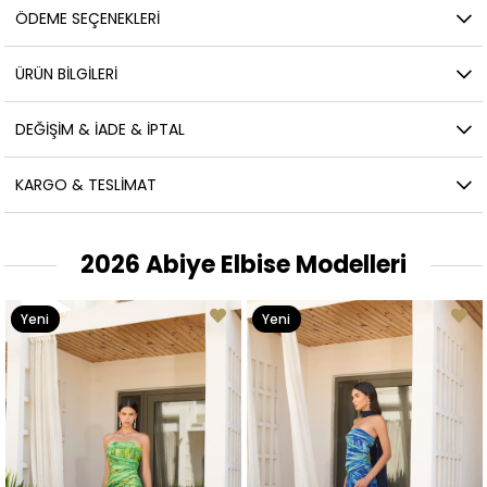
ÖDEME SEÇENEKLERI
ÜRÜN BILGILERI
DEĞIŞIM & İADE & İPTAL
KARGO & TESLIMAT
2026 Abiye Elbise Modelleri
Yeni
Yeni
Ürün
Ürün