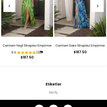
Carmen Yeşil Straplez Empirme
Carmen Saks Straplez Empirme
$187.50
📷
5.0
(1)
Desenli Abiye Elbise
Desenli Abiye Elbise
$187.50
Etiketler
58175
,