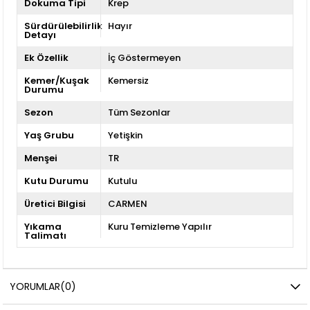
Dokuma Tipi
Krep
Sürdürülebilirlik
Hayır
Detayı
Ek Özellik
İç Göstermeyen
Kemer/Kuşak
Kemersiz
Durumu
Sezon
Tüm Sezonlar
Yaş Grubu
Yetişkin
Menşei
TR
Kutu Durumu
Kutulu
Üretici Bilgisi
CARMEN
Yıkama
Kuru Temizleme Yapılır
Talimatı
YORUMLAR
(0)