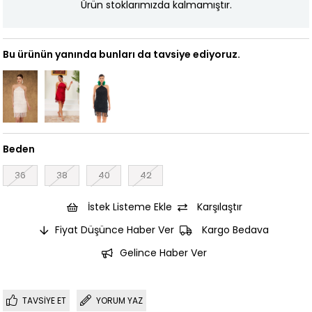
Ürün stoklarımızda kalmamıştır.
Bu ürünün yanında bunları da tavsiye ediyoruz.
Beden
36
38
40
42
İstek Listeme Ekle
Karşılaştır
Fiyat Düşünce Haber Ver
Kargo Bedava
Gelince Haber Ver
TAVSIYE ET
YORUM YAZ