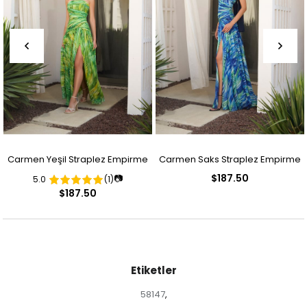
Carmen Yeşil Straplez Empirme
Carmen Saks Straplez Empirme
$187.50
📷
5.0
(1)
Desenli Abiye Elbise
Desenli Abiye Elbise
$187.50
Etiketler
58147
,