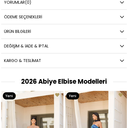
YORUMLAR
(0)
ÖDEME SEÇENEKLERI
ÜRÜN BILGILERI
DEĞIŞIM & İADE & İPTAL
KARGO & TESLIMAT
2026 Abiye Elbise Modelleri
Yeni
Yeni
Ürün
Ürün