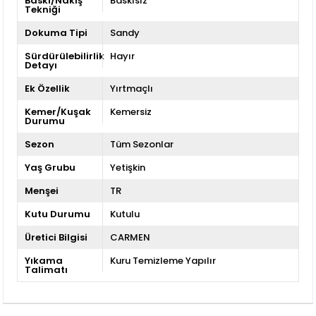
Baskı/Nakış
Baskısız
Tekniği
Dokuma Tipi
Sandy
Sürdürülebilirlik
Hayır
Detayı
Ek Özellik
Yırtmaçlı
Kemer/Kuşak
Kemersiz
Durumu
Sezon
Tüm Sezonlar
Yaş Grubu
Yetişkin
Menşei
TR
Kutu Durumu
Kutulu
Üretici Bilgisi
CARMEN
Yıkama
Kuru Temizleme Yapılır
Talimatı