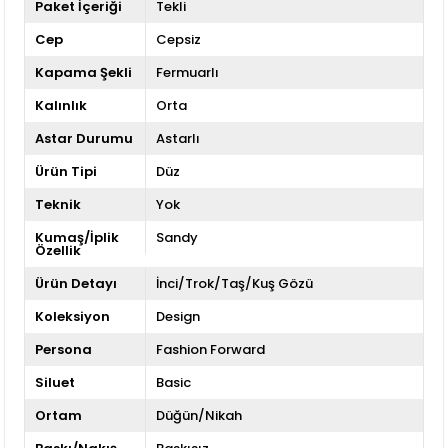
Paket İçeriği
Tekli
Cep
Cepsiz
Kapama Şekli
Fermuarlı
Kalınlık
Orta
Astar Durumu
Astarlı
Ürün Tipi
Düz
Teknik
Yok
Kumaş/İplik
Sandy
Özellik
Ürün Detayı
İnci/Trok/Taş/Kuş Gözü
Koleksiyon
Design
Persona
Fashion Forward
Siluet
Basic
Ortam
Düğün/Nikah