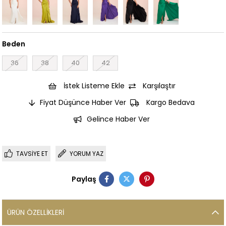
Beden
36
38
40
42
İstek Listeme Ekle
Karşılaştır
Fiyat Düşünce Haber Ver
Kargo Bedava
Gelince Haber Ver
TAVSIYE ET
YORUM YAZ
Paylaş
ÜRÜN ÖZELLIKLERI