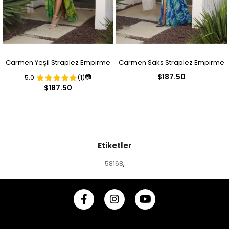
Carmen Yeşil Straplez Empirme
Carmen Saks Straplez Empirme
$187.50
📷
5.0
(1)
Desenli Abiye Elbise
Desenli Abiye Elbise
$187.50
Etiketler
58168
,