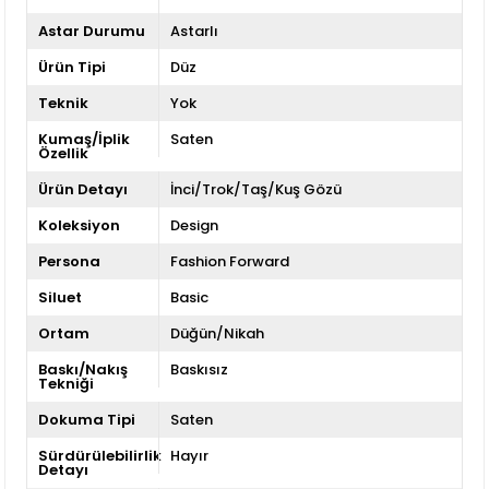
Astar Durumu
Astarlı
Ürün Tipi
Düz
Teknik
Yok
Kumaş/İplik
Saten
Özellik
Ürün Detayı
İnci/Trok/Taş/Kuş Gözü
Koleksiyon
Design
Persona
Fashion Forward
Siluet
Basic
Ortam
Düğün/Nikah
Baskı/Nakış
Baskısız
Tekniği
Dokuma Tipi
Saten
Sürdürülebilirlik
Hayır
Detayı