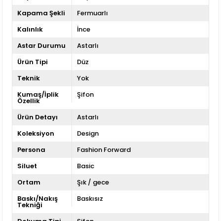
Kapama Şekli
Fermuarlı
Kalınlık
İnce
Astar Durumu
Astarlı
Ürün Tipi
Düz
Teknik
Yok
Kumaş/İplik
Şifon
Özellik
Ürün Detayı
Astarlı
Koleksiyon
Design
Persona
Fashion Forward
Siluet
Basic
Ortam
Şık / gece
Baskı/Nakış
Baskısız
Tekniği