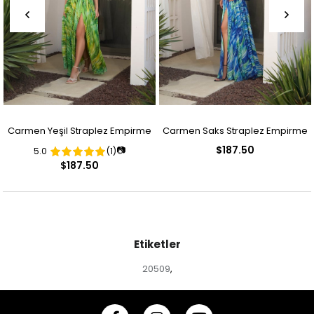
Carmen Yeşil Straplez Empirme
Carmen Saks Straplez Empirme
$187.50
📷
5.0
(1)
Desenli Abiye Elbise
Desenli Abiye Elbise
$187.50
Etiketler
20509
,