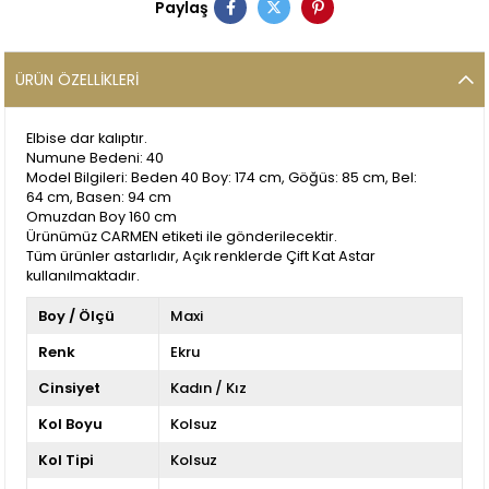
Paylaş
ÜRÜN ÖZELLIKLERI
Elbise dar kalıptır.
Numune Bedeni: 40
Model Bilgileri: Beden 40 Boy: 174 cm, Göğüs: 85 cm, Bel:
64 cm, Basen: 94 cm
Omuzdan Boy 160 cm
Ürünümüz CARMEN etiketi ile gönderilecektir.
Tüm ürünler astarlıdır, Açık renklerde Çift Kat Astar
kullanılmaktadır.
Boy / Ölçü
Maxi
Renk
Ekru
Cinsiyet
Kadın / Kız
Kol Boyu
Kolsuz
Kol Tipi
Kolsuz