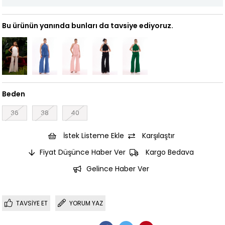
Bu ürünün yanında bunları da tavsiye ediyoruz.
Beden
36
38
40
İstek Listeme Ekle
Karşılaştır
Fiyat Düşünce Haber Ver
Kargo Bedava
Gelince Haber Ver
TAVSIYE ET
YORUM YAZ