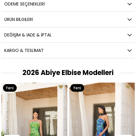
ÖDEME SEÇENEKLERI
ÜRÜN BILGILERI
DEĞIŞIM & İADE & İPTAL
KARGO & TESLIMAT
2026 Abiye Elbise Modelleri
Yeni
Yeni
Ürün
Ürün