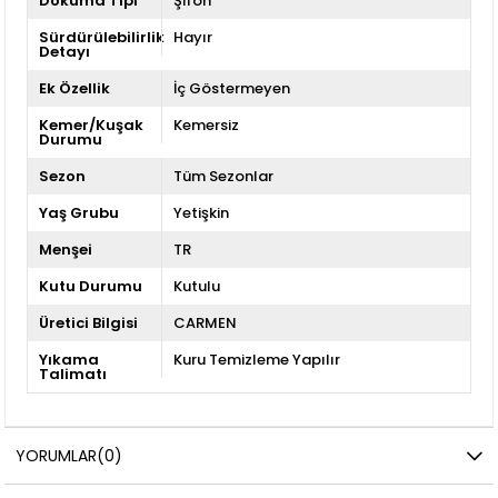
Dokuma Tipi
Şifon
Sürdürülebilirlik
Hayır
Detayı
Ek Özellik
İç Göstermeyen
Kemer/Kuşak
Kemersiz
Durumu
Sezon
Tüm Sezonlar
Yaş Grubu
Yetişkin
Menşei
TR
Kutu Durumu
Kutulu
Üretici Bilgisi
CARMEN
Yıkama
Kuru Temizleme Yapılır
Talimatı
YORUMLAR
(0)