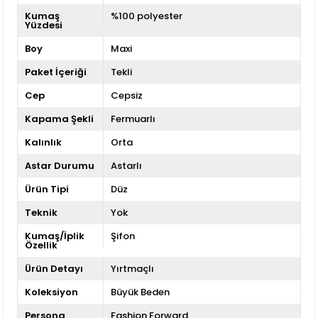
Kumaş
%100 polyester
Yüzdesi
Boy
Maxi
Paket İçeriği
Tekli
Cep
Cepsiz
Kapama Şekli
Fermuarlı
Kalınlık
Orta
Astar Durumu
Astarlı
Ürün Tipi
Düz
Teknik
Yok
Kumaş/İplik
Şifon
Özellik
Ürün Detayı
Yırtmaçlı
Koleksiyon
Büyük Beden
Persona
Fashion Forward