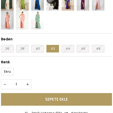
Beden
36
38
40
42
44
46
48
Renk
Ekru