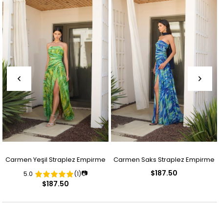
Ürün
Ürün
Carmen Yeşil Straplez Empirme
Carmen Saks Straplez Empirme
$187.50
📷
5.0
(1)
Desenli Abiye Elbise
Desenli Abiye Elbise
$187.50