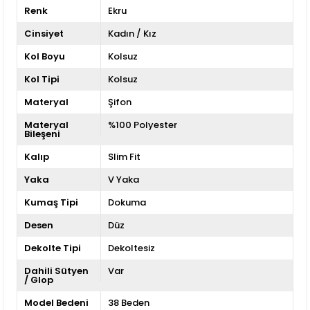
Renk
Ekru
Cinsiyet
Kadın / Kız
Kol Boyu
Kolsuz
Kol Tipi
Kolsuz
Materyal
Şifon
Materyal
%100 Polyester
Bileşeni
Kalıp
Slim Fit
Yaka
V Yaka
Kumaş Tipi
Dokuma
Desen
Düz
Dekolte Tipi
Dekoltesiz
Dahili Sütyen
Var
/ Glop
Model Bedeni
38 Beden