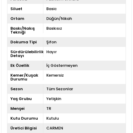
Siluet
Basic
Ortam
Düğün/Nikah
Baskı/Nakış
Baskısız
Tekniği
Dokuma Tipi
Şifon
Sürdürülebilirlik
Hayır
Detayı
Ek Özellik
İç Göstermeyen
Kemer/Kuşak
Kemersiz
Durumu
Sezon
Tüm Sezonlar
Yaş Grubu
Yetişkin
Menşei
TR
Kutu Durumu
Kutulu
Üretici Bilgisi
CARMEN