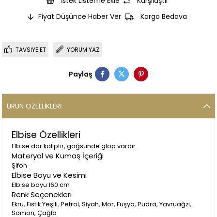
İstek Listeme Ekle
Karşılaştır
Fiyat Düşünce Haber Ver
Kargo Bedava
TAVSIYE ET
YORUM YAZ
Paylaş
ÜRÜN ÖZELLIKLERI
Elbise Özellikleri
Elbise dar kalıptır, göğsünde glop vardır.
Materyal ve Kumaş İçeriği
Şifon
Elbise Boyu ve Kesimi
Elbise boyu 160 cm
Renk Seçenekleri
Ekru, Fıstık Yeşili, Petrol, Siyah, Mor, Fuşya, Pudra, Yavruağzı,
Somon, Çağla