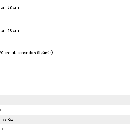
asen: 93 cm
asen: 93 cm
20 cm alt kısmından ölçünüz)
i
u
ın / Kız
lı