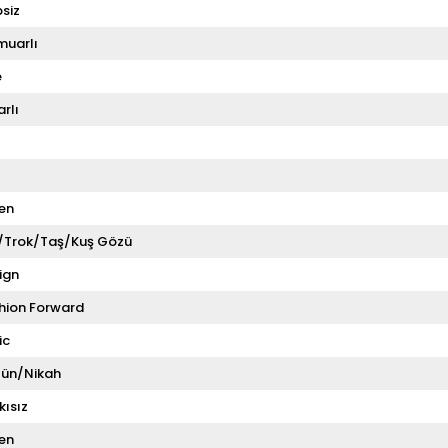
siz
muarlı
e
rlı
en
i/Trok/Taş/Kuş Gözü
ign
hion Forward
ic
ün/Nikah
kısız
en