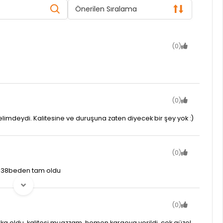
Önerilen Sıralama
(0)
(0)
n elimdeydi. Kalitesine ve duruşuna zaten diyecek bir şey yok :)
(0)
o 38beden tam oldu
(0)
ka oldu, kalitesi muazzam. hemen kargoya verildi. çok güzel