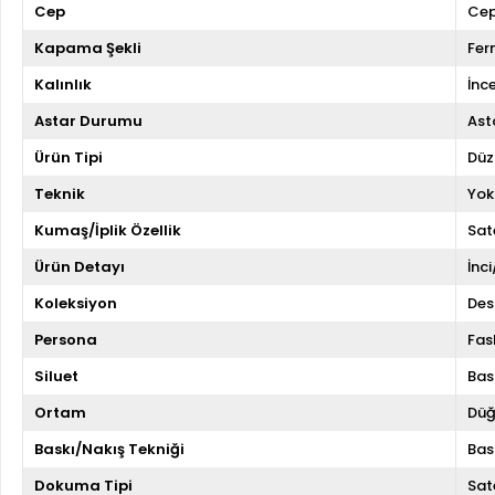
Cep
Cep
Kapama Şekli
Fer
Kalınlık
İnc
Astar Durumu
Asta
Ürün Tipi
Düz
Teknik
Yok
Kumaş/İplik Özellik
Sat
Ürün Detayı
İnc
Koleksiyon
Des
Persona
Fas
Siluet
Bas
Ortam
Düğ
Baskı/Nakış Tekniği
Bas
Dokuma Tipi
Sat