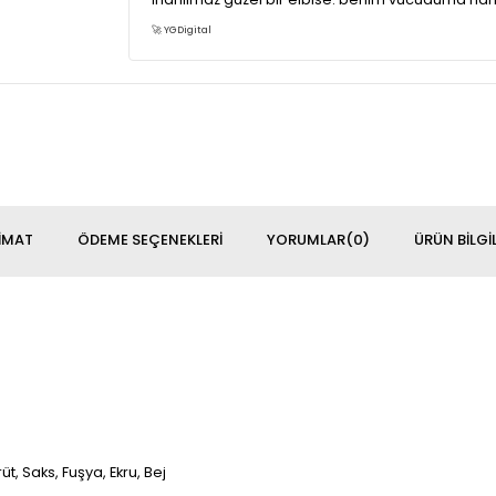
bir kutuda geldi, herhangi bir sorunu yoktu. diğe
🚀 YGDigital
IMAT
ÖDEME SEÇENEKLERI
YORUMLAR
(0)
ÜRÜN BILGIL
üt, Saks, Fuşya, Ekru, Bej