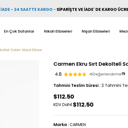
İADE - 24 SAATTE KARGO
-
SİPARİŞTE VE İADE' DE KARGO ÜCR
En Çok Satanlar
Nikah Elbiseleri
Nişan Elbiseleri
Mezu
olteli Saten Abiye Elbise
Carmen Ekru Sırt Dekolteli S
4.8
📷
5
Değerlendirme
Tahmini Teslim Süresi
:
3 Tahmini Tes
$112.50
$112.50
KDV Dahil
Marka
:
CARMEN