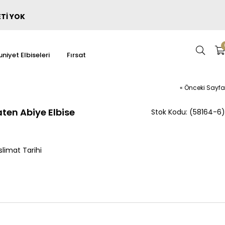
ETİ YOK
niyet Elbiseleri
Fırsat
« Önceki Sayfa
aten Abiye Elbise
(58164-6)
limat Tarihi