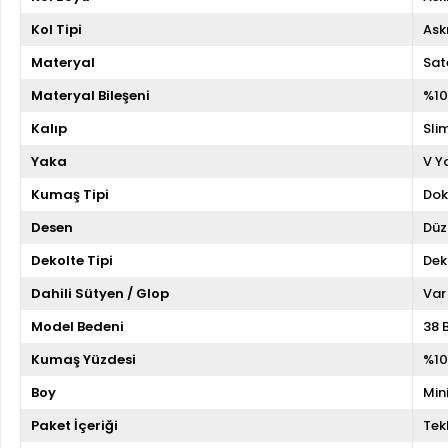
Kol Tipi
Askı
Materyal
Sat
Materyal Bileşeni
%10
Kalıp
Slim
Yaka
V Y
Kumaş Tipi
Do
Desen
Düz
Dekolte Tipi
Dek
Dahili Sütyen / Glop
Var
Model Bedeni
38 
Kumaş Yüzdesi
%10
Boy
Min
Paket İçeriği
Tekl