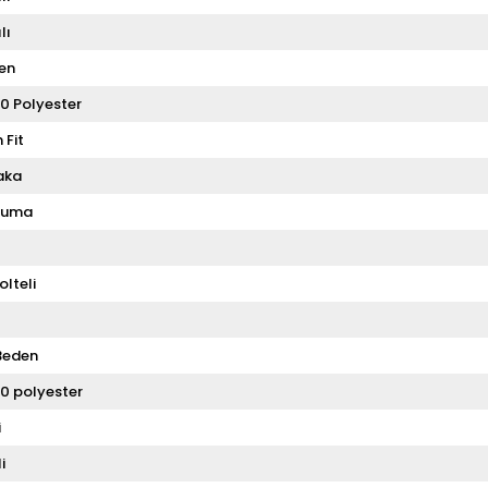
lı
en
0 Polyester
 Fit
aka
kuma
olteli
Beden
0 polyester
i
i