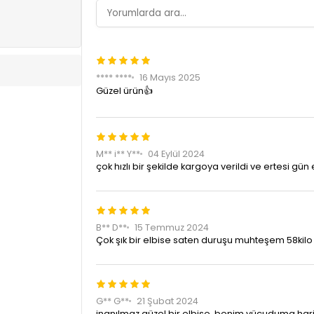
**** ****
16 Mayıs 2025
Güzel ürün👍
M** i** Y**
04 Eylül 2024
çok hızlı bir şekilde kargoya verildi ve ertesi gü
B** D**
15 Temmuz 2024
Çok şık bir elbise saten duruşu muhteşem 58kil
G** G**
21 Şubat 2024
inanılmaz güzel bir elbise. benim vücuduma hari