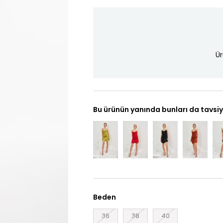
Ür
Bu ürünün yanında bunları da tavsiy
Beden
36
38
40