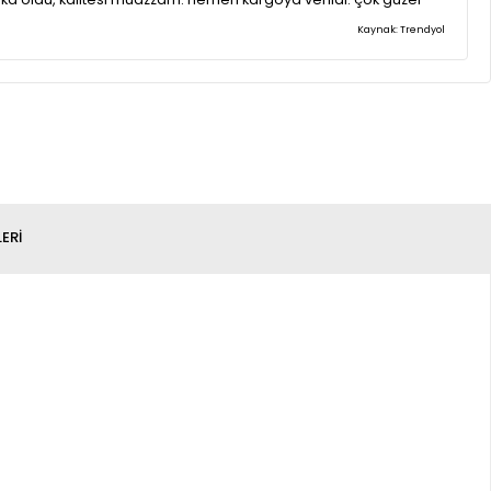
r renklerini almamak için kendimi zor tutuyorum.
Kaynak: Trendyol
ERI