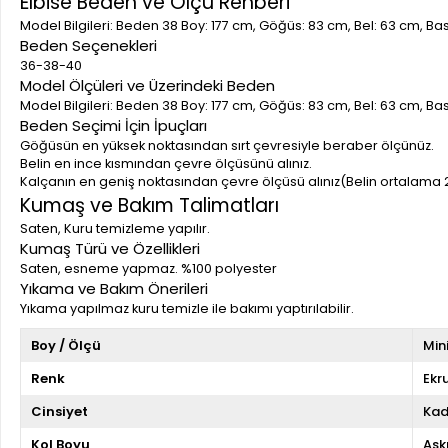
Elbise Beden ve Ölçü Rehberi
Model Bilgileri: Beden 38 Boy: 177 cm, Göğüs: 83 cm, Bel: 63 cm, B
Beden Seçenekleri
36-38-40
Model Ölçüleri ve Üzerindeki Beden
Model Bilgileri: Beden 38 Boy: 177 cm, Göğüs: 83 cm, Bel: 63 cm, B
Beden Seçimi İçin İpuçları
Göğüsün en yüksek noktasından sırt çevresiyle beraber ölçünüz.
Belin en ince kısmından çevre ölçüsünü alınız.
Kalçanın en geniş noktasından çevre ölçüsü alınız(Belin ortalama 
Kumaş ve Bakım Talimatları
Saten, Kuru temizleme yapılır.
Kumaş Türü ve Özellikleri
Saten, esneme yapmaz. %100 polyester
Yıkama ve Bakım Önerileri
Yıkama yapılmaz kuru temizle ile bakımı yaptırılabilir.
Boy / Ölçü
Min
Renk
Ekr
Cinsiyet
Kad
Kol Boyu
Askı