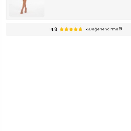
4.8
📷
5
Değerlendirme