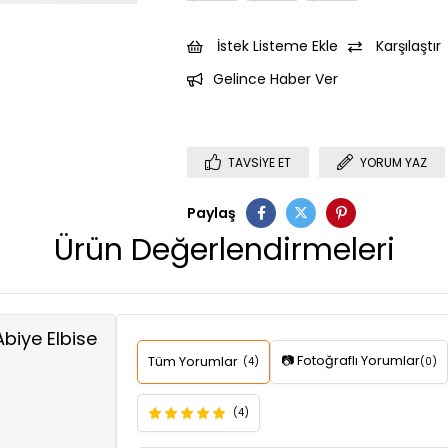
İstek Listeme Ekle
Karşılaştır
Gelince Haber Ver
TAVSIYE ET
YORUM YAZ
Paylaş
Ürün Değerlendirmeleri
Abiye Elbise
📷 Fotoğraflı Yorumlar
Tüm Yorumlar
(4)
(0)
(4)