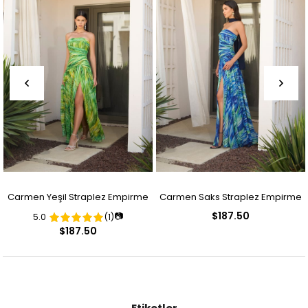
Carmen Yeşil Straplez Empirme
Carmen Saks Straplez Empirme
$187.50
📷
5.0
(1)
Desenli Abiye Elbise
Desenli Abiye Elbise
$187.50