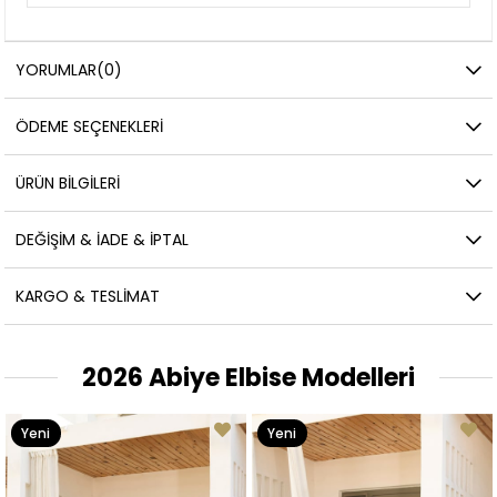
YORUMLAR
(0)
ÖDEME SEÇENEKLERI
ÜRÜN BILGILERI
DEĞIŞIM & İADE & İPTAL
KARGO & TESLIMAT
2026 Abiye Elbise Modelleri
Yeni
Yeni
Ürün
Ürün