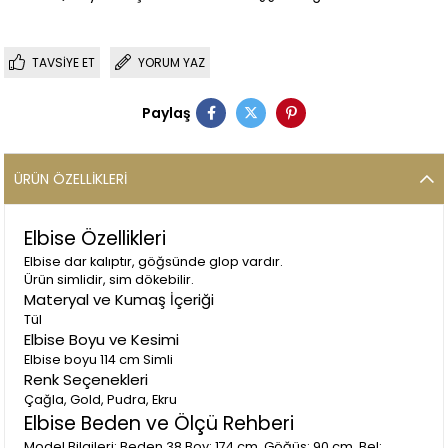
TAVSIYE ET
YORUM YAZ
Paylaş
ÜRÜN ÖZELLIKLERI
Elbise Özellikleri
Elbise dar kalıptır, göğsünde glop vardır.
Ürün simlidir, sim dökebilir.
Materyal ve Kumaş İçeriği
Tül
Elbise Boyu ve Kesimi
Elbise boyu 114 cm Simli
Renk Seçenekleri
Çağla, Gold, Pudra, Ekru
Elbise Beden ve Ölçü Rehberi
Model Bilgileri: Beden 38 Boy: 174 cm, Göğüs: 90 cm, Bel: