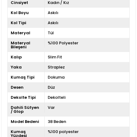
Cinsiyet
Kadın / Kız
Kol Boyu
Askılı
Kol Tipi
Askılı
Materyal
Tül
Materyal
%100 Polyester
Bileşeni
Kalıp
Slim Fit
Yaka
Straplez
Kumaş Tipi
Dokuma
Desen
Düz
Dekolte Tipi
Dekolteli
Dahili Sütyen
Var
/ Glop
Model Bedeni
38 Beden
Kumaş
%100 polyester
Yüzdesi