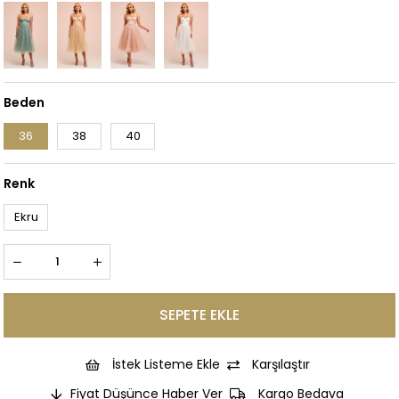
Beden
36
38
40
Renk
Ekru
İstek Listeme Ekle
Karşılaştır
Fiyat Düşünce Haber Ver
Kargo Bedava