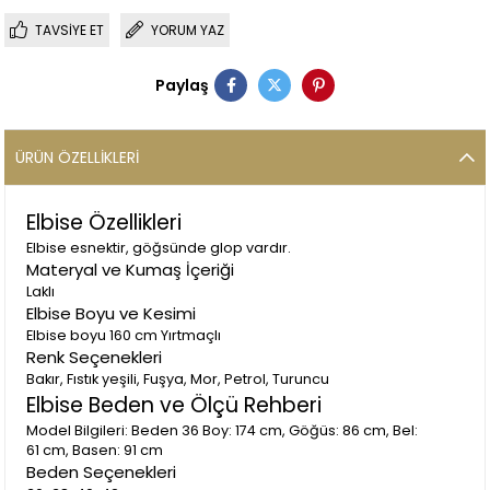
TAVSIYE ET
YORUM YAZ
Paylaş
ÜRÜN ÖZELLIKLERI
Elbise Özellikleri
Elbise esnektir, göğsünde glop vardır.
Materyal ve Kumaş İçeriği
Laklı
Elbise Boyu ve Kesimi
Elbise boyu 160 cm Yırtmaçlı
Renk Seçenekleri
Bakır, Fıstık yeşili, Fuşya, Mor, Petrol, Turuncu
Elbise Beden ve Ölçü Rehberi
Model Bilgileri: Beden 36 Boy: 174 cm, Göğüs: 86 cm, Bel:
61 cm, Basen: 91 cm
Beden Seçenekleri