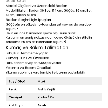
36-38-40-42
Model Ölçüleri ve Üzerindeki Beden
Model Bilgileri: Beden 36 Boy: 174 cm, Göğüs: 86 cm, Bel:
61 cm, Basen: 91 cm
Beden Seçimi İçin İpuçları
Göğüsün en yüksek noktasından sırt çevresiyle beraber
ölçünüz.
Belin en ince kısmından çevre ölçüsünü alınız.
Kalçanın en geniş noktasından çevre ölçüsü alınız(Belin
ortalama 20 cm alt kısmından ölçünüz)
Kumaş ve Bakım Talimatları
Laklı, Kuru temizleme yapılır.
Kumaş Türü ve Özellikleri
Laklı, esneme yapar, %100 polyester
Yıkama ve Bakım Önerileri
Yıkama yapılmaz kuru temizle ile bakımı yaptırılabilir.
Boy / Ölçü
Maxi
Renk
Fıstık Yeşili
Cinsiyet
Kadın / Kız
Kol Boyu
Askılı