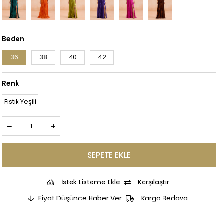
Beden
36
38
40
42
Renk
Fıstık Yeşili
İstek Listeme Ekle
Karşılaştır
Fiyat Düşünce Haber Ver
Kargo Bedava