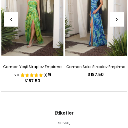
Carmen Yeşil Straplez Empirme
Carmen Saks Straplez Empirme
$187.50
📷
5.0
(1)
Desenli Abiye Elbise
Desenli Abiye Elbise
$187.50
Etiketler
58568
,