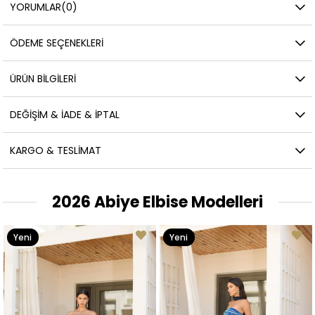
YORUMLAR
(0)
ÖDEME SEÇENEKLERI
ÜRÜN BILGILERI
DEĞIŞIM & İADE & İPTAL
KARGO & TESLIMAT
2026 Abiye Elbise Modelleri
Yeni
Yeni
Ürün
Ürün