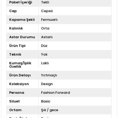
Paket İçeriği
Tekli
Cep
Cepsiz
Kapama Şekli
Fermuarlı
Kalınlık
Orta
Astar Durumu
Astarlı
Ürün Tipi
Düz
Teknik
Yok
Kumaş/İplik
Laklı
Özellik
Ürün Detayı
Yırtmaçlı
Koleksiyon
Design
Persona
Fashion Forward
Siluet
Basic
Ortam
Şık / gece