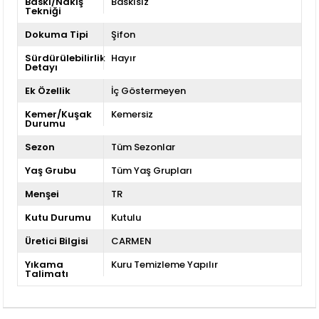
Baskı/Nakış
Baskısız
Tekniği
Dokuma Tipi
Şifon
Sürdürülebilirlik
Hayır
Detayı
Ek Özellik
İç Göstermeyen
Kemer/Kuşak
Kemersiz
Durumu
Sezon
Tüm Sezonlar
Yaş Grubu
Tüm Yaş Grupları
Menşei
TR
Kutu Durumu
Kutulu
Üretici Bilgisi
CARMEN
Yıkama
Kuru Temizleme Yapılır
Talimatı