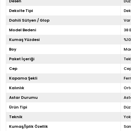
Desen
Düz
Dekolte Tipi
Dek
Dahili Sütyen / Glop
Var
Model Bedeni
38 
Kumaş Yüzdesi
%10
Boy
Max
Paket İçeriği
Tekl
Cep
Cep
Kapama Şekli
Fer
Kalınlık
Ort
Astar Durumu
Asta
Ürün Tipi
Düz
Teknik
Yok
Kumaş/İplik Özellik
San