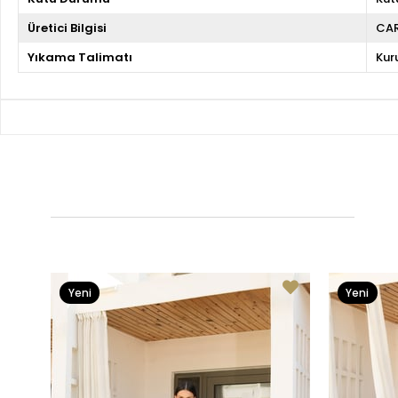
Üretici Bilgisi
CA
Yıkama Talimatı
Kur
Yeni
Yeni
Ürün
Ürün