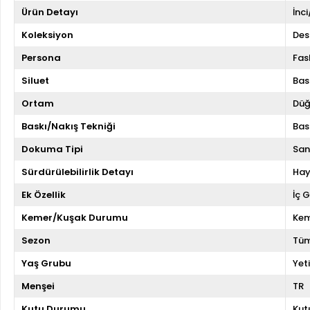
Ürün Detayı
İnc
Koleksiyon
Des
Persona
Fas
Siluet
Bas
Ortam
Düğ
Baskı/Nakış Tekniği
Bas
Dokuma Tipi
San
Sürdürülebilirlik Detayı
Hay
Ek Özellik
İç 
Kemer/Kuşak Durumu
Kem
Sezon
Tüm
Yaş Grubu
Yeti
Menşei
TR
Kutu Durumu
Kut