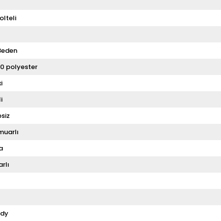
olteli
Beden
0 polyester
i
i
siz
muarlı
a
rlı
dy