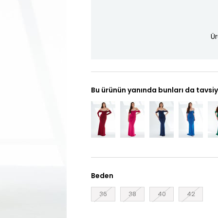
Ür
Bu ürünün yanında bunları da tavsiy
Beden
36
38
40
42