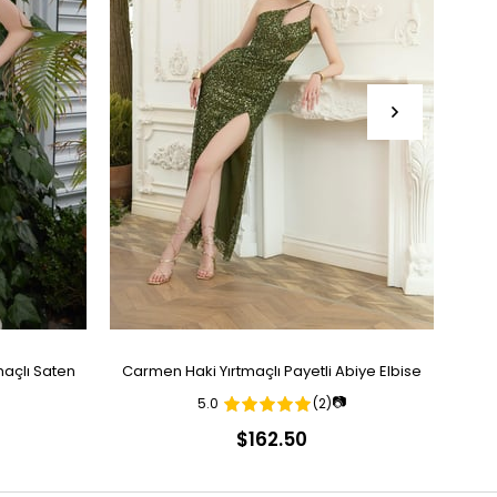
açlı Saten
Carmen Haki Yırtmaçlı Payetli Abiye Elbise
Ca
📷
5.0
(2)
$162.50