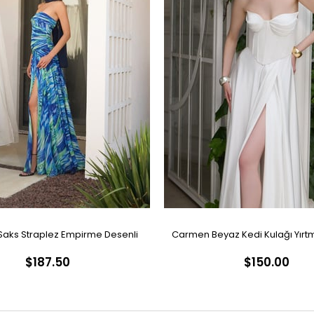
aks Straplez Empirme Desenli
Carmen Beyaz Kedi Kulağı Yırtm
$187.50
$150.00
Abiye Elbise
Nikah Elbisesi