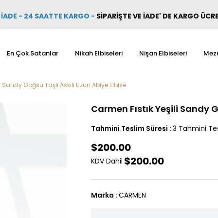
İADE - 24 SAATTE KARGO
-
SİPARİŞTE VE İADE' DE KARGO ÜCR
En Çok Satanlar
Nikah Elbiseleri
Nişan Elbiseleri
Mezu
i Sandy Göğsü Taşlı Askılı Uzun Abiye Elbise
Carmen Fıstık Yeşili Sandy G
Tahmini Teslim Süresi
:
3 Tahmini Tes
$200.00
$200.00
KDV Dahil
Marka
:
CARMEN