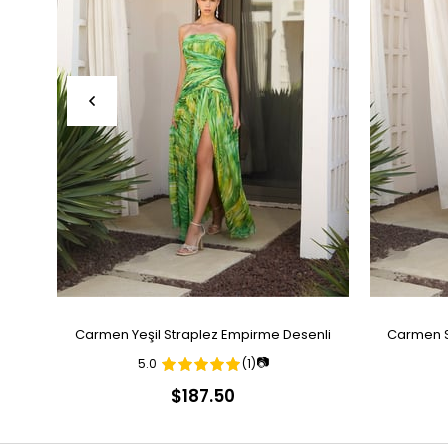
Carmen Yeşil Straplez Empirme Desenli
Carmen S
📷
5.0
(1)
Abiye Elbise
$187.50