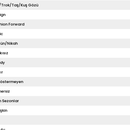
i/Trok/Taş/Kuş Gözü
ign
hion Forward
ic
ün/Nikah
kısız
dy
ır
Göstermeyen
ersiz
 Sezonlar
şkin
ulu