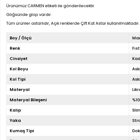
Ürünümüz CARMEN etiketi ile gönderilecektir.
Göğsünde glop vardır.
Tüm ürünler astarlıdır, Açık renklerde Çift Kat Astar kullanılmaktadır.
Boy / Ölçü
Max
Renk
Fıst
Cinsiyet
Kad
Kol Boyu
Askı
Kol Tipi
Askı
Materyal
Likr
Materyal Bileşeni
%10
Kalıp
Slim
Yaka
Str
Kumaş Tipi
Do