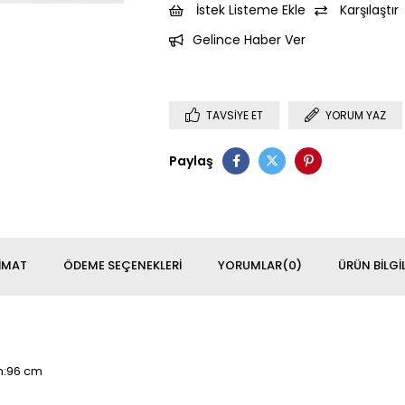
İstek Listeme Ekle
Karşılaştır
Gelince Haber Ver
TAVSIYE ET
YORUM YAZ
Paylaş
IMAT
ÖDEME SEÇENEKLERI
YORUMLAR
(0)
ÜRÜN BILGIL
en:96 cm