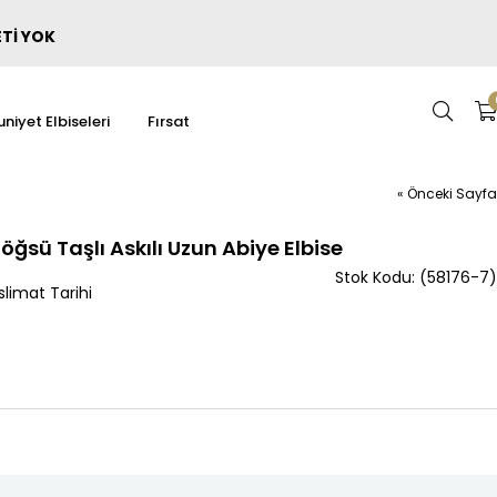
ETİ YOK
niyet Elbiseleri
Fırsat
« Önceki Sayfa
öğsü Taşlı Askılı Uzun Abiye Elbise
(58176-7)
limat Tarihi