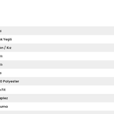
i
ık Yeşili
ın / Kız
lı
lı
a
0 Polyester
 Fit
aplez
kuma