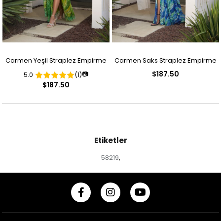
Carmen Yeşil Straplez Empirme
Carmen Saks Straplez Empirme
$187.50
📷
5.0
(1)
Desenli Abiye Elbise
Desenli Abiye Elbise
$187.50
Etiketler
58219
,