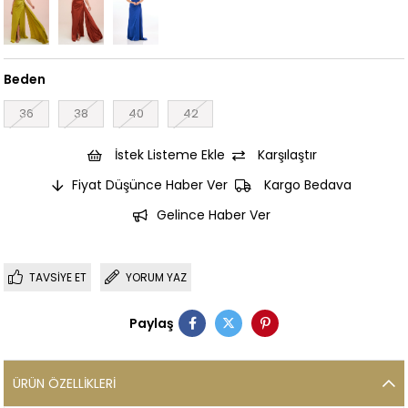
Beden
36
38
40
42
İstek Listeme Ekle
Karşılaştır
Fiyat Düşünce Haber Ver
Kargo Bedava
Gelince Haber Ver
TAVSIYE ET
YORUM YAZ
Paylaş
ÜRÜN ÖZELLIKLERI