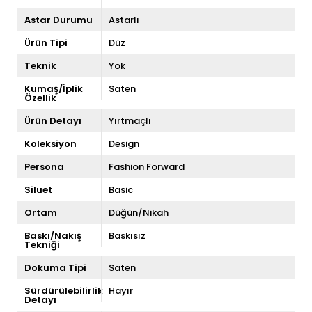
Astar Durumu
Astarlı
Ürün Tipi
Düz
Teknik
Yok
Kumaş/İplik
Saten
Özellik
Ürün Detayı
Yırtmaçlı
Koleksiyon
Design
Persona
Fashion Forward
Siluet
Basic
Ortam
Düğün/Nikah
Baskı/Nakış
Baskısız
Tekniği
Dokuma Tipi
Saten
Sürdürülebilirlik
Hayır
Detayı