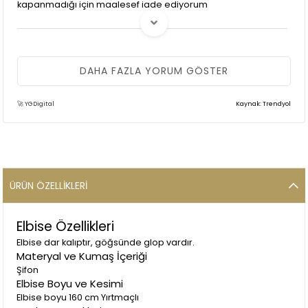
kapanmadığı için maalesef iade ediyorum
(0)
R** Ö**
14 Kasım 2025
DAHA FAZLA YORUM GÖSTER
Mükemmel duruyor kaliteli üst kısım bol durabilir bir beden
küçük alın
🚀 YGDigital
Kaynak: Trendyol
(0)
S** Ş** K**
14 Ekim 2025
Ürün mükemmel kaliteli beklediğmden çok çık güzel üst
bedenim 40-42 44 beden aldım biraz terziye daraltcam
ÜRÜN ÖZELLIKLERI
ama çok güzel oldu çok hızlı kargolandı teşekkürler
Elbise Özellikleri
Elbise dar kalıptır, göğsünde glop vardır.
Materyal ve Kumaş İçeriği
Şifon
Elbise Boyu ve Kesimi
(0)
Elbise boyu 160 cm Yırtmaçlı
E** C**
16 Eylül 2025