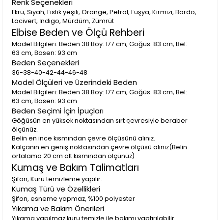
Renk Seçenekleri
70 kg’a 42 beden aldım tam oldu. Kendi bedeninizi
Ekru, Siyah, Fıstık yeşili, Orange, Petrol, Fuşya, Kırmızı, Bordo,
alabilirsiniz. Kalıbı tam sarıyor.
Lacivert, İndigo, Mürdüm, Zümrüt
Elbise Beden ve Ölçü Rehberi
Model Bilgileri: Beden 38 Boy: 177 cm, Göğüs: 83 cm, Bel:
63 cm, Basen: 93 cm
Beden Seçenekleri
36-38-40-42-44-46-48
Model Ölçüleri ve Üzerindeki Beden
Model Bilgileri: Beden 38 Boy: 177 cm, Göğüs: 83 cm, Bel:
63 cm, Basen: 93 cm
Beden Seçimi İçin İpuçları
Göğüsün en yüksek noktasından sırt çevresiyle beraber
ölçünüz.
Belin en ince kısmından çevre ölçüsünü alınız.
Kalçanın en geniş noktasından çevre ölçüsü alınız(Belin
ortalama 20 cm alt kısmından ölçünüz)
Kumaş ve Bakım Talimatları
Şifon, Kuru temizleme yapılır.
Kumaş Türü ve Özellikleri
Şifon, esneme yapmaz, %100 polyester
Yıkama ve Bakım Önerileri
Yıkama yapılmaz kuru temizle ile bakımı yaptırılabilir.