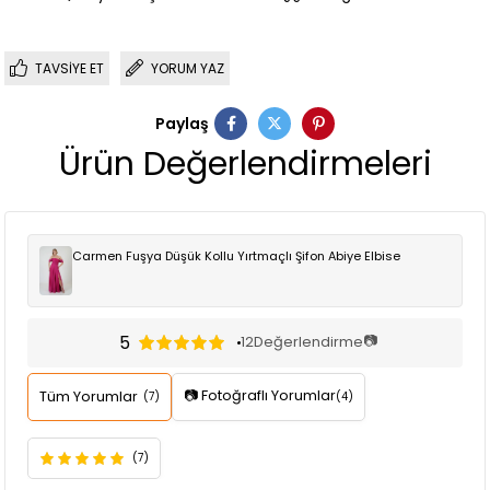
TAVSIYE ET
YORUM YAZ
Paylaş
Ürün Değerlendirmeleri
Carmen Fuşya Düşük Kollu Yırtmaçlı Şifon Abiye Elbise
5
📷
12
Değerlendirme
📷 Fotoğraflı Yorumlar
Tüm Yorumlar
(7)
(4)
(7)