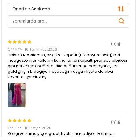
Önerilen Sıralama
(0)
C** K**
16 Temmuz 2026
Elbise fazla kilomu çok güzel kapattı (1.73boyum 85kg) beli
incegösteriyor kollarım kalındı onları kapattı prenses elbisesi
gibi herkesçok beğendi aile düğünlerine hep aynı kişiler
geldiği için bidagiyemeyeceğim uygun fiyata dolaba
koydum : @ncluxury
(0)
T** Ö**
10 Mayıs 2026
Rengi ve kumaşı çok güzel, fiyatını hak ediyor. Fermuar