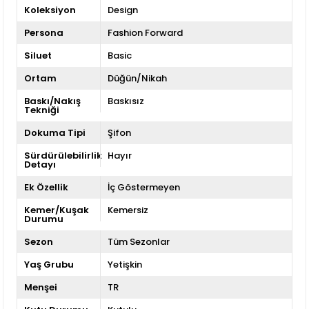
Koleksiyon
Design
Persona
Fashion Forward
Siluet
Basic
Ortam
Düğün/Nikah
Baskı/Nakış
Baskısız
Tekniği
Dokuma Tipi
Şifon
Sürdürülebilirlik
Hayır
Detayı
Ek Özellik
İç Göstermeyen
Kemer/Kuşak
Kemersiz
Durumu
Sezon
Tüm Sezonlar
Yaş Grubu
Yetişkin
Menşei
TR