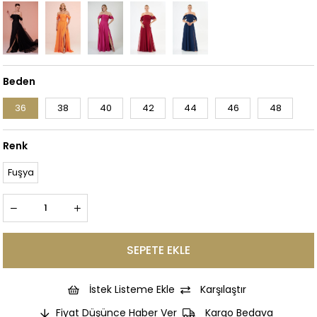
Beden
36
38
40
42
44
46
48
Renk
Fuşya
İstek Listeme Ekle
Karşılaştır
Fiyat Düşünce Haber Ver
Kargo Bedava