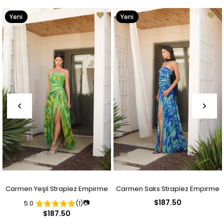
Yeni
Yeni
Ürün
Ürün
Carmen Yeşil Straplez Empirme
Carmen Saks Straplez Empirme
$187.50
📷
5.0
(1)
Desenli Abiye Elbise
Desenli Abiye Elbise
$187.50