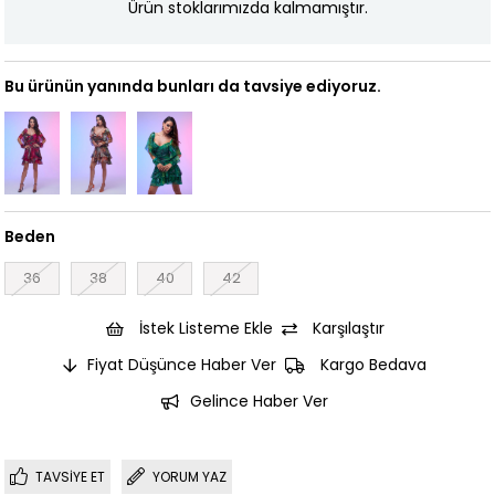
Ürün stoklarımızda kalmamıştır.
Bu ürünün yanında bunları da tavsiye ediyoruz.
Beden
36
38
40
42
İstek Listeme Ekle
Karşılaştır
Fiyat Düşünce Haber Ver
Kargo Bedava
Gelince Haber Ver
TAVSIYE ET
YORUM YAZ