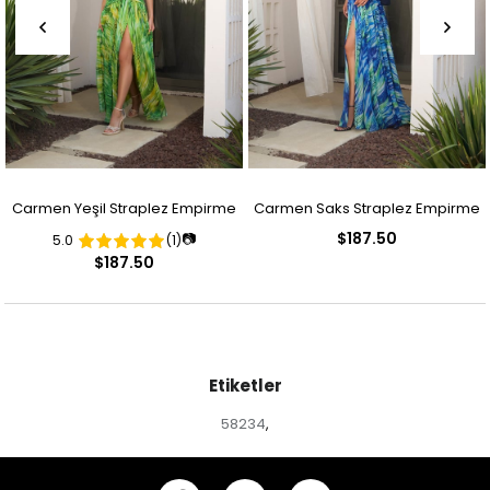
Carmen Yeşil Straplez Empirme
Carmen Saks Straplez Empirme
$187.50
📷
5.0
(1)
Desenli Abiye Elbise
Desenli Abiye Elbise
$187.50
Etiketler
58234
,