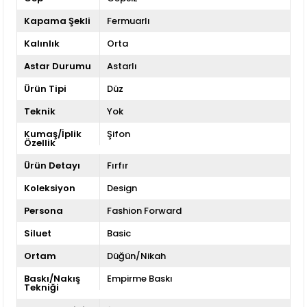
Kapama Şekli
Fermuarlı
Kalınlık
Orta
Astar Durumu
Astarlı
Ürün Tipi
Düz
Teknik
Yok
Kumaş/İplik
Şifon
Özellik
Ürün Detayı
Fırfır
Koleksiyon
Design
Persona
Fashion Forward
Siluet
Basic
Ortam
Düğün/Nikah
Baskı/Nakış
Empirme Baskı
Tekniği