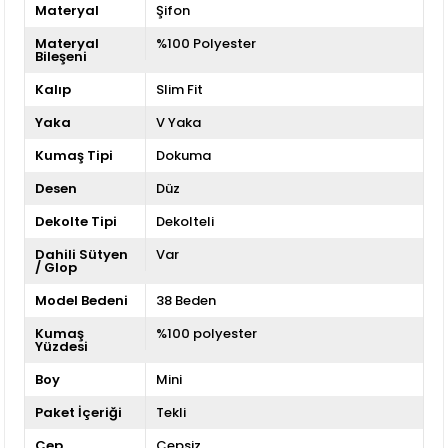
Materyal
Şifon
Materyal
%100 Polyester
Bileşeni
Kalıp
Slim Fit
Yaka
V Yaka
Kumaş Tipi
Dokuma
Desen
Düz
Dekolte Tipi
Dekolteli
Dahili Sütyen
Var
/ Glop
Model Bedeni
38 Beden
Kumaş
%100 polyester
Yüzdesi
Boy
Mini
Paket İçeriği
Tekli
Cep
Cepsiz