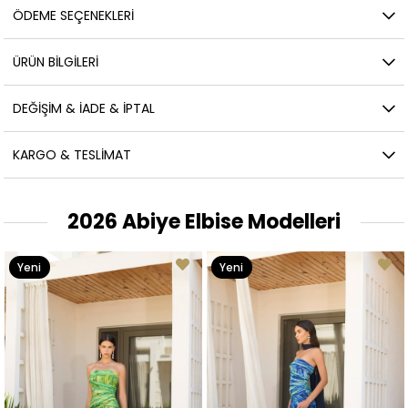
ÖDEME SEÇENEKLERI
ÜRÜN BILGILERI
DEĞIŞIM & İADE & İPTAL
KARGO & TESLIMAT
2026 Abiye Elbise Modelleri
Yeni
Yeni
Ürün
Ürün