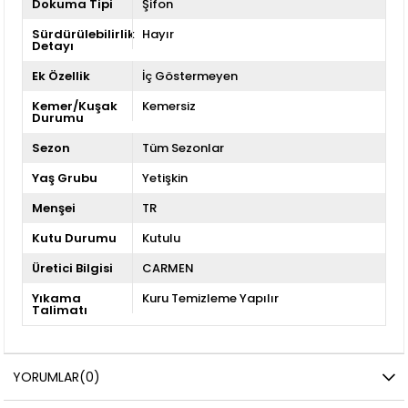
Dokuma Tipi
Şifon
Sürdürülebilirlik
Hayır
Detayı
Ek Özellik
İç Göstermeyen
Kemer/Kuşak
Kemersiz
Durumu
Sezon
Tüm Sezonlar
Yaş Grubu
Yetişkin
Menşei
TR
Kutu Durumu
Kutulu
Üretici Bilgisi
CARMEN
Yıkama
Kuru Temizleme Yapılır
Talimatı
YORUMLAR
(0)