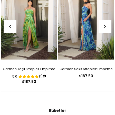
Carmen Yeşil Straplez Empirme
Carmen Saks Straplez Empirme
$187.50
📷
5.0
(1)
Desenli Abiye Elbise
Desenli Abiye Elbise
$187.50
Etiketler