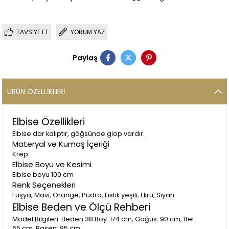
TAVSIYE ET
YORUM YAZ
Paylaş
ÜRÜN ÖZELLIKLERI
Elbise Özellikleri
Elbise dar kalıptır, göğsünde glop vardır.
Materyal ve Kumaş İçeriği
Krep
Elbise Boyu ve Kesimi
Elbise boyu 100 cm
Renk Seçenekleri
Fuşya, Mavi, Orange, Pudra, Fıstık yeşili, Ekru, Siyah
Elbise Beden ve Ölçü Rehberi
Model Bilgileri: Beden 38 Boy: 174 cm, Göğüs: 90 cm, Bel:
65 cm, Basen: 95 cm