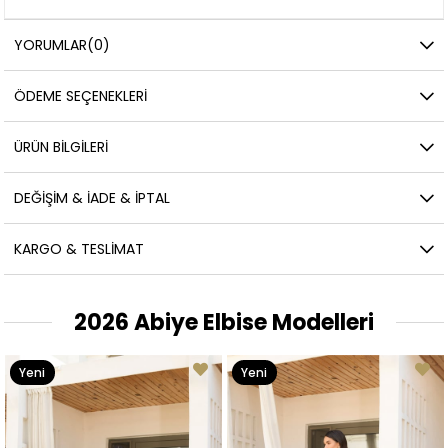
YORUMLAR
(0)
ÖDEME SEÇENEKLERI
ÜRÜN BILGILERI
DEĞIŞIM & İADE & İPTAL
KARGO & TESLIMAT
2026 Abiye Elbise Modelleri
Yeni
Yeni
Ürün
Ürün