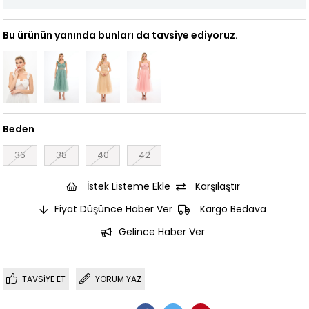
Bu ürünün yanında bunları da tavsiye ediyoruz.
Beden
36
38
40
42
İstek Listeme Ekle
Karşılaştır
Fiyat Düşünce Haber Ver
Kargo Bedava
Gelince Haber Ver
TAVSIYE ET
YORUM YAZ