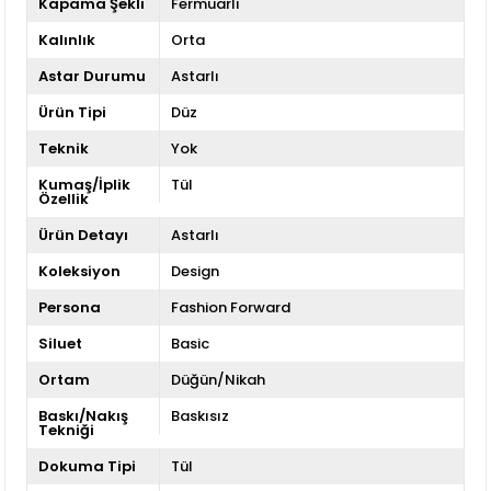
Kapama Şekli
Fermuarlı
Kalınlık
Orta
Astar Durumu
Astarlı
Ürün Tipi
Düz
Teknik
Yok
Kumaş/İplik
Tül
Özellik
Ürün Detayı
Astarlı
Koleksiyon
Design
Persona
Fashion Forward
Siluet
Basic
Ortam
Düğün/Nikah
Baskı/Nakış
Baskısız
Tekniği
Dokuma Tipi
Tül