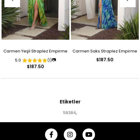
Carmen Yeşil Straplez Empirme
Carmen Saks Straplez Empirme
$187.50
📷
5.0
(1)
Desenli Abiye Elbise
Desenli Abiye Elbise
$187.50
Etiketler
58384
,