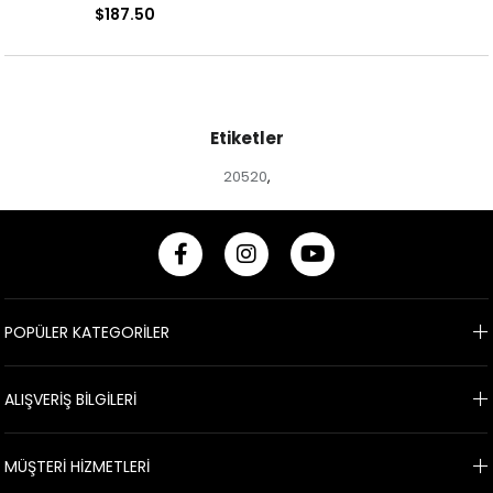
Desenli Abiye Elbise
Desenli Abiye Elbise
$187.50
Etiketler
20520
,
POPÜLER KATEGORİLER
ALIŞVERİŞ BİLGİLERİ
MÜŞTERİ HİZMETLERİ