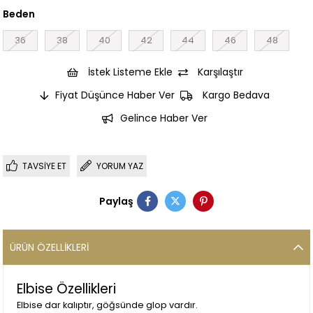
Beden
36
38
40
42
44
46
48
İstek Listeme Ekle
Karşılaştır
Fiyat Düşünce Haber Ver
Kargo Bedava
Gelince Haber Ver
TAVSIYE ET
YORUM YAZ
Paylaş
ÜRÜN ÖZELLIKLERI
Elbise Özellikleri
Elbise dar kalıptır, göğsünde glop vardır.