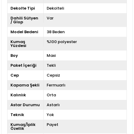
Dekolte Tipi
Dekolteli
Dahili Sütyen
Var
/ Glop
Model Bedeni
38 Beden
Kumaş
%100 polyester
Yüzdesi
Boy
Maxi
Paket İçeriği
Tekli
Cep
Cepsiz
Kapama Şekli
Fermuarlı
Kalınlık
Orta
Astar Durumu
Astarlı
Teknik
Yok
Kumaş/İplik
Payet
Özellik