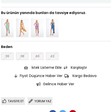
Bu ürünün yanında bunları da tavsiye ediyoruz.
Beden
36
38
40
42
İstek Listeme Ekle
Karşılaştır
Fiyat Düşünce Haber Ver
Kargo Bedava
Gelince Haber Ver
TAVSIYE ET
YORUM YAZ