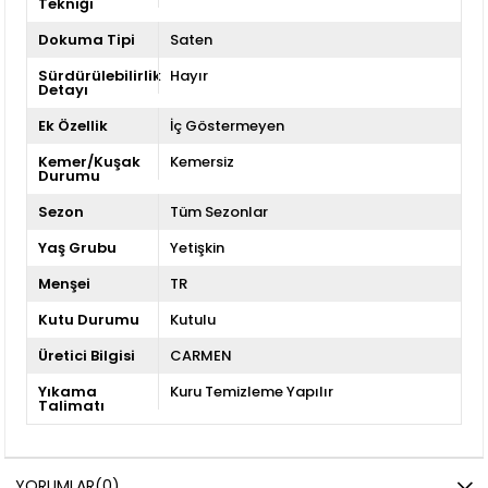
Tekniği
Dokuma Tipi
Saten
Sürdürülebilirlik
Hayır
Detayı
Ek Özellik
İç Göstermeyen
Kemer/Kuşak
Kemersiz
Durumu
Sezon
Tüm Sezonlar
Yaş Grubu
Yetişkin
Menşei
TR
Kutu Durumu
Kutulu
Üretici Bilgisi
CARMEN
Yıkama
Kuru Temizleme Yapılır
Talimatı
YORUMLAR
(0)