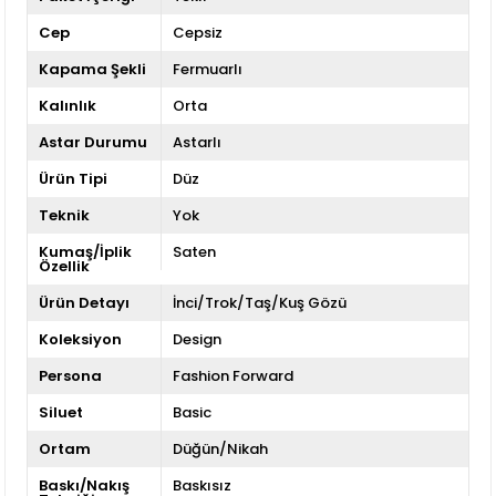
Cep
Cepsiz
Kapama Şekli
Fermuarlı
Kalınlık
Orta
Astar Durumu
Astarlı
Ürün Tipi
Düz
Teknik
Yok
Kumaş/İplik
Saten
Özellik
Ürün Detayı
İnci/Trok/Taş/Kuş Gözü
Koleksiyon
Design
Persona
Fashion Forward
Siluet
Basic
Ortam
Düğün/Nikah
Baskı/Nakış
Baskısız