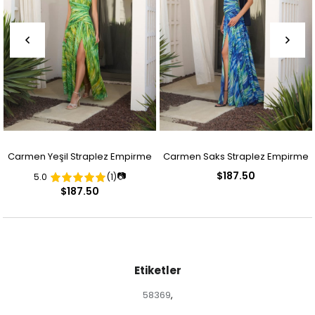
Carmen Yeşil Straplez Empirme
Carmen Saks Straplez Empirme
$187.50
📷
5.0
(1)
Desenli Abiye Elbise
Desenli Abiye Elbise
$187.50
Etiketler
58369
,