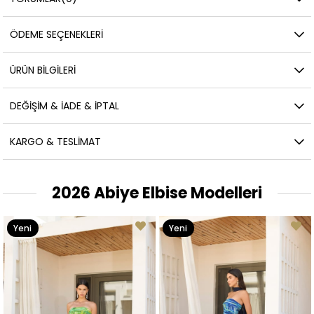
ÖDEME SEÇENEKLERI
ÜRÜN BILGILERI
DEĞIŞIM & İADE & İPTAL
KARGO & TESLIMAT
2026 Abiye Elbise Modelleri
Yeni
Yeni
Ürün
Ürün