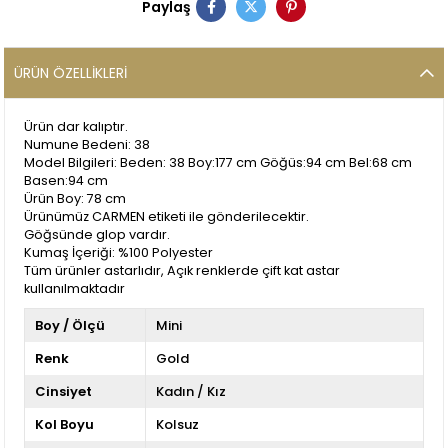
Paylaş
ÜRÜN ÖZELLIKLERI
Ürün dar kalıptır.
Numune Bedeni: 38
Model Bilgileri: Beden: 38 Boy:177 cm Göğüs:94 cm Bel:68 cm
Basen:94 cm
Ürün Boy: 78 cm
Ürünümüz CARMEN etiketi ile gönderilecektir.
Göğsünde glop vardır.
Kumaş İçeriği: %100 Polyester
Tüm ürünler astarlıdır, Açık renklerde çift kat astar
kullanılmaktadır
Boy / Ölçü
Mini
Renk
Gold
Cinsiyet
Kadın / Kız
Kol Boyu
Kolsuz