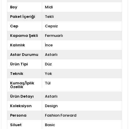
Boy
Midi
Paket İçeriği
Tekli
Cep
Cepsiz
Kapama Şekli
Fermuarlı
Kalınlık
İnce
Astar Durumu
Astarlı
Ürün Tipi
Düz
Teknik
Yok
Kumaş/İplik
Tül
Özellik
Ürün Detayı
Astarlı
Koleksiyon
Design
Persona
Fashion Forward
Siluet
Basic