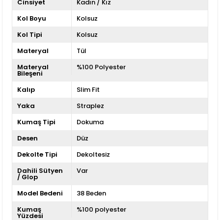
Cinsiyet
Kadın / Kız
Kol Boyu
Kolsuz
Kol Tipi
Kolsuz
Materyal
Tül
Materyal
%100 Polyester
Bileşeni
Kalıp
Slim Fit
Yaka
Straplez
Kumaş Tipi
Dokuma
Desen
Düz
Dekolte Tipi
Dekoltesiz
Dahili Sütyen
Var
/ Glop
Model Bedeni
38 Beden
Kumaş
%100 polyester
Yüzdesi