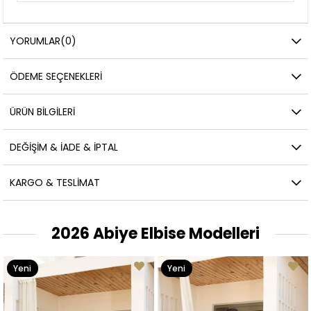
YORUMLAR
(0)
ÖDEME SEÇENEKLERI
ÜRÜN BILGILERI
DEĞIŞIM & İADE & İPTAL
KARGO & TESLIMAT
2026 Abiye Elbise Modelleri
Yeni
Yeni
Ürün
Ürün