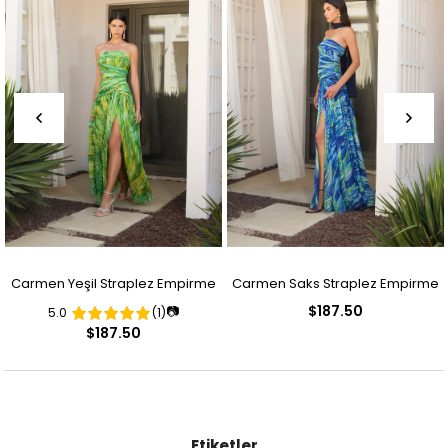
Carmen Yeşil Straplez Empirme
Carmen Saks Straplez Empirme
$187.50
📷
5.0
(1)
Desenli Abiye Elbise
Desenli Abiye Elbise
$187.50
Etiketler