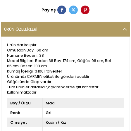
Paylaş
ÜRÜN ÖZELLIKLERI
Ürün dar kalıptır.
Omuzdan Boy: 160 cm
Numune Bedeni: 38
Model Bilgileri: Beden 38 Boy: 174 cm, Göğüs: 98 cm, Bel:
65 cm, Basen: 103 cm
Kumaş İçeriği: %100 Polyester
Ürünümüz CARMEN etiketi ile gönderilecektir
Göğüsünde Glop vardır
Tüm ürünler astarlıdır,açık renklerde çift kat astar
kullanılmaktadır
Boy / Ölçü
Maxi
Renk
Gri
Cinsiyet
Kadın / Kız