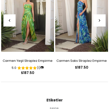
Carmen Yeşil Straplez Empirme
Carmen Saks Straplez Empirme
$187.50
📷
5.0
(1)
Desenli Abiye Elbise
Desenli Abiye Elbise
$187.50
Etiketler
58108
,