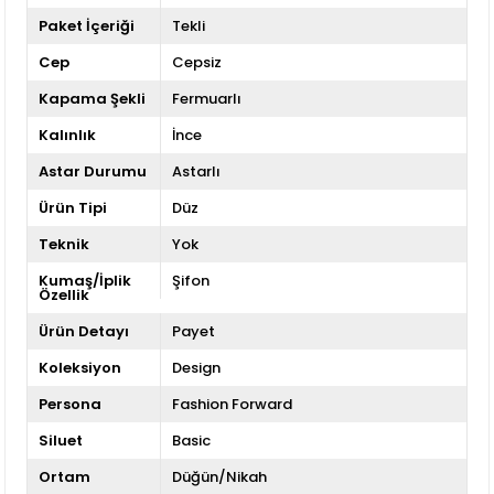
Paket İçeriği
Tekli
Cep
Cepsiz
Kapama Şekli
Fermuarlı
Kalınlık
İnce
Astar Durumu
Astarlı
Ürün Tipi
Düz
Teknik
Yok
Kumaş/İplik
Şifon
Özellik
Ürün Detayı
Payet
Koleksiyon
Design
Persona
Fashion Forward
Siluet
Basic
Ortam
Düğün/Nikah