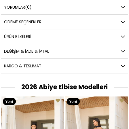
YORUMLAR
(0)
ÖDEME SEÇENEKLERI
ÜRÜN BILGILERI
DEĞIŞIM & İADE & İPTAL
KARGO & TESLIMAT
2026 Abiye Elbise Modelleri
Yeni
Yeni
Ürün
Ürün