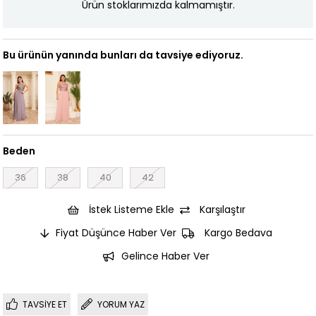
Ürün stoklarımızda kalmamıştır.
Bu ürünün yanında bunları da tavsiye ediyoruz.
Beden
36
38
40
42
İstek Listeme Ekle
Karşılaştır
Fiyat Düşünce Haber Ver
Kargo Bedava
Gelince Haber Ver
TAVSIYE ET
YORUM YAZ