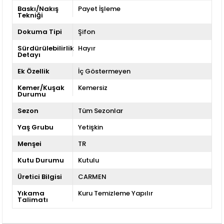
Baskı/Nakış
Payet İşleme
Tekniği
Dokuma Tipi
Şifon
Sürdürülebilirlik
Hayır
Detayı
Ek Özellik
İç Göstermeyen
Kemer/Kuşak
Kemersiz
Durumu
Sezon
Tüm Sezonlar
Yaş Grubu
Yetişkin
Menşei
TR
Kutu Durumu
Kutulu
Üretici Bilgisi
CARMEN
Yıkama
Kuru Temizleme Yapılır
Talimatı