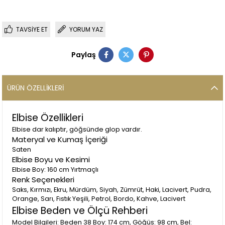
TAVSIYE ET
YORUM YAZ
Paylaş
ÜRÜN ÖZELLIKLERI
Elbise Özellikleri
Elbise dar kalıptır, göğsünde glop vardır.
Materyal ve Kumaş İçeriği
Saten
Elbise Boyu ve Kesimi
Elbise Boy: 160 cm Yırtmaçlı
Renk Seçenekleri
Saks, Kırmızı, Ekru, Mürdüm, Siyah, Zümrüt, Haki, Lacivert, Pudra,
Orange, Sarı, Fıstık Yeşili, Petrol, Bordo, Kahve, Lacivert
Elbise Beden ve Ölçü Rehberi
Model Bilgileri: Beden 38 Boy: 174 cm, Göğüs: 98 cm, Bel: