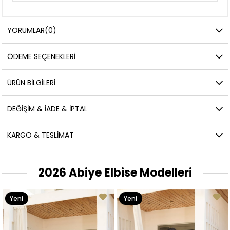
YORUMLAR
(0)
ÖDEME SEÇENEKLERI
ÜRÜN BILGILERI
DEĞIŞIM & İADE & İPTAL
KARGO & TESLIMAT
2026 Abiye Elbise Modelleri
Yeni
Yeni
Ürün
Ürün