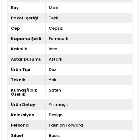
Boy
Maxi
Paket İçeriği
Tekli
Cep
Cepsiz
Kapama Şekli
Fermuarlı
Kalınlık
İnce
Astar Durumu
Astarlı
Ürün Tipi
Düz
Teknik
Yok
Kumaş/İplik
Saten
Özellik
Ürün Detayı
Yırtmaçlı
Koleksiyon
Design
Persona
Fashion Forward
Siluet
Basic