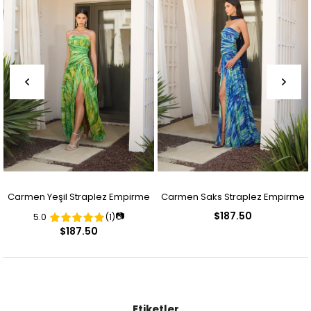
Carmen Yeşil Straplez Empirme
Carmen Saks Straplez Empirme
$187.50
📷
5.0
(1)
Desenli Abiye Elbise
Desenli Abiye Elbise
$187.50
Etiketler