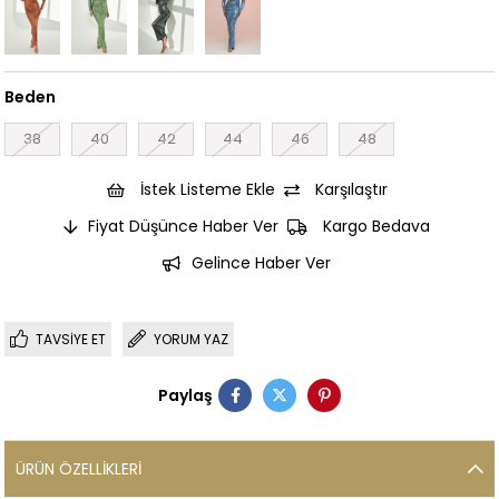
Beden
38
40
42
44
46
48
İstek Listeme Ekle
Karşılaştır
Fiyat Düşünce Haber Ver
Kargo Bedava
Gelince Haber Ver
TAVSIYE ET
YORUM YAZ
Paylaş
ÜRÜN ÖZELLIKLERI