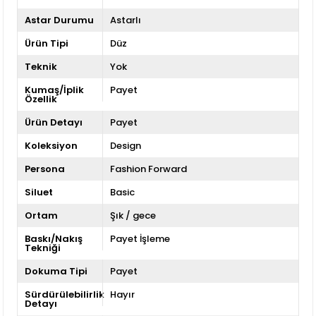
Astar Durumu
Astarlı
Ürün Tipi
Düz
Teknik
Yok
Kumaş/İplik
Payet
Özellik
Ürün Detayı
Payet
Koleksiyon
Design
Persona
Fashion Forward
Siluet
Basic
Ortam
Şık / gece
Baskı/Nakış
Payet İşleme
Tekniği
Dokuma Tipi
Payet
Sürdürülebilirlik
Hayır
Detayı