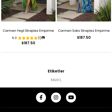
Carmen Yeşil Straplez Empirme
Carmen Saks Straplez Empirme
$187.50
📷
5.0
(1)
Desenli Abiye Elbise
Desenli Abiye Elbise
$187.50
Etiketler
58207
,