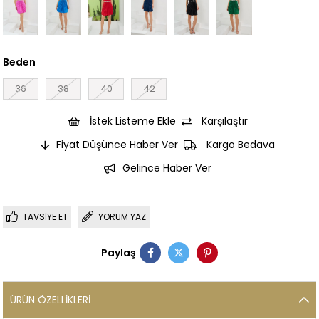
Beden
36
38
40
42
İstek Listeme Ekle
Karşılaştır
Fiyat Düşünce Haber Ver
Kargo Bedava
Gelince Haber Ver
TAVSIYE ET
YORUM YAZ
Paylaş
ÜRÜN ÖZELLIKLERI