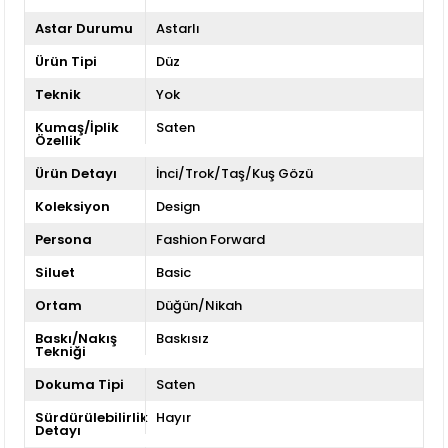
Astar Durumu
Astarlı
Ürün Tipi
Düz
Teknik
Yok
Kumaş/İplik
Saten
Özellik
Ürün Detayı
İnci/Trok/Taş/Kuş Gözü
Koleksiyon
Design
Persona
Fashion Forward
Siluet
Basic
Ortam
Düğün/Nikah
Baskı/Nakış
Baskısız
Tekniği
Dokuma Tipi
Saten
Sürdürülebilirlik
Hayır
Detayı