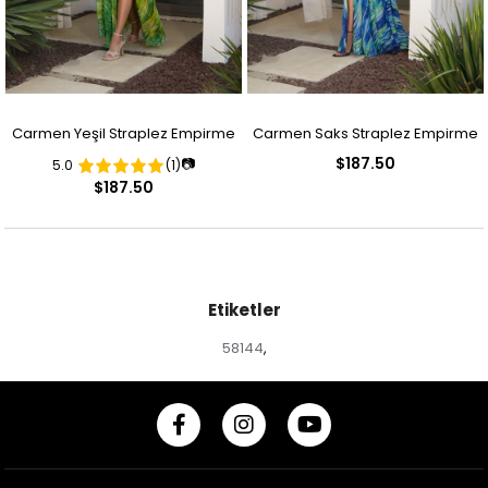
Carmen Yeşil Straplez Empirme
Carmen Saks Straplez Empirme
$187.50
📷
5.0
(1)
Desenli Abiye Elbise
Desenli Abiye Elbise
$187.50
Etiketler
58144
,