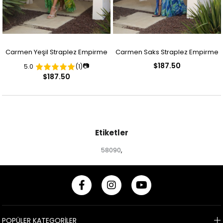
Carmen Yeşil Straplez Empirme
Carmen Saks Straplez Empirme
$187.50
📷
5.0
(1)
Desenli Abiye Elbise
Desenli Abiye Elbise
$187.50
Etiketler
58090
,
POPÜLER KATEGORİLER