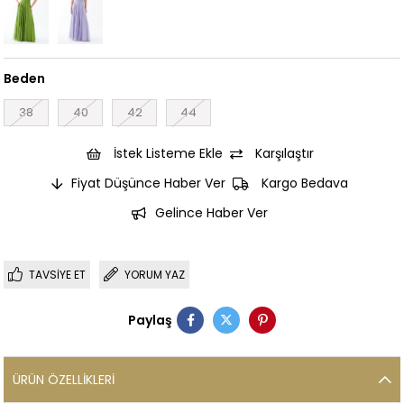
Beden
38
40
42
44
İstek Listeme Ekle
Karşılaştır
Fiyat Düşünce Haber Ver
Kargo Bedava
Gelince Haber Ver
TAVSIYE ET
YORUM YAZ
Paylaş
ÜRÜN ÖZELLIKLERI