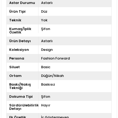
Astar Durumu
Astarlı
Ürün Tipi
Düz
Teknik
Yok
Kumaş/İplik
Şifon
Özellik
Ürün Detayı
Astarlı
Koleksiyon
Design
Persona
Fashion Forward
Siluet
Basic
Ortam
Düğün/Nikah
Baskı/Nakış
Baskısız
Tekniği
Dokuma Tipi
Şifon
Sürdürülebilirlik
Hayır
Detayı
Ek Özellik
İç Göstermeyen