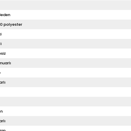
Beden
0 polyester
i
i
siz
muarlı
e
rlı
on
rlı
ign