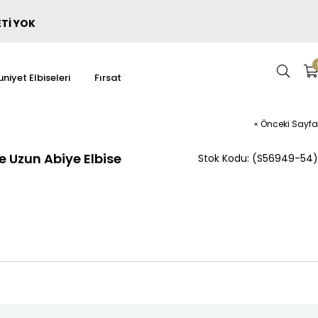
ETİ YOK
niyet Elbiseleri
Fırsat
« Önceki Sayfa
 Uzun Abiye Elbise
(S56949-54)