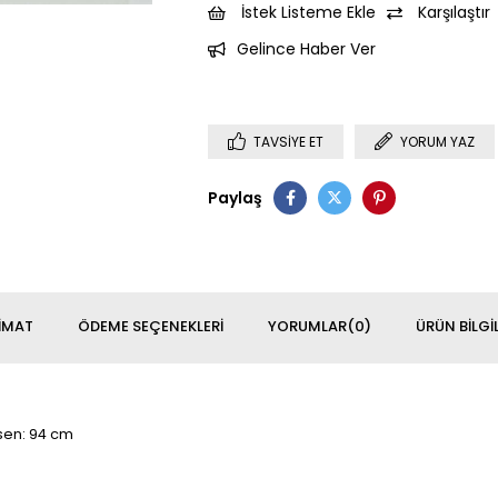
İstek Listeme Ekle
Karşılaştır
Gelince Haber Ver
TAVSIYE ET
YORUM YAZ
Paylaş
IMAT
ÖDEME SEÇENEKLERI
YORUMLAR
(0)
ÜRÜN BILGIL
asen: 94 cm