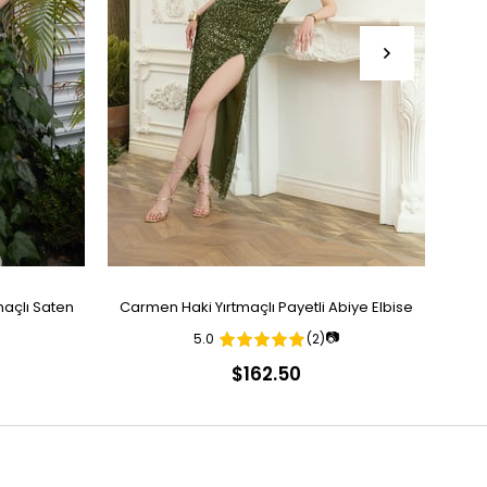
açlı Saten
Carmen Haki Yırtmaçlı Payetli Abiye Elbise
Ca
📷
5.0
(2)
$162.50