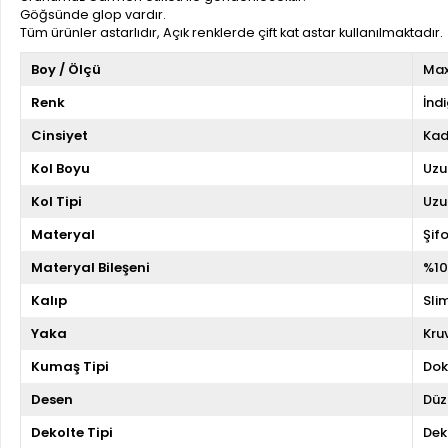
Göğsünde glop vardır.
Tüm ürünler astarlıdır, Açık renklerde çift kat astar kullanılmaktadır.
Boy / Ölçü
Max
Renk
İnd
Cinsiyet
Kad
Kol Boyu
Uzu
Kol Tipi
Uzu
Materyal
Şif
Materyal Bileşeni
%10
Kalıp
Slim
Yaka
Kru
Kumaş Tipi
Do
Desen
Düz
Dekolte Tipi
Dek