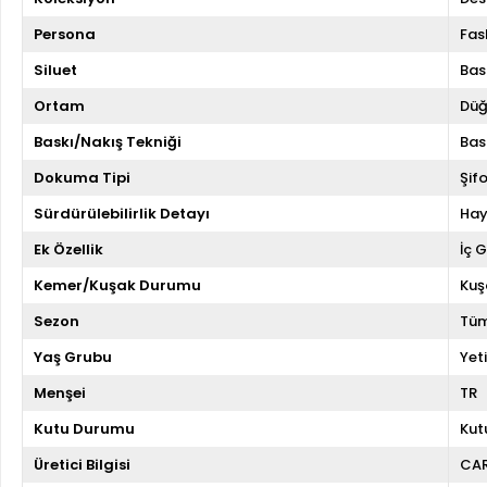
Persona
Fas
Siluet
Bas
Ortam
Düğ
Baskı/Nakış Tekniği
Bas
Dokuma Tipi
Şif
Sürdürülebilirlik Detayı
Hay
Ek Özellik
İç 
Kemer/Kuşak Durumu
Kuş
Sezon
Tüm
Yaş Grubu
Yeti
Menşei
TR
Kutu Durumu
Kut
Üretici Bilgisi
CA