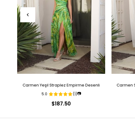
Carmen Yeşil Straplez Empirme Desenli
Carmen S
📷
5.0
(1)
Abiye Elbise
$187.50