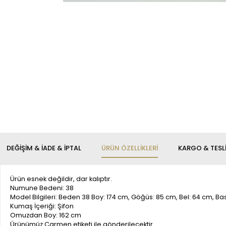
DEĞIŞIM & İADE & İPTAL
ÜRÜN ÖZELLIKLERI
KARGO & TESL
Ürün esnek değildir, dar kalıptır.
Numune Bedeni: 38
Model Bilgileri: Beden 38 Boy: 174 cm, Göğüs: 85 cm, Bel: 64 cm, B
Kumaş İçeriği: Şifon
Omuzdan Boy: 162 cm
Ürünümüz Carmen etiketi ile gönderilecektir.