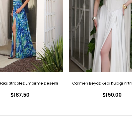
aks Straplez Empirme Desenli
Carmen Beyaz Kedi Kulağı Yırtm
$187.50
$150.00
Abiye Elbise
Nikah Elbisesi