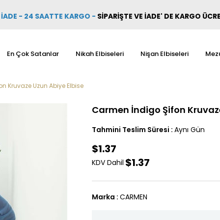
İADE - 24 SAATTE KARGO
-
SİPARİŞTE VE İADE' DE KARGO ÜCR
En Çok Satanlar
Nikah Elbiseleri
Nişan Elbiseleri
Mezu
n Kruvaze Uzun Abiye Elbise
Carmen İndigo Şifon Kruvaze
Tahmini Teslim Süresi
:
Aynı Gün
$1.37
$1.37
KDV Dahil
Marka
:
CARMEN