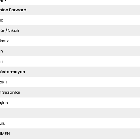
hion Forward
ic
ün/Nikah
kısız
on
ır
Göstermeyen
aklı
 Sezonlar
şkin
ulu
RMEN