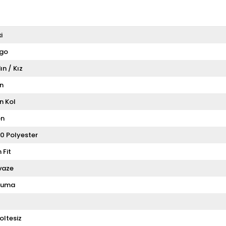
i
igo
ın / Kız
n
n Kol
on
0 Polyester
 Fit
vaze
kuma
oltesiz