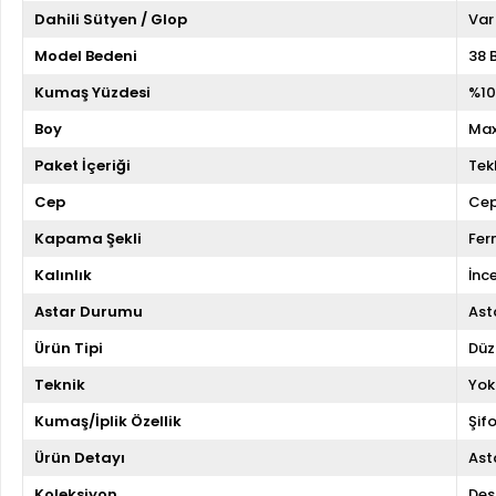
Dahili Sütyen / Glop
Var
Model Bedeni
38 
Kumaş Yüzdesi
%10
Boy
Max
Paket İçeriği
Tekl
Cep
Cep
Kapama Şekli
Fer
Kalınlık
İnc
Astar Durumu
Asta
Ürün Tipi
Düz
Teknik
Yok
Kumaş/İplik Özellik
Şif
Ürün Detayı
Asta
Koleksiyon
Des